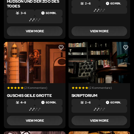
HUDSON UND DER ZOO DES
2 – 6
60 MIN.
TODES
3 – 6
60 MIN.
VIEW MORE
VIEW MORE
LIKE
LIKE
(2 Kommentare)
(2 Kommentare)
GUSCHIS GEILE GROTTE
SKRIPTORIUM
4 – 8
60 MIN.
2 – 6
60 MIN.
VIEW MORE
VIEW MORE