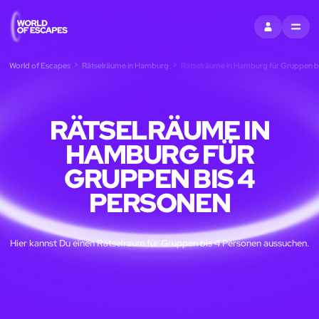
EINTRAGEN
MENU
World of Escapes
Rätselräume in Hamburg
Rätselräume in Hamburg für Gruppen b
RÄTSELRÄUME IN
HAMBURG FÜR
GRUPPEN BIS 4
PERSONEN
Hier kannst Du einen Rätselraum für Gruppen bis 4 Personen aussuchen.