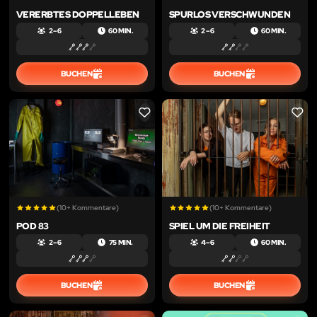
VERERBTES DOPPELLEBEN
SPURLOS VERSCHWUNDEN
2 – 6
60 MIN.
2 – 6
60 MIN.
BUCHEN
BUCHEN
LIKE
LIKE
(10+ Kommentare)
(10+ Kommentare)
POD 83
SPIEL UM DIE FREIHEIT
2 – 6
75 MIN.
4 – 6
60 MIN.
BUCHEN
BUCHEN