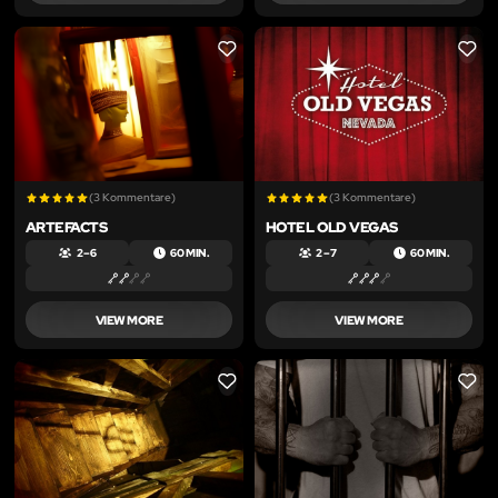
LIKE
LIKE
(3 Kommentare)
(3 Kommentare)
ARTEFACTS
HOTEL OLD VEGAS
2 – 6
60 MIN.
2 – 7
60 MIN.
VIEW MORE
VIEW MORE
LIKE
LIKE