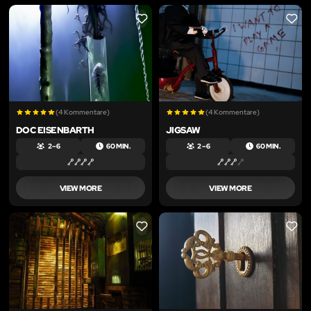
LIKE
LIKE
(4 Kommentare)
(4 Kommentare)
DOC EISENBARTH
JIGSAW
2 – 6
60 MIN.
2 – 6
60 MIN.
VIEW MORE
VIEW MORE
LIKE
LIKE