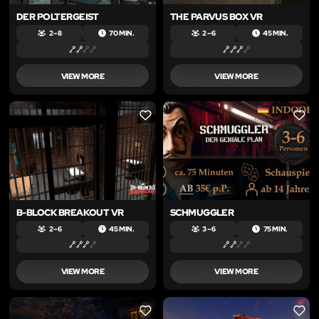
DER POLTERGEIST
THE PARVUS BOX VR
2 – 8
70 MIN.
2 – 6
45 MIN.
VIEW MORE
VIEW MORE
LIKE
LIKE
B-BLOCK BREAKOUT VR
SCHMUGGLER
2 – 6
45 MIN.
3 – 6
75 MIN.
VIEW MORE
VIEW MORE
LIKE
LIKE