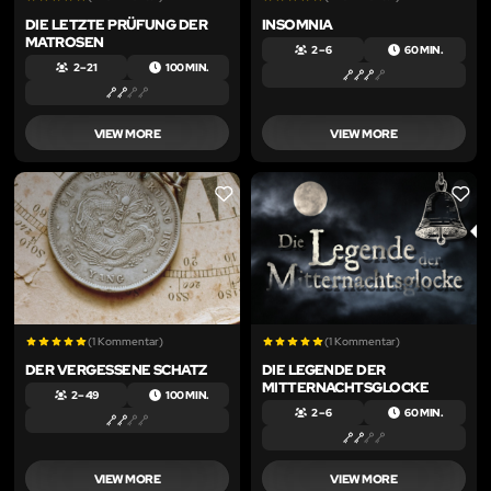
DIE LETZTE PRÜFUNG DER
INSOMNIA
MATROSEN
2 – 6
60 MIN.
2 – 21
100 MIN.
VIEW MORE
VIEW MORE
LIKE
LIKE
(1 Kommentar)
(1 Kommentar)
DER VERGESSENE SCHATZ
DIE LEGENDE DER
MITTERNACHTSGLOCKE
2 – 49
100 MIN.
2 – 6
60 MIN.
VIEW MORE
VIEW MORE