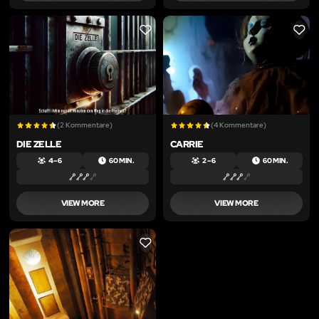
LIKE
LIKE
(2 Kommentare)
(4 Kommentare)
DIE ZELLE
CARRIE
4 – 6
60 MIN.
2 – 6
60 MIN.
VIEW MORE
VIEW MORE
LIKE