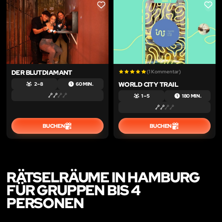
LIKE
LIKE
DER BLUTDIAMANT
(1 Kommentar)
WORLD CITY TRAIL
2 – 8
60 MIN.
1 – 5
180 MIN.
BUCHEN
BUCHEN
RÄTSELRÄUME IN HAMBURG
FÜR GRUPPEN BIS 4
PERSONEN