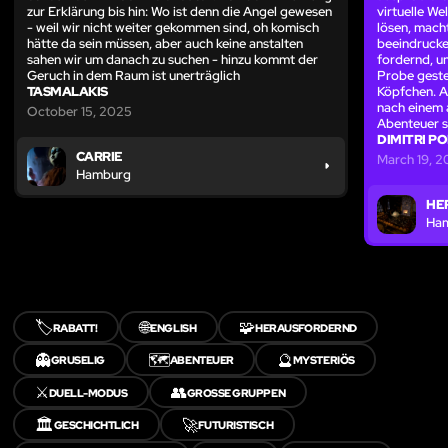
zur Erklärung bis hin: Wo ist denn die Angel gewesen
virtuelle W
- weil wir nicht weiter gekommen sind, oh komisch
lösen, macht
hätte da sein müssen, aber auch keine anstalten
beeindrucke
sahen wir um danach zu suchen - hinzu kommt der
fordernd, u
Geruch in dem Raum ist unerträglich
Probe gestel
TASMALAKIS
Köpfchen. A
nach einem 
October 15, 2025
Abenteuer s
DIMITRI P
CARRIE
March 19, 
Hamburg
HE
Ha
🏷️
🌐
🧩
RABATT!
ENGLISH
HERAUSFORDERND
👻
🗺️
🔮
GRUSELIG
ABENTEUER
MYSTERIÖS
⚔️
👥
DUELL-MODUS
GROSSE GRUPPEN
🏛️
🚀
GESCHICHTLICH
FUTURISTISCH