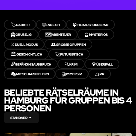
🏷️
🌐
🧩
RABATT!
ENGLISH
HERAUSFORDERND
👻
🗺️
🔮
GRUSELIG
ABENTEUER
MYSTERIÖS
⚔️
👥
DUELL MODUS
GROSSE GRUPPEN
🏛️
🚀
GESCHICHTLICH
FUTURISTISCH
🔓
🔍
💎
GEFÄNGNISAUSBRUCH
KRIMI
ÜBERFALL
🎭
🎬
🥽
MIT SCHAUSPIELERN
IMMERSIV
VR
BELIEBTE RÄTSELRÄUME IN
HAMBURG FÜR GRUPPEN BIS 4
PERSONEN
STANDARD