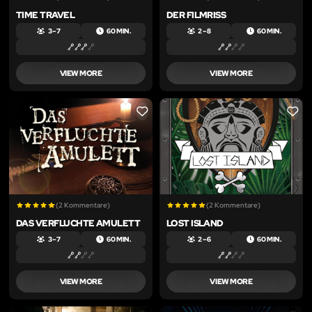
TIME TRAVEL
DER FILMRISS
3 – 7
60 MIN.
2 – 8
60 MIN.
VIEW MORE
VIEW MORE
LIKE
LIKE
(2 Kommentare)
(2 Kommentare)
DAS VERFLUCHTE AMULETT
LOST ISLAND
3 – 7
60 MIN.
2 – 6
60 MIN.
VIEW MORE
VIEW MORE