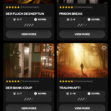
(3 Kommentare)
(3 Kommentare)
DER FLUCH DES NEPTUN
PRISON BREAK
5 – 7
60 MIN.
2 – 6
60 MIN.
VIEW MORE
VIEW MORE
LIKE
LIKE
(3 Kommentare)
(3 Kommentare)
DER BANK-COUP
TRAUMHAFT!
2 – 7
60 MIN.
2 – 14
60 MIN.
VIEW MORE
VIEW MORE