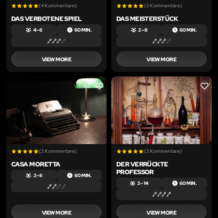
(4 Kommentare)
(3 Kommentare)
DAS VERBOTENE SPIEL
DAS MEISTERSTÜCK
4 – 6
60 MIN.
2 – 8
60 MIN.
VIEW MORE
VIEW MORE
LIKE
LIKE
(3 Kommentare)
(3 Kommentare)
CASA MORETTA
DER VERRÜCKTE
PROFESSOR
2 – 6
60 MIN.
2 – 14
60 MIN.
VIEW MORE
VIEW MORE