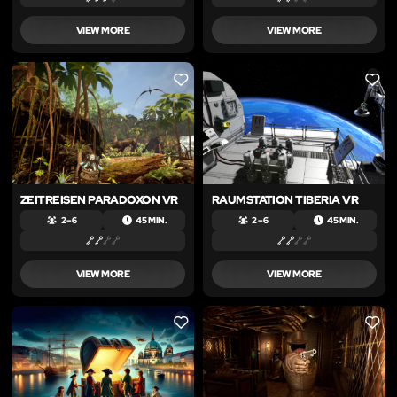
VIEW MORE
VIEW MORE
LIKE
LIKE
ZEITREISEN PARADOXON VR
RAUMSTATION TIBERIA VR
2 – 6
45 MIN.
2 – 6
45 MIN.
VIEW MORE
VIEW MORE
LIKE
LIKE