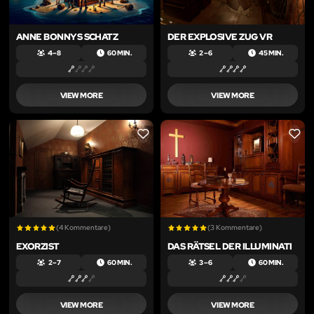
ANNE BONNYS SCHATZ
DER EXPLOSIVE ZUG VR
4 – 8
60 MIN.
2 – 6
45 MIN.
VIEW MORE
VIEW MORE
LIKE
LIKE
(4 Kommentare)
(3 Kommentare)
EXORZIST
DAS RÄTSEL DER ILLUMINATI
2 – 7
60 MIN.
3 – 6
60 MIN.
VIEW MORE
VIEW MORE