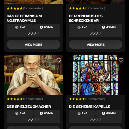
(1 Kommentar)
(1 Kommentar)
DAS GEHEIMNIS UM
HERRENHAUS DES
NOSTRADAMUS
SCHRECKENS VR
2 – 6
60 MIN.
2 – 6
45 MIN.
VIEW MORE
VIEW MORE
LIKE
LIKE
(1 Kommentar)
(1 Kommentar)
DER SPIELZEUGMACHER
DIE GEHEIME KAPELLE
2 – 6
60 MIN.
2 – 6
60 MIN.