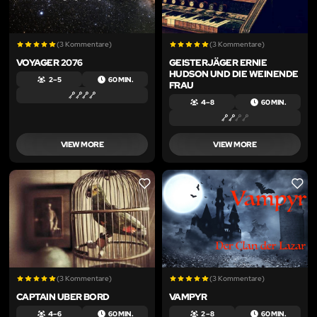
(3 Kommentare)
(3 Kommentare)
VOYAGER 2076
GEISTERJÄGER ERNIE
HUDSON UND DIE WEINENDE
2 – 5
60 MIN.
FRAU
4 – 8
60 MIN.
VIEW MORE
VIEW MORE
LIKE
LIKE
(3 Kommentare)
(3 Kommentare)
CAPTAIN UBER BORD
VAMPYR
4 – 6
60 MIN.
2 – 8
60 MIN.