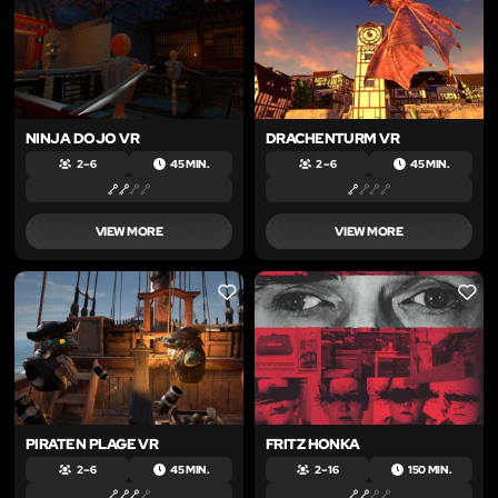
NINJA DOJO VR
DRACHENTURM VR
2 – 6
45 MIN.
2 – 6
45 MIN.
VIEW MORE
VIEW MORE
LIKE
LIKE
PIRATEN PLAGE VR
FRITZ HONKA
2 – 6
45 MIN.
2 – 16
150 MIN.