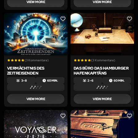
VIEW MORE
VIEW MORE
LIKE
LIKE
(3 Kommentare)
(3 Kommentare)
VERMÄCHTNIS DES
DAS BÜRO DAS HAMBURGER
ZEITREISENDEN
HAFENKAPITÄNS
3 – 8
60 MIN.
2 – 6
60 MIN.
VIEW MORE
VIEW MORE
LIKE
LIKE