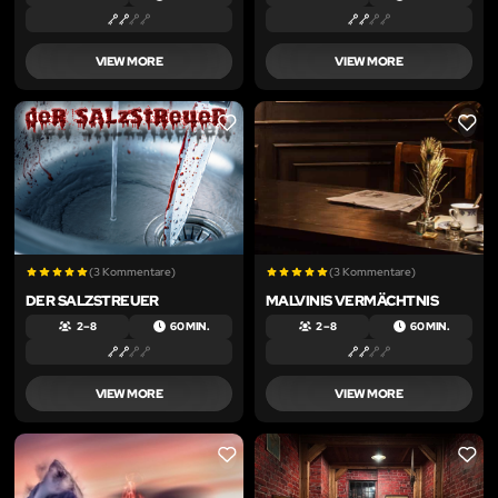
VIEW MORE
VIEW MORE
LIKE
LIKE
(3 Kommentare)
(3 Kommentare)
DER SALZSTREUER
MALVINIS VERMÄCHTNIS
2 – 8
60 MIN.
2 – 8
60 MIN.
VIEW MORE
VIEW MORE
LIKE
LIKE