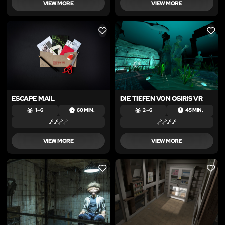
VIEW MORE
VIEW MORE
LIKE
LIKE
ESCAPE MAIL
DIE TIEFEN VON OSIRIS VR
1 – 6
60 MIN.
2 – 6
45 MIN.
VIEW MORE
VIEW MORE
LIKE
LIKE