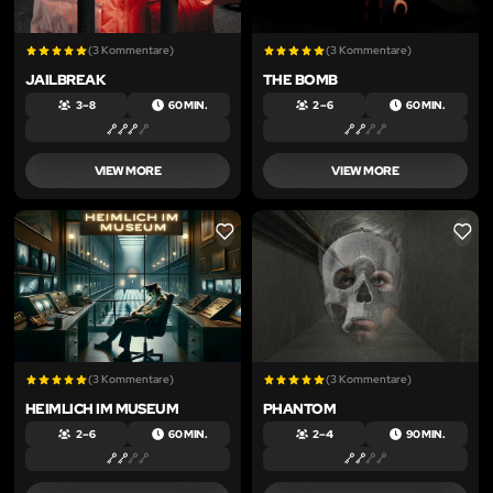
(3 Kommentare)
(3 Kommentare)
JAILBREAK
THE BOMB
3 – 8
60 MIN.
2 – 6
60 MIN.
VIEW MORE
VIEW MORE
LIKE
LIKE
(3 Kommentare)
(3 Kommentare)
HEIMLICH IM MUSEUM
PHANTOM
2 – 6
60 MIN.
2 – 4
90 MIN.