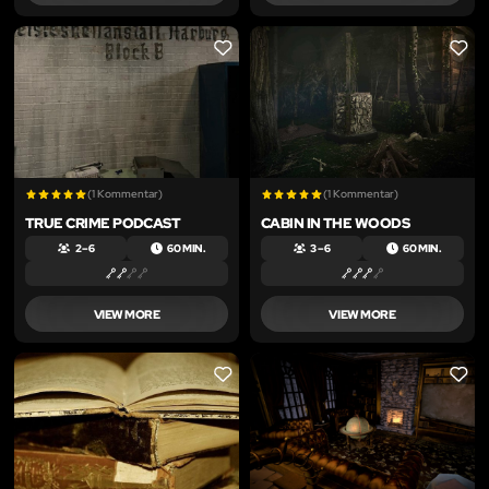
LIKE
LIKE
(1 Kommentar)
(1 Kommentar)
TRUE CRIME PODCAST
CABIN IN THE WOODS
2 – 6
60 MIN.
3 – 6
60 MIN.
VIEW MORE
VIEW MORE
LIKE
LIKE