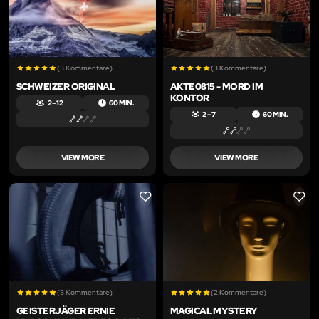
(3 Kommentare)
(3 Kommentare)
SCHWEIZER ORIGINAL
AKTE0815 - MORD IM
KONTOR
2 – 12
60 MIN.
2 – 7
60 MIN.
VIEW MORE
VIEW MORE
LIKE
LIKE
(3 Kommentare)
(2 Kommentare)
GEISTERJÄGER ERNIE
MAGICAL MYSTERY