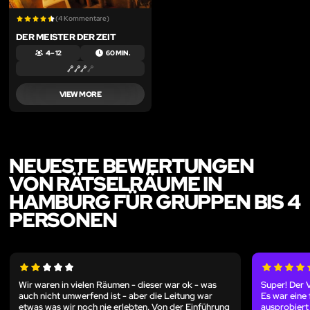
(4 Kommentare)
DER MEISTER DER ZEIT
4 – 12
60 MIN.
VIEW MORE
NEUESTE BEWERTUNGEN
VON RÄTSELRÄUME IN
HAMBURG FÜR GRUPPEN BIS 4
PERSONEN
Wir waren in vielen Räumen - dieser war ok - was
Super! Der 
auch nicht umwerfend ist - aber die Leitung war
Es war eine
etwas was wir noch nie erlebten. Von der Einführung
ausprobiert