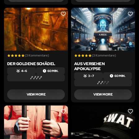
LIKE
LIKE
(3 Kommentare)
(3 Kommentare)
DER GOLDENE SCHÄDEL
AUS VERSEHEN
APOKALYPSE
4 – 6
60 MIN.
3 – 7
60 MIN.
VIEW MORE
VIEW MORE
LIKE
LIKE