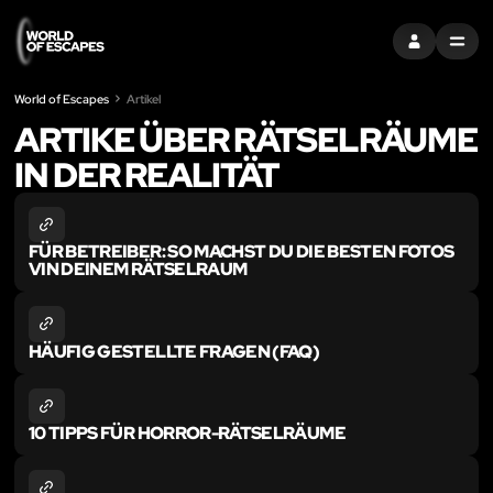
EINTRAGEN
MENU
World of Escapes
Artikel
ARTIKE ÜBER RÄTSELRÄUME
IN DER REALITÄT
FÜR BETREIBER: SO MACHST DU DIE BESTEN FOTOS
VIN DEINEM RÄTSELRAUM
HÄUFIG GESTELLTE FRAGEN (FAQ)
10 TIPPS FÜR HORROR-RÄTSELRÄUME