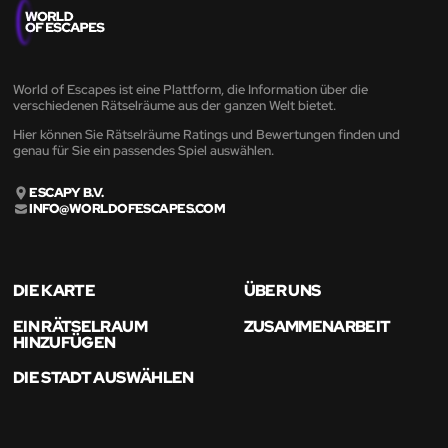
World of Escapes ist eine Plattform, die Information über die
verschiedenen Rätselräume aus der ganzen Welt bietet.
Hier können Sie Rätselräume Ratings und Bewertungen finden und
genau für Sie ein passendes Spiel auswählen.
ESCAPY B.V.
INFO@WORLDOFESCAPES.COM
DIE KARTE
ÜBER UNS
EIN RÄTSELRAUM
ZUSAMMENARBEIT
HINZUFÜGEN
DIE STADT AUSWÄHLEN