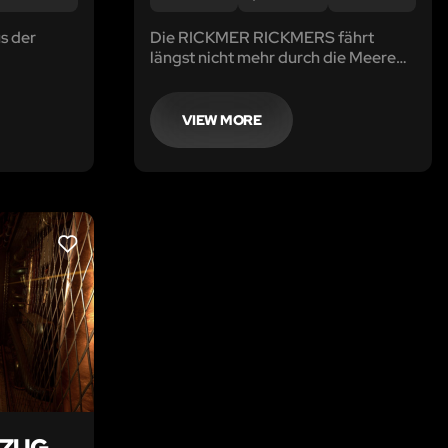
s der
Die RICKMER RICKMERS fährt
längst nicht mehr durch die Meere
ückten
dieser Welt.
rdesten
nten eines
VIEW MORE
werden.
LIKE
 ZUG