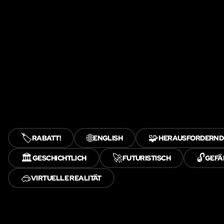
🏷️
🌐
🧩
RABATT!
ENGLISH
HERAUSFORDERND
🏛️
🚀
🔓
GESCHICHTLICH
FUTURISTISCH
GEFÄ
🥽
VIRTUELLE REALITÄT