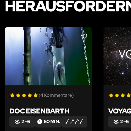
HERAUSFORDERN
LIKE
(4 Kommentare)
DOC EISENBARTH
VOYAG
2 – 6
60 MIN.
2 – 5