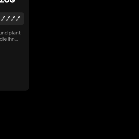
und plant
die ihn