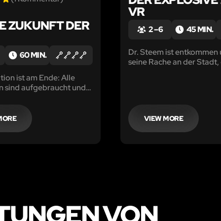
VR
DIE ZUKUNFT DER
2 – 6
45 MIN.
Dr. Steem ist entkommen 
60 MIN.
seine Rache an der Stadt, 
eingesperrt hat...
ation ist am Ende: Alle
n sind aufgebraucht und
Rettung ist ein Shuttle das
laneten Yavin bringen
MORE
VIEW MORE
TUNGEN VON