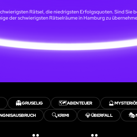
schwierigsten Rätsel, die niedrigsten Erfolgsquoten. Sind Sie be
nige der schwierigsten Rätselräume in Hamburg zu übernehm
👻
🗺️
🔮
GRUSELIG
ABENTEUER
MYSTERIÖ
🔍
💎
🎭
NGNISAUSBRUCH
KRIMI
ÜBERFALL