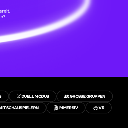
reit,
en?
⚔️
👥
S
DUELL MODUS
GROSSE GRUPPEN
🎬
🥽
MIT SCHAUSPIELERN
IMMERSIV
VR