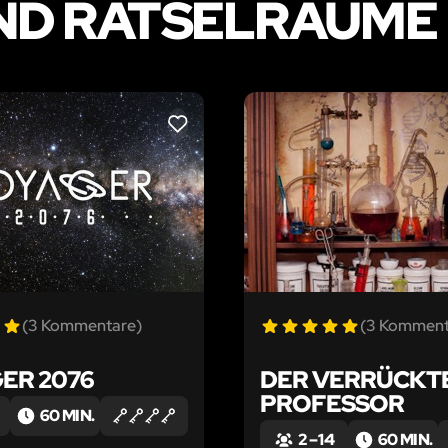
D RÄTSELRÄUME 
LIKE
(3 Kommentare)
(3 Komment
ER 2076
DER VERRÜCKT
PROFESSOR
60 MIN.
2 – 14
60 MIN.