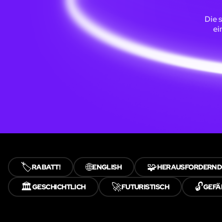
Die 
ei
🏷️
🌐
🧩
RABATT!
ENGLISH
HERAUSFORDERND
🏛️
🚀
🔓
GESCHICHTLICH
FUTURISTISCH
GEFÄ