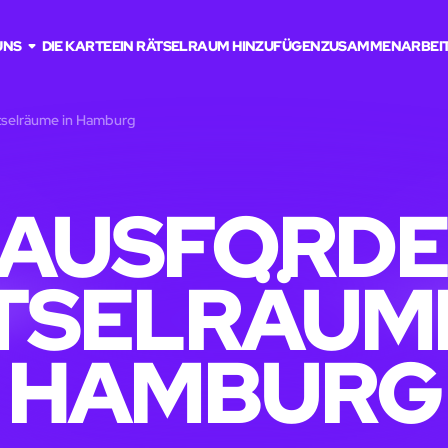
UNS
DIE KARTE
EIN RÄTSELRAUM HINZUFÜGEN
ZUSAMMENARBEI
tselräume in Hamburg
AUSFORD
TSELRÄUME
HAMBURG