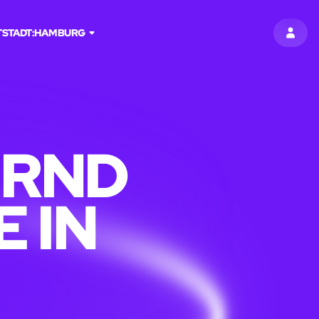
T
STADT:
HAMBURG
EINT
ERND
 IN