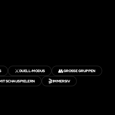
⚔️
👥
S
DUELL-MODUS
GROSSE GRUPPEN
🎬
MIT SCHAUSPIELERN
IMMERSIV