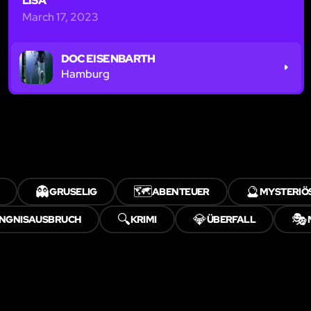
LISA
March 17, 2023
DOC EISENBARTH
Hamburg
👻
🗺️
🔮
GRUSELIG
ABENTEUER
MYSTERIÖ
🔍
💎
🎭
NGNISAUSBRUCH
KRIMI
ÜBERFALL