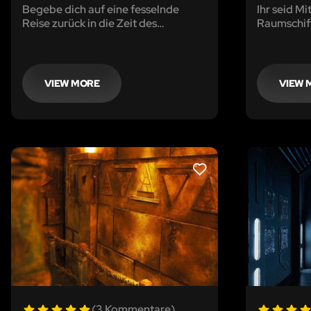
Begebe dich auf eine fesselnde
Ihr seid M
Reise zurück in die Zeit des
Raumschif
berühmten 'Doc Eisenbarth'.
auf einer M
unterwegs.
gut, doch 
Erde gibt e
VIEW MORE
VIEW 
LIKE
(3 Kommentare)