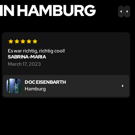
IN HAMBURG
PREV
NE
Es war richtig, richtig cool!
SABRINA-MARIA
March 17, 2023
DOC EISENBARTH
Hamburg