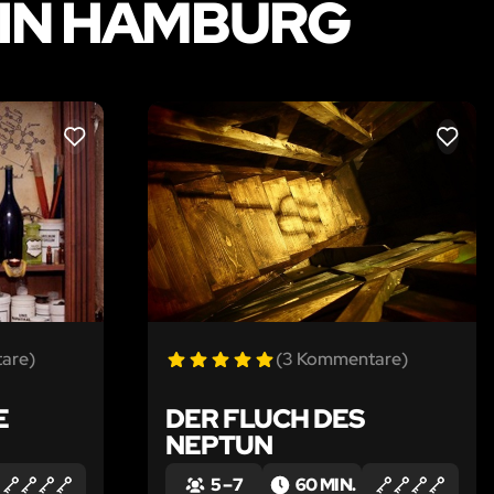
IN HAMBURG
LIKE
LIKE
are)
(3 Kommentare)
E
DER FLUCH DES
NEPTUN
5 – 7
60 MIN.