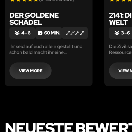
DER GOLDENE
2141: 
SCHÄDEL
WELT
4 – 6
60 MIN.
3 – 6
Ihr seid auf euch allein gestellt und
Die Zivilis
schon bald macht ihr eine
Ressource
erstaunliche Entdeckung, die alles
die letzte 
verändert - das Abenteuer beginnt.
euch zum P
kann.
VIEW MORE
VIEW 
NEUESTE BEWER