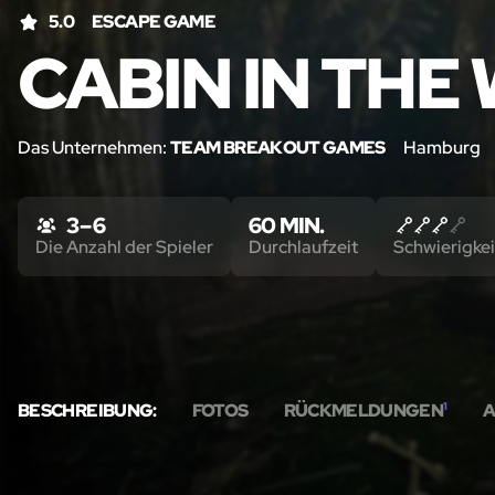
5.0
ESCAPE GAME
CABIN IN TH
Das Unternehmen:
TEAM BREAKOUT GAMES
Hamburg
3 – 6
60 MIN.
Die Anzahl der Spieler
Durchlaufzeit
Schwierigkei
BESCHREIBUNG:
FOTOS
RÜCKMELDUNGEN
1
A