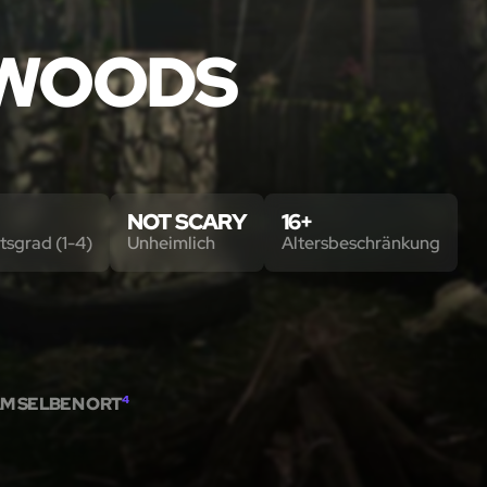
E WOODS
NOT SCARY
16+
tsgrad (1-4)
Unheimlich
Altersbeschränkung
M SELBEN ORT
4