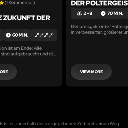
DER POLTERGEIS
(1 Kommentar)
2 – 8
70 MIN.
DIE ZUKUNFT DER
Der preisgekrönte "Polterg
in verbesserter, größerer u
60 MIN.
furchteinflößenderer Form
werdet ihr euch dem Graue
tion ist am Ende: Alle
gegenüberstellen. Vorausges
 sind aufgebraucht und die
traut euch...
ng ist ein Shuttle das euch
en Yavin bringen kann.
MORE
VIEW MORE
 ist es, innerhalb des vorgegebenen Zeitlimits einen Weg