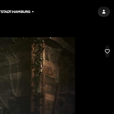
T
STADT:
HAMBURG
EINT
LIK