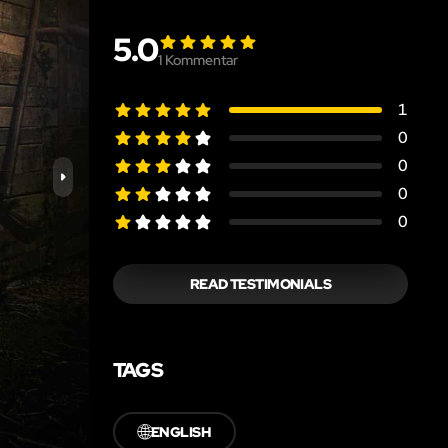
5.0
1
Kommentar
1
0
0
0
0
READ TESTIMONIALS
TAGS
🌐
ENGLISH