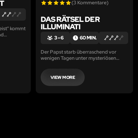
T
(3 Kommentare)
DAS RÄTSEL DER
ILLUMINATI
eist" kommt
nd
3 – 6
60 MIN.
. Auf 130qm
n
Der Papst starb überraschend vor
etzt... ihr
wenigen Tagen unter mysteriösen
Umständen und es riecht nach
Verschwörung. Könnt Ihr herausfinden,
was wirklich hinter diesem Rätsel steckt
VIEW MORE
und den Fall lösen? Welche
Geheimnisse gibt es?