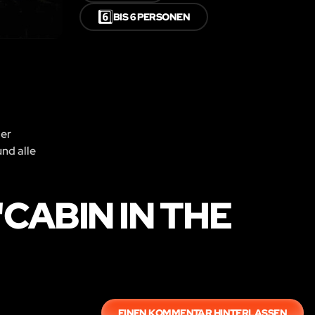
6️⃣
BIS 6 PERSONEN
der
und alle
ABIN IN THE
EINEN KOMMENTAR HINTERLASSEN