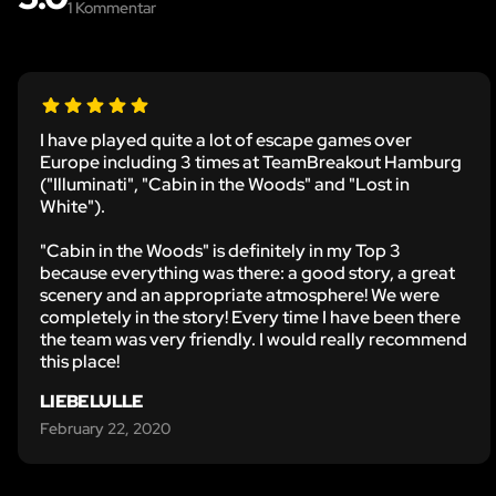
1
Kommentar
I have played quite a lot of escape games over
Europe including 3 times at TeamBreakout Hamburg
("Illuminati", "Cabin in the Woods" and "Lost in
White").
"Cabin in the Woods" is definitely in my Top 3
because everything was there: a good story, a great
scenery and an appropriate atmosphere! We were
completely in the story! Every time I have been there
the team was very friendly. I would really recommend
this place!
LIEBELULLE
February 22, 2020