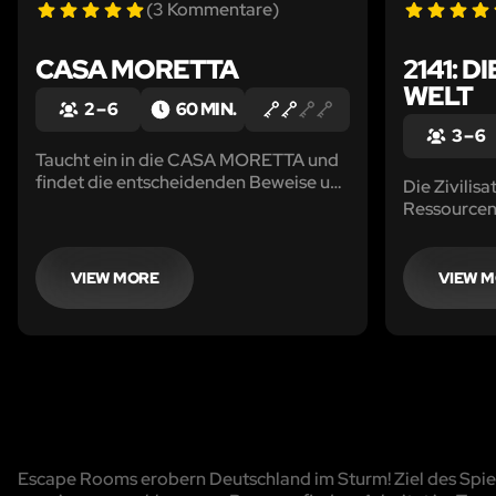
(3 Kommentare)
CASA MORETTA
2141: 
WELT
2 – 6
60 MIN.
3 – 6
Taucht ein in die CASA MORETTA und
findet die entscheidenden Beweise um
Die Zivilisa
den Paten der Familie Moretta
Ressourcen
endgültig hinter Schloss und Riegel zu
letzte Rettu
bekommen...
zum Planet
VIEW MORE
VIEW 
Escape Rooms erobern Deutschland im Sturm! Ziel des Spiels