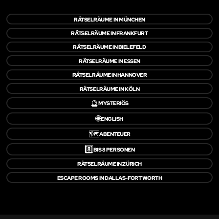
RÄTSELRÄUME IN MÜNCHEN
RÄTSELRÄUME IN FRANKFURT
RÄTSELRÄUME IN BIELEFELD
RÄTSELRÄUME IN ESSEN
RÄTSELRÄUME IN HANNOVER
RÄTSELRÄUME IN KÖLN
🔮
MYSTERIÖS
🌐
ENGLISH
🗺️
ABENTEUER
8️⃣
BIS 8 PERSONEN
RÄTSELRÄUME IN ZÜRICH
ESCAPE ROOMS IN DALLAS-FORT WORTH