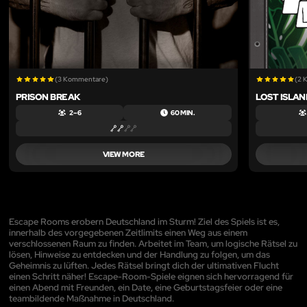
(3 Kommentare)
(2 
PRISON BREAK
LOST ISLAN
2 – 6
60 MIN.
VIEW MORE
Escape Rooms erobern Deutschland im Sturm! Ziel des Spiels ist es,
innerhalb des vorgegebenen Zeitlimits einen Weg aus einem
verschlossenen Raum zu finden. Arbeitet im Team, um logische Rätsel zu
lösen, Hinweise zu entdecken und der Handlung zu folgen, um das
Geheimnis zu lüften. Jedes Rätsel bringt dich der ultimativen Flucht
einen Schritt näher! Escape-Room-Spiele eignen sich hervorragend für
einen Abend mit Freunden, ein Date, eine Geburtstagsfeier oder eine
teambildende Maßnahme in Deutschland.