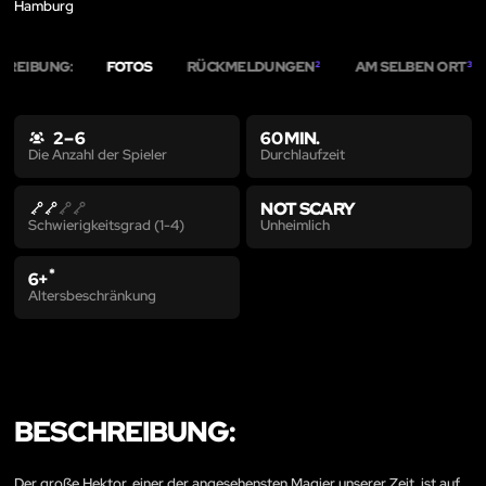
Hamburg
HREIBUNG:
FOTOS
RÜCKMELDUNGEN
AM SELBEN ORT
2
3
2 – 6
60 MIN.
Durchlaufzeit
Die Anzahl der Spieler
NOT SCARY
Unheimlich
Schwierigkeitsgrad (1-4)
*
6+
Altersbeschränkung
BESCHREIBUNG:
Der große Hektor, einer der angesehensten Magier unserer Zeit, ist auf