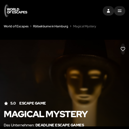
EINTRAGEN
MENU
World of Escapes
Rätselräume in Hamburg
Magical Mystery
LIK
5.0
ESCAPE GAME
MAGICAL MYSTERY
Das Unternehmen:
DEADLINE ESCAPE GAMES