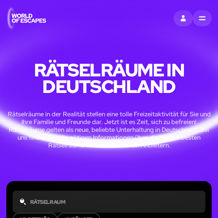
EINTRAGEN
MENU
RÄTSELRÄUME IN
DEUTSCHLAND
Rätselräume in der Realität stellen eine tolle Freizeitaktivität für Sie und
Ihre Familie und Freunde dar. Jetzt ist es Zeit, sich zu befreien!
Rätselräume gelten als neue, beliebte Unterhaltung in Deutschland. Bei
uns finden Sie alle nötigen Informationen über die derzeit besten
Rätselräume von verschiedenen Anbietern.