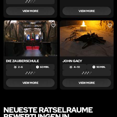
VIEW MORE
VIEW MORE
LIKE
LIKE
DIE ZAUBERSCHULE
JOHN GACY
2 – 6
60 MIN.
4 – 10
90 MIN.
VIEW MORE
VIEW MORE
NEUESTE RÄTSELRÄUME
BEWERTUNGEN IN