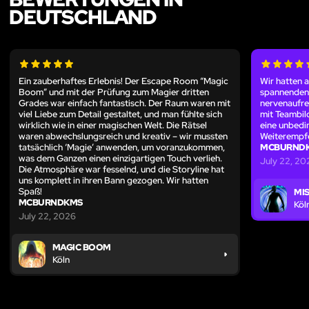
DEUTSCHLAND
Ein zauberhaftes Erlebnis! Der Escape Room “Magic
Wir hatten 
Boom” und mit der Prüfung zum Magier dritten
spannenden 
Grades war einfach fantastisch. Der Raum waren mit
nervenaufre
viel Liebe zum Detail gestaltet, und man fühlte sich
mit Teambil
wirklich wie in einer magischen Welt. Die Rätsel
eine unbedi
waren abwechslungsreich und kreativ – wir mussten
Weiterempfeh
tatsächlich ‘Magie’ anwenden, um voranzukommen,
MCBURND
was dem Ganzen einen einzigartigen Touch verlieh.
July 22, 20
Die Atmosphäre war fesselnd, und die Storyline hat
uns komplett in ihren Bann gezogen. Wir hatten
Spaß!
MIS
MCBURNDKMS
Köl
July 22, 2026
MAGIC BOOM
Köln