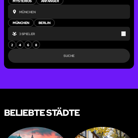
MYSTERIÖS
ANFÄNGER
MÜNCHEN
BERLIN
Up
Down
2
4
6
8
SUCHE
BELIEBTE STÄDTE