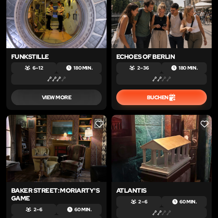
FUNKSTILLE
ECHOES OF BERLIN
6 – 12
180 MIN.
2 – 36
180 MIN.
VIEW MORE
BUCHEN
LIKE
LIKE
BAKER STREET: MORIARTY'S
ATLANTIS
GAME
2 – 6
60 MIN.
2 – 6
60 MIN.