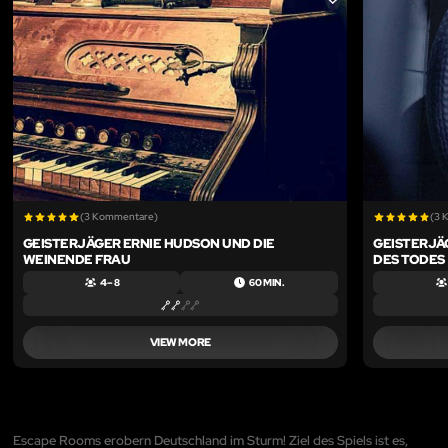
LIKE
(3 Kommentare)
(3 
GEISTERJÄGER ERNIE HUDSON UND DIE
GEISTERJÄ
WEINENDE FRAU
DES TODES
4 – 8
60 MIN.
VIEW MORE
Escape Rooms erobern Deutschland im Sturm! Ziel des Spiels ist es,