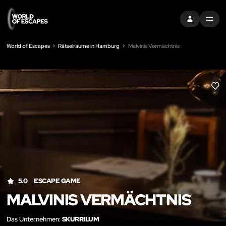
EINTRAGEN
MENU
World of Escapes
Rätselräume in Hamburg
Malvinis Vermächtnis
LIK
5.0
ESCAPE GAME
MALVINIS VERMÄCHTNIS
Das Unternehmen:
SKURRILUM