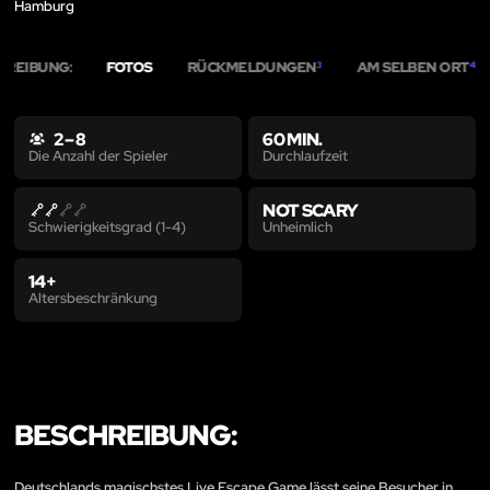
Hamburg
HREIBUNG:
FOTOS
RÜCKMELDUNGEN
AM SELBEN ORT
3
4
2 – 8
60 MIN.
Durchlaufzeit
Die Anzahl der Spieler
NOT SCARY
Unheimlich
Schwierigkeitsgrad (1-4)
14+
Altersbeschränkung
BESCHREIBUNG:
Deutschlands magischstes Live Escape Game lässt seine Besucher in