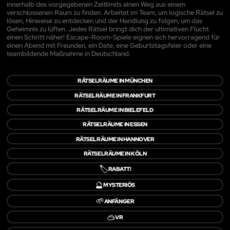
innerhalb des vorgegebenen Zeitlimits einen Weg aus einem
verschlossenen Raum zu finden. Arbeitet im Team, um logische Rätsel zu
lösen, Hinweise zu entdecken und der Handlung zu folgen, um das
Geheimnis zu lüften. Jedes Rätsel bringt dich der ultimativen Flucht
einen Schritt näher! Escape-Room-Spiele eignen sich hervorragend für
einen Abend mit Freunden, ein Date, eine Geburtstagsfeier oder eine
teambildende Maßnahme in Deutschland.
RÄTSELRÄUME IN MÜNCHEN
RÄTSELRÄUME IN FRANKFURT
RÄTSELRÄUME IN BIELEFELD
RÄTSELRÄUME IN ESSEN
RÄTSELRÄUME IN HANNOVER
RÄTSELRÄUME IN KÖLN
🏷️
RABATT!
🔮
MYSTERIÖS
🌱
ANFÄNGER
🥽
VR