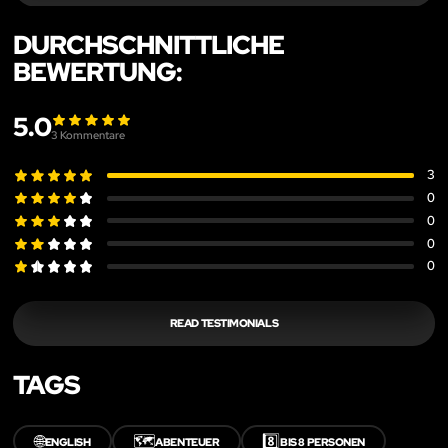
DURCHSCHNITTLICHE
BEWERTUNG:
5.0
3
Kommentare
3
0
0
0
0
READ TESTIMONIALS
TAGS
🌐
🗺️
8️⃣
ENGLISH
ABENTEUER
BIS 8 PERSONEN