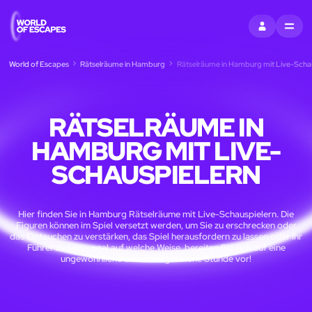
EINTRAGEN
MENU
World of Escapes
Rätselräume in Hamburg
Rätselräume in Hamburg mit Live-Scha
RÄTSELRÄUME IN
HAMBURG MIT LIVE-
SCHAUSPIELERN
Hier finden Sie in Hamburg Rätselräume mit Live-Schauspielern. Die
Figuren können im Spiel versetzt werden, um Sie zu erschrecken oder
das Eintauchen zu verstärken, das Spiel herausfordern zu lassen oder Ihr
Führer zu sein - egal auf welche Weise, bereiten Sie sich auf eine
ungewöhnliche und unvergessliche Stunde vor!