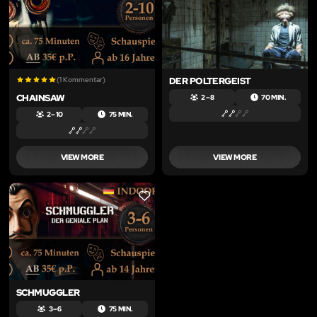
(1 Kommentar)
DER POLTERGEIST
CHAINSAW
2 – 8
70 MIN.
2 – 10
75 MIN.
VIEW MORE
VIEW MORE
LIKE
SCHMUGGLER
3 – 6
75 MIN.