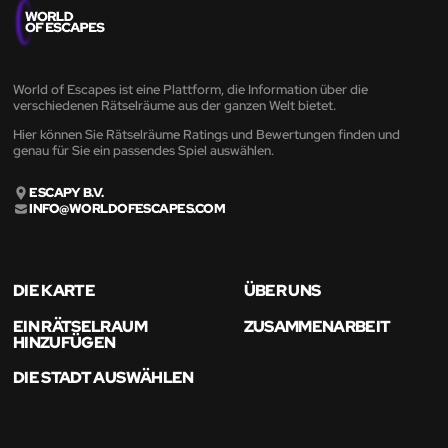
World of Escapes ist eine Plattform, die Information über die
verschiedenen Rätselräume aus der ganzen Welt bietet.
Hier können Sie Rätselräume Ratings und Bewertungen finden und
genau für Sie ein passendes Spiel auswählen.
ESCAPY B.V.
INFO@WORLDOFESCAPES.COM
DIE KARTE
ÜBER UNS
EIN RÄTSELRAUM
ZUSAMMENARBEIT
HINZUFÜGEN
DIE STADT AUSWÄHLEN