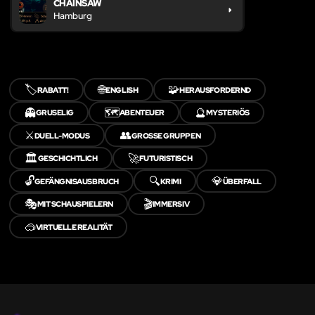
CHAINSAW
Hamburg
🏷️
🌐
🧩
RABATT!
ENGLISH
HERAUSFORDERND
👻
🗺️
🔮
GRUSELIG
ABENTEUER
MYSTERIÖS
⚔️
👥
DUELL-MODUS
GROSSE GRUPPEN
🏛️
🚀
GESCHICHTLICH
FUTURISTISCH
🔓
🔍
💎
GEFÄNGNISAUSBRUCH
KRIMI
ÜBERFALL
🎭
🎬
MIT SCHAUSPIELERN
IMMERSIV
🥽
VIRTUELLE REALITÄT