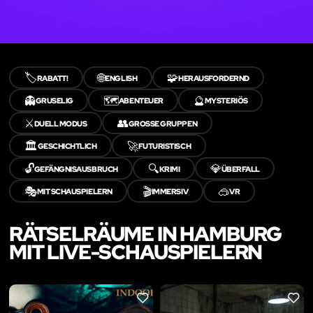
🏷️
🌐
🧩
RABATT!
ENGLISH
HERAUSFORDERND
👻
🗺️
🔮
GRUSELIG
ABENTEUER
MYSTERIÖS
⚔️
👥
DUELL MODUS
GROSSE GRUPPEN
🏛️
🚀
GESCHICHTLICH
FUTURISTISCH
🔓
🔍
💎
GEFÄNGNISAUSBRUCH
KRIMI
ÜBERFALL
🎭
🎬
🥽
MIT SCHAUSPIELERN
IMMERSIV
VR
RÄTSELRÄUME IN HAMBURG
MIT LIVE-SCHAUSPIELERN
LIKE
LIKE