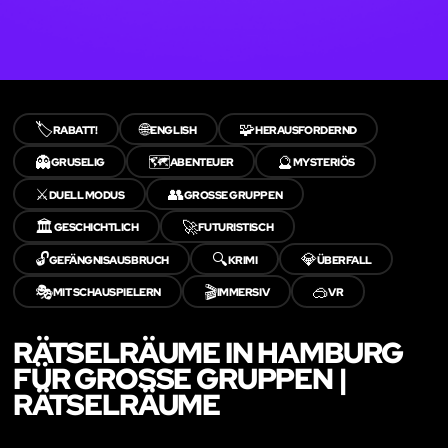
🏷️
🌐
🧩
RABATT!
ENGLISH
HERAUSFORDERND
👻
🗺️
🔮
GRUSELIG
ABENTEUER
MYSTERIÖS
⚔️
👥
DUELL MODUS
GROSSE GRUPPEN
🏛️
🚀
GESCHICHTLICH
FUTURISTISCH
🔓
🔍
💎
GEFÄNGNISAUSBRUCH
KRIMI
ÜBERFALL
🎭
🎬
🥽
MIT SCHAUSPIELERN
IMMERSIV
VR
RÄTSELRÄUME IN HAMBURG
FÜR GROSSE GRUPPEN | R
ÄTSELRÄUME