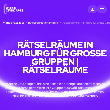
EINTRAGEN
MENU
World of Escapes
Rätselräume in Hamburg
Rätselräume in Hamburg für große Gru
RÄTSELRÄUME IN
HAMBURG FÜR GROSSE G
RUPPEN | R
ÄTSELRÄUME
Manche Leute sagen, drei sind schon eine Menge, aber nicht, wenn es
um Rätselräume geht! Wenn Ihre Gruppe aus zwölf oder mehr Spielern
besteht, sind die unten aufgeführten Räume bereit, Sie aufzunehmen.
Ideal für eine Teambuilding-Veranstaltung für Unternehmen.