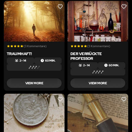
LIKE
LIKE
(3 Kommentare)
(3 Kommentare)
TRAUMHAFT!
DER VERRÜCKTE
PROFESSOR
2 – 14
60 MIN.
2 – 14
60 MIN.
VIEW MORE
VIEW MORE
LIKE
LIKE