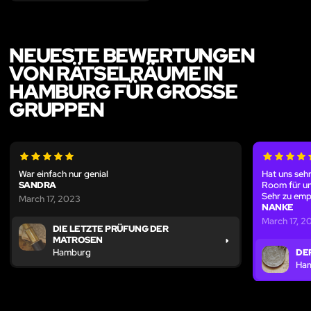
NEUESTE BEWERTUNGEN
VON RÄTSELRÄUME IN
HAMBURG FÜR GROSSE G
RUPPEN
War einfach nur genial
Hat uns sehr
SANDRA
Room für uns
Sehr zu emp
March 17, 2023
NANKE
March 17, 2
DIE LETZTE PRÜFUNG DER
MATROSEN
Hamburg
DE
Ha