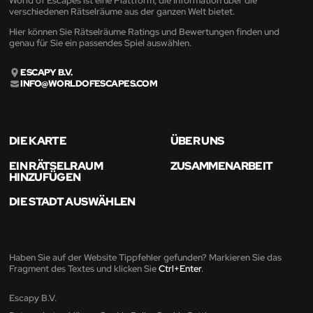
World of Escapes ist eine Plattform, die Information über die
verschiedenen Rätselräume aus der ganzen Welt bietet.
Hier können Sie Rätselräume Ratings und Bewertungen finden und
genau für Sie ein passendes Spiel auswählen.
ESCAPY B.V.
INFO@WORLDOFESCAPES.COM
DIE KARTE
ÜBER UNS
EIN RÄTSELRAUM
ZUSAMMENARBEIT
HINZUFÜGEN
DIE STADT AUSWÄHLEN
Haben Sie auf der Website Tippfehler gefunden? Markieren Sie das
Fragment des Textes und klicken Sie
Ctrl+Enter
.
Escapy B.V.