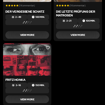
(1 Kommentar)
(1 Kommentar)
DER VERGESSENE SCHATZ
DIE LETZTE PRÜFUNG DER
MATROSEN
2 – 49
100 MIN.
2 – 21
100 MIN.
VIEW MORE
VIEW MORE
LIKE
FRITZ HONKA
2 – 16
150 MIN.
VIEW MORE