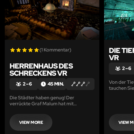
DIE TI
(1 Kommentar)
VR
HERRENHAUS DES
2 – 6
SCHRECKENS VR
Von der Ti
2 – 6
45 MIN.
tauchen Si
um einen a
Die Städter haben genug! Der
verrückte Graf Malum hat mit
interdimensionaler Wissenschaft
experimentiert und jetzt werden
Menschen vermisst.
VIEW MORE
VIEW 