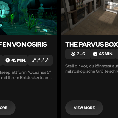
EFEN VON OSIRIS
THE PARVUS BOX
2 – 6
45 MIN.
45 MIN.
Stell dir vor, du könntest au
mikroskopische Größe sch
efseeplattform “Oceanus 5”
und eine Welt aus einer völ
e mit Ihrem Entdeckerteam,
Perspektive erleben.
ntiken Tempel zu entdecken
MORE
VIEW MORE