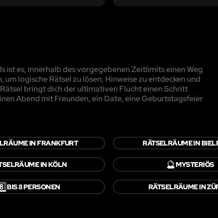
 ist es, innerhalb des vorgegebenen Zeitlimits einen Weg
, um logische Rätsel zu lösen, Hinweise zu entdecken und
ätsel bringt dich der ultimativen Flucht einen Schritt
inen Abend mit Freunden, ein Date, eine Geburtstagsfeier
LRÄUME IN FRANKFURT
RÄTSELRÄUME IN BIEL
🔮
TSELRÄUME IN KÖLN
MYSTERIÖS
️⃣
BIS 8 PERSONEN
RÄTSELRÄUME IN ZÜ