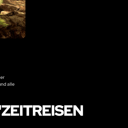
der
und alle
ZEITREISEN