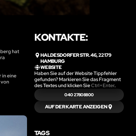
KONTAKTE:
nberg hat
HALDESDORFER STR. 46, 22179
ura
HAMBURG
WEBSITE
Haben Sie auf der Website Tippfehler
 in eine
gefunden? Markieren Sie das Fragment
t von
des Textes und klicken Sie
Ctrl+Enter
.
040 27808800
AUF DER KARTE ANZEIGEN
TAGS