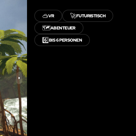
🥽
🚀
VR
FUTURISTISCH
🗺️
ABENTEUER
6️⃣
BIS 6 PERSONEN