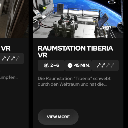
 VR
RAUMSTATION TIBERIA
VR
2 – 6
45 MIN.
f
rumpfen
Die Raumstation “Tiberia” schwebt
lig neuen
durch den Weltraum und hat die
Mission, einen sogenannten
“Planetenkiller”-Meteoriten auf
Kollisionskurs mit der Erde
abzufangen.
VIEW MORE