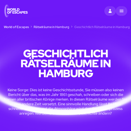
EINTRAGEN
MENU
World of Escapes
Rätselräume in Hamburg
Geschichtlich Rätselräume in Hamburg
GESCHICHTLICH
RÄTSELRÄUME IN
HAMBURG
Keine Sorge: Dies ist keine Geschichtsstunde, Sie müssen also keinen
Bericht über das, was im Jahr 1861 geschah, schreiben oder sich die
Namen aller britischen Könige merken. In diesen Rätselräume werden Sie
in eine andere Zeit versetzt. Eine sinnvolle Handlung lässt Ihr Herz
schneller schlagen und die Atmosphäre wird den Gedankenprozess
anregen. Werden Sie den Lauf der Geschichte ändern?