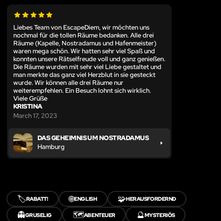
Liebes Team von EscapeDiem, wir möchten uns
nochmal für die tollen Räume bedanken. Alle drei
Räume (Kapelle, Nostradamus und Hafenmeister)
waren mega schön. Wir hatten sehr viel Spaß und
konnten unsere Rätselfreude voll und ganz genießen.
Die Räume wurden mit sehr viel Liebe gestaltet und
man merkte das ganz viel Herzblut in sie gesteckt
wurde. Wir können alle drei Räume nur
weiterempfehlen. Ein Besuch lohnt sich wirklich.
Viele Grüße
KRISTINA
March 17, 2023
DAS GEHEIMNIS UM NOSTRADAMUS
Hamburg
🏷️
🌐
🧩
RABATT!
ENGLISH
HERAUSFORDERND
👻
🗺️
🔮
GRUSELIG
ABENTEUER
MYSTERIÖS