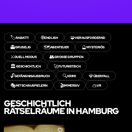
🏷️
🌐
🧩
RABATT!
ENGLISH
HERAUSFORDERND
👻
🗺️
🔮
GRUSELIG
ABENTEUER
MYSTERIÖS
⚔️
👥
DUELL MODUS
GROSSE GRUPPEN
🏛️
🚀
GESCHICHTLICH
FUTURISTISCH
🔓
🔍
💎
GEFÄNGNISAUSBRUCH
KRIMI
ÜBERFALL
🎭
🎬
🥽
MIT SCHAUSPIELERN
IMMERSIV
VR
GESCHICHTLICH
RÄTSELRÄUME IN HAMBURG