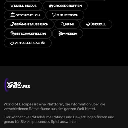
⚔️
👥
DUELL-MODUS
GROSSE GRUPPEN
🏛️
🚀
GESCHICHTLICH
FUTURISTISCH
🔓
🔍
💎
GEFÄNGNISAUSBRUCH
KRIMI
ÜBERFALL
🎭
🎬
MIT SCHAUSPIELERN
IMMERSIV
🥽
VIRTUELLE REALITÄT
World of Escapes ist eine Plattform, die Information über die
verschiedenen Rätselräume aus der ganzen Welt bietet.
Hier können Sie Rätselräume Ratings und Bewertungen finden und
genau für Sie ein passendes Spiel auswählen.