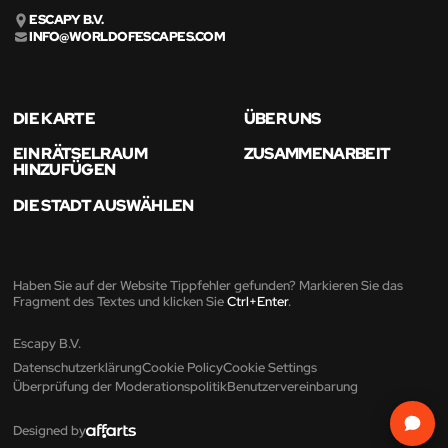
ESCAPY B.V.
INFO@WORLDOFESCAPES.COM
DIE KARTE
ÜBER UNS
EIN RÄTSELRAUM
ZUSAMMENARBEIT
HINZUFÜGEN
DIE STADT AUSWÄHLEN
Haben Sie auf der Website Tippfehler gefunden? Markieren Sie das
Fragment des Textes und klicken Sie
Ctrl+Enter
.
Escapy B.V.
Datenschutzerklärung
Cookie Policy
Cookie Settings
Überprüfung der Moderationspolitik
Benutzervereinbarung
Designed by