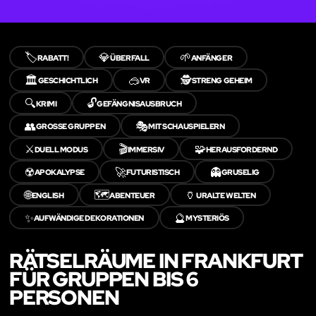
🏷️
💎
🌱
RABATT!
ÜBERFALL
ANFÄNGER
🏛️
🥽
🕵️
GESCHICHTLICH
VR
STRENG GEHEIM
🔍
🔓
KRIMI
GEFÄNGNISAUSBRUCH
👥
🎭
GROSSE GRUPPEN
MIT SCHAUSPIELERN
⚔️
🎬
🧩
DUELL MODUS
IMMERSIV
HERAUSFORDERND
☢️
🚀
👻
APOKALYPSE
FUTURISTISCH
GRUSELIG
🌐
🗺️
🏺
ENGLISH
ABENTEUER
URALTE WELTEN
✨
🔮
AUFWÄNDIGE DEKORATIONEN
MYSTERIÖS
RÄTSELRÄUME IN FRANKFURT
FÜR GRUPPEN BIS 6
PERSONEN