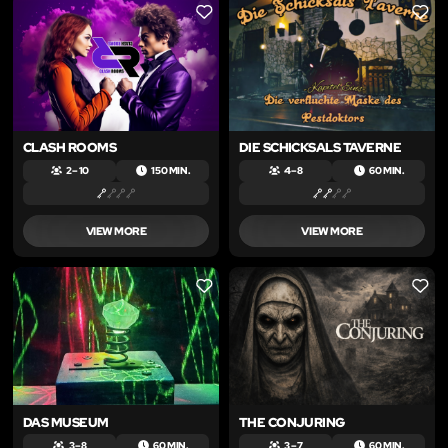
LIKE
LIKE
CLASH ROOMS
DIE SCHICKSALS TAVERNE
2 – 10
150 MIN.
4 – 8
60 MIN.
VIEW MORE
VIEW MORE
LIKE
LIKE
DAS MUSEUM
THE CONJURING
3 – 8
60 MIN.
3 – 7
60 MIN.