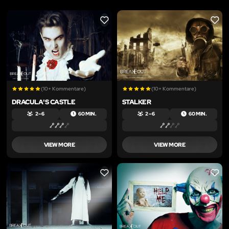
LIKE
LIKE
(10+ Kommentare)
(10+ Kommentare)
DRACULA'S CASTLE
STALKER
2 – 6
60 MIN.
2 – 6
60 MIN.
VIEW MORE
VIEW MORE
LIKE
LIKE