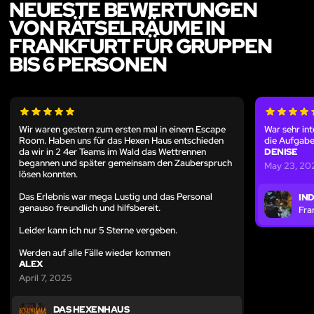
NEUESTE BEWERTUNGEN
VON RÄTSELRÄUME IN
FRANKFURT FÜR GRUPPEN
BIS 6 PERSONEN
Wir waren gestern zum ersten mal in einem Escape
War sehr int
Room. Haben uns für das Hexen Haus entschieden
die Aufgabe
da wir in 2 4er Teams im Wald das Wettrennen
DENISE
begannen und später gemeinsam den Zauberspruch
May 23, 20
lösen konnten.
Das Erlebnis war mega Lustig und das Personal
IN
genauso freundlich und hilfsbereit.
Fra
Leider kann ich nur 5 Sterne vergeben.
Werden auf alle Fälle wieder kommen
ALEX
April 7, 2025
DAS HEXENHAUS