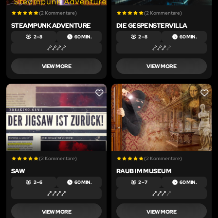
(2 Kommentare)
(2 Kommentare)
STEAMPUNK ADVENTURE
DIE GESPENSTERVILLA
2 – 8
60 MIN.
2 – 8
60 MIN.
VIEW MORE
VIEW MORE
LIKE
LIKE
(2 Kommentare)
(2 Kommentare)
SAW
RAUB IM MUSEUM
2 – 6
60 MIN.
2 – 7
60 MIN.
VIEW MORE
VIEW MORE