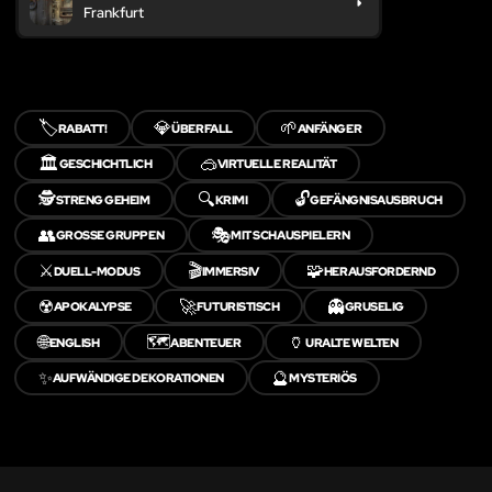
Frankfurt
🏷️
💎
🌱
RABATT!
ÜBERFALL
ANFÄNGER
🏛️
🥽
GESCHICHTLICH
VIRTUELLE REALITÄT
🕵️
🔍
🔓
STRENG GEHEIM
KRIMI
GEFÄNGNISAUSBRUCH
👥
🎭
GROSSE GRUPPEN
MIT SCHAUSPIELERN
⚔️
🎬
🧩
DUELL-MODUS
IMMERSIV
HERAUSFORDERND
☢️
🚀
👻
APOKALYPSE
FUTURISTISCH
GRUSELIG
🌐
🗺️
🏺
ENGLISH
ABENTEUER
URALTE WELTEN
✨
🔮
AUFWÄNDIGE DEKORATIONEN
MYSTERIÖS