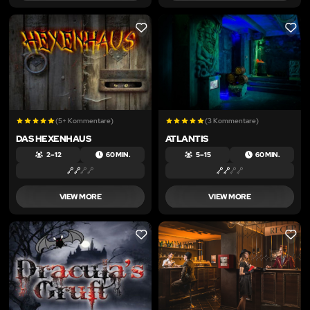
LIKE
LIKE
(5+ Kommentare)
(3 Kommentare)
DAS HEXENHAUS
ATLANTIS
2 – 12
60 MIN.
5 – 15
60 MIN.
VIEW MORE
VIEW MORE
LIKE
LIKE