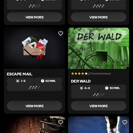
VIEW MORE
VIEW MORE
LIKE
LIKE
ESCAPE MAIL
(2 Kommentare)
DER WALD
1 – 6
60 MIN.
4 – 8
90 MIN.
VIEW MORE
VIEW MORE
LIKE
LIKE