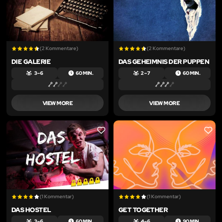
(2 Kommentare)
(2 Kommentare)
DIE GALERIE
DAS GEHEIMNIS DER PUPPEN
3 – 6
60 MIN.
2 – 7
60 MIN.
VIEW MORE
VIEW MORE
LIKE
LIKE
(1 Kommentar)
(1 Kommentar)
DAS HOSTEL
GET TOGETHER
3 – 6
60 MIN.
4 – 6
90 MIN.