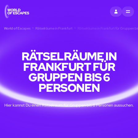
EINTRAGEN
MENU
World of Escapes
Rätselräume in Frankfurt
Rätselräume in Frankfurt für Gruppen bi
RÄTSELRÄUME IN
FRANKFURT FÜR
GRUPPEN BIS 6
PERSONEN
Hier kannst Du einen Rätselraum für Gruppen bis 6 Personen aussuchen.