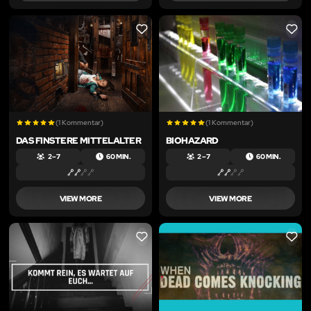
LIKE
LIKE
(1 Kommentar)
(1 Kommentar)
DAS FINSTERE MITTELALTER
BIOHAZARD
2 – 7
60 MIN.
2 – 7
60 MIN.
VIEW MORE
VIEW MORE
LIKE
LIKE