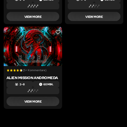
VIEW MORE
VIEW MORE
LIKE
(5+ Kommentare)
ALIEN MISSION ANDROMEDA
2 – 8
60 MIN.
VIEW MORE