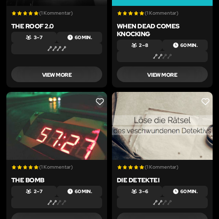
(1 Kommentar)
(1 Kommentar)
THE ROOF 2.0
WHEN DEAD COMES
KNOCKING
3 – 7
60 MIN.
2 – 8
60 MIN.
VIEW MORE
VIEW MORE
LIKE
LIKE
(1 Kommentar)
(1 Kommentar)
THE BOMB
DIE DETEKTEI
2 – 7
60 MIN.
3 – 6
60 MIN.