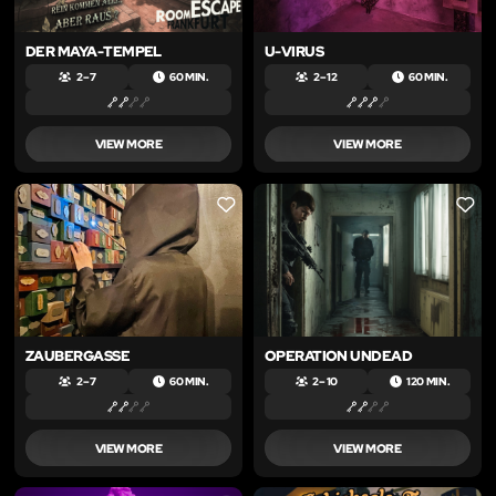
DER MAYA-TEMPEL
U-VIRUS
2 – 7
60 MIN.
2 – 12
60 MIN.
VIEW MORE
VIEW MORE
LIKE
LIKE
ZAUBERGASSE
OPERATION UNDEAD
2 – 7
60 MIN.
2 – 10
120 MIN.
VIEW MORE
VIEW MORE