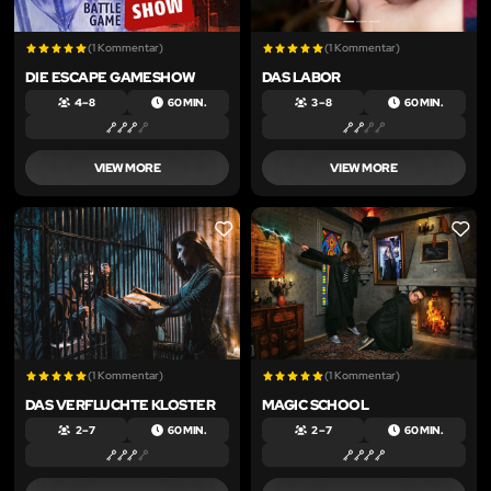
(1 Kommentar)
(1 Kommentar)
DIE ESCAPE GAMESHOW
DAS LABOR
4 – 8
60 MIN.
3 – 8
60 MIN.
VIEW MORE
VIEW MORE
LIKE
LIKE
(1 Kommentar)
(1 Kommentar)
DAS VERFLUCHTE KLOSTER
MAGIC SCHOOL
2 – 7
60 MIN.
2 – 7
60 MIN.