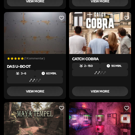
VIEW MORE
VIEW MORE
LIKE
LIKE
(1 Kommentar)
CATCH COBRA
DAS U-BOOT
2 – 150
90 MIN.
3 – 6
60 MIN.
VIEW MORE
VIEW MORE
LIKE
LIKE