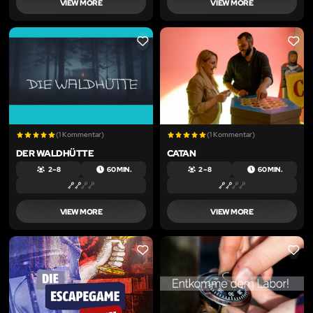
VIEW MORE
VIEW MORE
LIKE
LIKE
(1 Kommentar)
(1 Kommentar)
DER WALDHÜTTE
CATAN
2 – 8
60 MIN.
2 – 8
60 MIN.
VIEW MORE
VIEW MORE
LIKE
LIKE