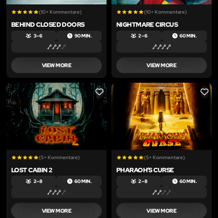
(10+ Kommentare)
(10+ Kommentare)
BEHIND CLOSED DOORS
NIGHTMARE CIRCUS
3 – 6
90 MIN.
2 – 6
60 MIN.
VIEW MORE
VIEW MORE
LIKE
LIKE
(5+ Kommentare)
(5+ Kommentare)
LOST CABIN 2
PHARAOH’S CURSE
2 – 8
60 MIN.
2 – 8
60 MIN.
VIEW MORE
VIEW MORE