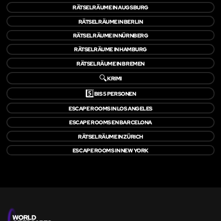
RÄTSELRÄUME IN AUGSBURG
RÄTSELRÄUME IN BERLIN
RÄTSELRÄUME IN NÜRNBERG
RÄTSELRÄUME IN HAMBURG
RÄTSELRÄUME IN BREMEN
🔍
KRIMI
5️⃣
BIS 5 PERSONEN
ESCAPE ROOMS IN LOS ANGELES
ESCAPE ROOMS EN BARCELONA
RÄTSELRÄUME IN ZÜRICH
ESCAPE ROOMS IN NEW YORK