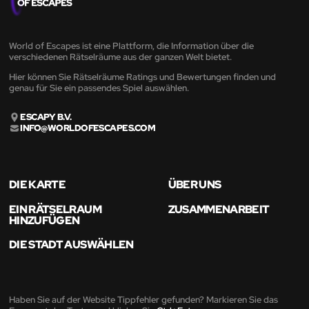
World of Escapes ist eine Plattform, die Information über die
verschiedenen Rätselräume aus der ganzen Welt bietet.
Hier können Sie Rätselräume Ratings und Bewertungen finden und
genau für Sie ein passendes Spiel auswählen.
ESCAPY B.V.
INFO@WORLDOFESCAPES.COM
DIE KARTE
ÜBER UNS
EIN RÄTSELRAUM
ZUSAMMENARBEIT
HINZUFÜGEN
DIE STADT AUSWÄHLEN
Haben Sie auf der Website Tippfehler gefunden? Markieren Sie das