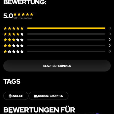
BEWERTUNG:
5.0
3
Kommentare
3
0
0
0
0
READ TESTIMONIALS
TAGS
🌐
👥
ENGLISH
GROSSE GRUPPEN
BEWERTUNGEN FÜR