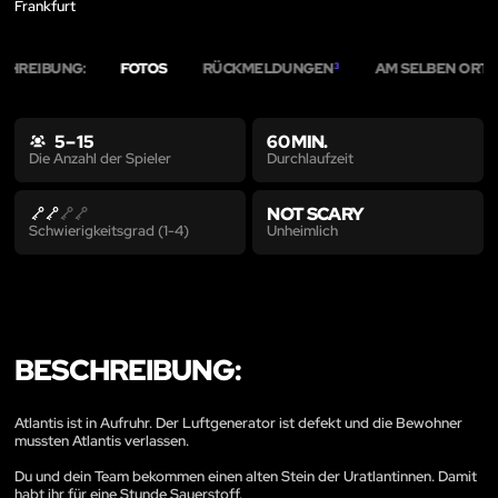
Frankfurt
CHREIBUNG:
FOTOS
RÜCKMELDUNGEN
AM SELBEN ORT
3
4
5 – 15
60 MIN.
Durchlaufzeit
Die Anzahl der Spieler
NOT SCARY
Unheimlich
Schwierigkeitsgrad (1-4)
BESCHREIBUNG:
Atlantis ist in Aufruhr. Der Luftgenerator ist defekt und die Bewohner
mussten Atlantis verlassen.
Du und dein Team bekommen einen alten Stein der Uratlantinnen. Damit
habt ihr für eine Stunde Sauerstoff.