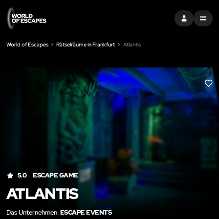
EINTRAGEN
MENU
World of Escapes
Rätselräume in Frankfurt
Atlantis
LIK
5.0
ESCAPE GAME
ATLANTIS
Das Unternehmen:
ESCAPE EVENTS