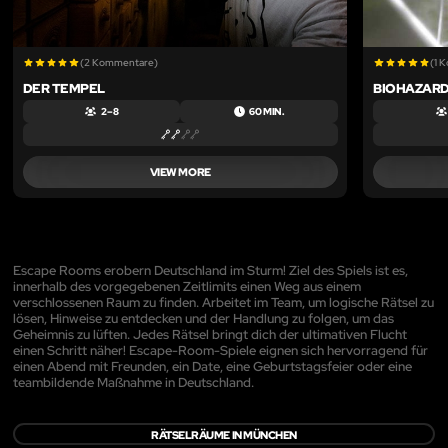
(2 Kommentare)
(1 
DER TEMPEL
BIOHAZAR
2 – 8
60 MIN.
VIEW MORE
Escape Rooms erobern Deutschland im Sturm! Ziel des Spiels ist es,
innerhalb des vorgegebenen Zeitlimits einen Weg aus einem
verschlossenen Raum zu finden. Arbeitet im Team, um logische Rätsel zu
lösen, Hinweise zu entdecken und der Handlung zu folgen, um das
Geheimnis zu lüften. Jedes Rätsel bringt dich der ultimativen Flucht
einen Schritt näher! Escape-Room-Spiele eignen sich hervorragend für
einen Abend mit Freunden, ein Date, eine Geburtstagsfeier oder eine
teambildende Maßnahme in Deutschland.
RÄTSELRÄUME IN MÜNCHEN