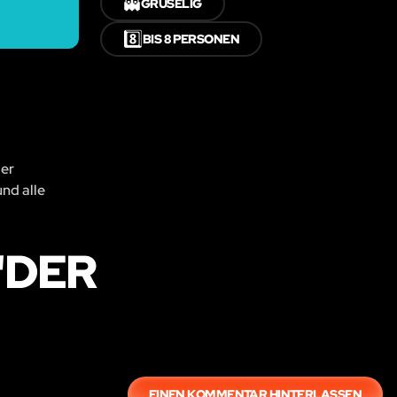
👻
GRUSELIG
8️⃣
BIS 8 PERSONEN
der
und alle
"DER
EINEN KOMMENTAR HINTERLASSEN