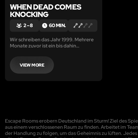
WHEN DEAD COMES
KNOCKING
2 – 8
60 MIN.
Wir schreiben das Jahr 1999. Mehrere
Monate zuvor ist ein bis dahin
unbekannter Virus ausgebrochen.
VIEW MORE
Escape Rooms erobern Deutschland im Sturm! Ziel des Spiels
aus einem verschlossenen Raum zu finden. Arbeitet im Team
der Handlung zu folgen, um das Geheimnis zu lüften. Jedes R