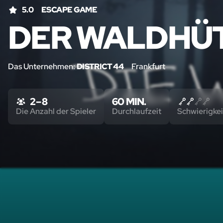
5.0
ESCAPE GAME
DER WALDHÜ
Das Unternehmen:
DISTRICT 44
Frankfurt
2 – 8
60 MIN.
Die Anzahl der Spieler
Durchlaufzeit
Schwierigkei