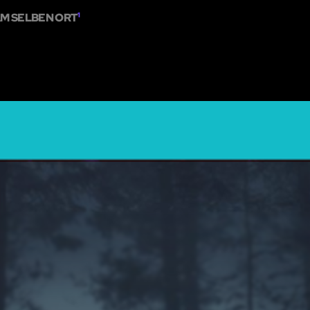
M SELBEN ORT
1
NS
DIE KARTE
EIN RÄTSELRAUM HINZUFÜGEN
ZUSAMMENARBEIT