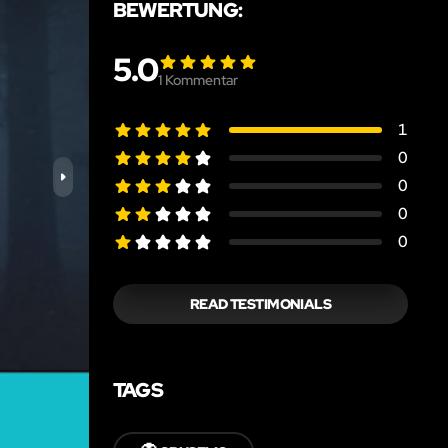
BEWERTUNG:
5.0
1
Kommentar
1
0
0
0
0
READ TESTIMONIALS
TAGS