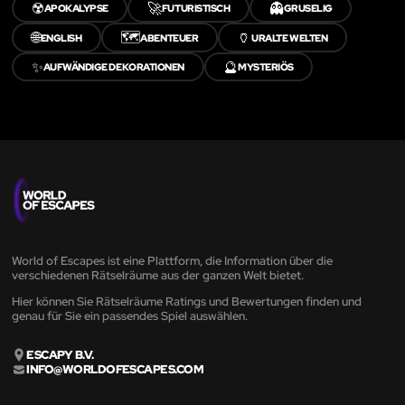
☢️
🚀
👻
APOKALYPSE
FUTURISTISCH
GRUSELIG
🌐
🗺️
🏺
ENGLISH
ABENTEUER
URALTE WELTEN
✨
🔮
AUFWÄNDIGE DEKORATIONEN
MYSTERIÖS
World of Escapes ist eine Plattform, die Information über die
verschiedenen Rätselräume aus der ganzen Welt bietet.
Hier können Sie Rätselräume Ratings und Bewertungen finden und
genau für Sie ein passendes Spiel auswählen.
ESCAPY B.V.
INFO@WORLDOFESCAPES.COM