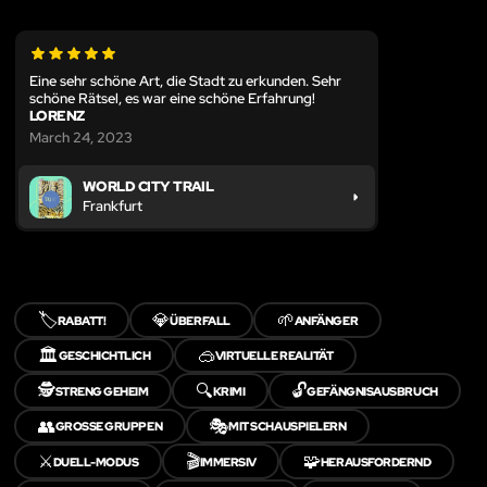
Eine sehr schöne Art, die Stadt zu erkunden. Sehr
schöne Rätsel, es war eine schöne Erfahrung!
LORENZ
March 24, 2023
WORLD CITY TRAIL
Frankfurt
🏷️
💎
🌱
RABATT!
ÜBERFALL
ANFÄNGER
🏛️
🥽
GESCHICHTLICH
VIRTUELLE REALITÄT
🕵️
🔍
🔓
STRENG GEHEIM
KRIMI
GEFÄNGNISAUSBRUCH
👥
🎭
GROSSE GRUPPEN
MIT SCHAUSPIELERN
⚔️
🎬
🧩
DUELL-MODUS
IMMERSIV
HERAUSFORDERND