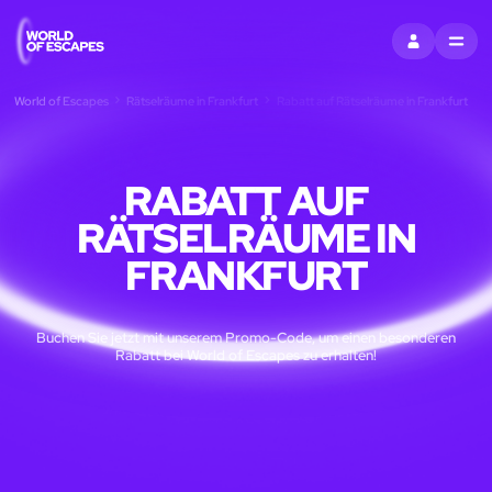
EINTRAGEN
MENU
World of Escapes
Rätselräume in Frankfurt
Rabatt auf Rätselräume in Frankfurt
RABATT AUF
RÄTSELRÄUME IN
FRANKFURT
Buchen Sie jetzt mit unserem Promo-Code, um einen besonderen
Rabatt bei World of Escapes zu erhalten!