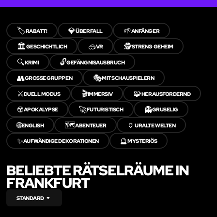
🏷️
💎
🌱
RABATT!
ÜBERFALL
ANFÄNGER
🏛️
🥽
🕵️
GESCHICHTLICH
VR
STRENG GEHEIM
🔍
🔓
KRIMI
GEFÄNGNISAUSBRUCH
👥
🎭
GROSSE GRUPPEN
MIT SCHAUSPIELERN
⚔️
🎬
🧩
DUELL MODUS
IMMERSIV
HERAUSFORDERND
☢️
🚀
👻
APOKALYPSE
FUTURISTISCH
GRUSELIG
🌐
🗺️
🏺
ENGLISH
ABENTEUER
URALTE WELTEN
✨
🔮
AUFWÄNDIGE DEKORATIONEN
MYSTERIÖS
BELIEBTE RÄTSELRÄUME IN
FRANKFURT
STANDARD