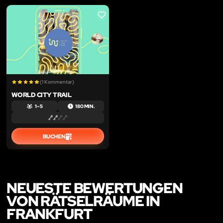
LIKE
(1 Kommentar)
WORLD CITY TRAIL
1 – 5
180 MIN.
BUCHEN
NEUESTE BEWERTUNGEN
VON RÄTSELRÄUME IN
FRANKFURT