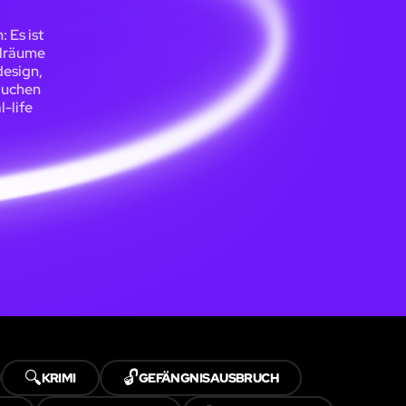
 Es ist
elräume
design,
auchen
l-life
🔍
🔓
KRIMI
GEFÄNGNISAUSBRUCH