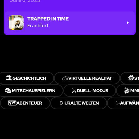
June 6, 2023
TRAPPED IN TIME
Frankfurt
🏛️
🥽
🕵️
GESCHICHTLICH
VIRTUELLE REALITÄT
S
🎭
⚔️
🎬
MIT SCHAUSPIELERN
DUELL-MODUS
IMM
🗺️
🏺
✨
ABENTEUER
URALTE WELTEN
AUFWÄN