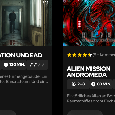
LIKE
TION UNDEAD
(5+ Kommen
120 MIN.
ALIEN MISSION
ANDROMEDA
senes Firmengebäude. Ein
tes Einsatzteam. Und ein
2 – 8
60 MIN.
dessen Name nur im
n erwähnt wird: ZENSIERT
Ein tödliches Alien an Bor
Raumschiffes droht Euch 
abzuschlachten.