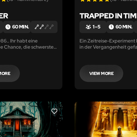
ER
TRAPPED IN TIM
60 MIN.
1 – 5
60 MIN.
986.. Ihr habt eine
Ein Zeitreise-Experiment 
ge Chance, die schwerste
in der Vergangenheit gef
astrophe in der
nehmen. Während die Uhr
 der Menschheit zu
läuft, schaffst du es die Z
.
umzukehren und zu fliehe
MORE
VIEW MORE
LIKE