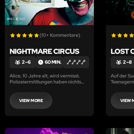
(10+ Kommentare)
NIGHTMARE CIRCUS
LOST C
2 – 6
60 MIN.
2 – 8
Alice, 10 Jahre alt, wird vermisst.
Auf der Su
Polizeiermittlungen haben nichts
Teenagern … Betrete
gebracht. Die Schwester von Alice
geheimnisv
ist hoffnungslos und hat ihre eigene
Nachforschung nachgestellt.
VIEW MORE
VIEW 