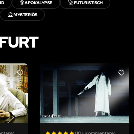
☢️
🚀
ND
APOKALYPSE
FUTURISTISCH
🔮
MYSTERIÖS
KFURT
LIKE
LIKE
ntare)
(10+ Kommentare)