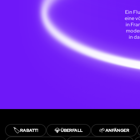
Ein Fl
eine v
in Fra
moder
in da
🏷️
💎
🌱
RABATT!
ÜBERFALL
ANFÄNGER