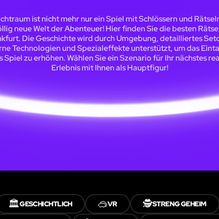
uchtraum ist nicht mehr nur ein Spiel mit Schlössern und Rätseln:
öllig neue Welt der Abenteuer! Hier finden Sie die besten Räts
nkfurt. Die Geschichte wird durch Umgebung, detailliertes Set
ne Technologien und Spezialeffekte unterstützt, um das Eint
s Spiel zu erhöhen. Wählen Sie ein Szenario für Ihr nächstes rea
Erlebnis mit Ihnen als Hauptfigur!
🏛️
🥽
🕵️
GESCHICHTLICH
VR
STRENG GEHEIM