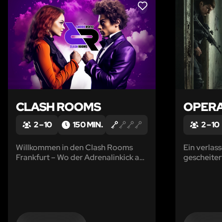
LIKE
CLASH ROOMS
OPERA
2 – 10
150 MIN.
2 – 10
Willkommen in den Clash Rooms
Ein verlas
Frankfurt – Wo der Adrenalinkick auf
gescheiter
Action trifft!
Konzern, 
Flüsterto