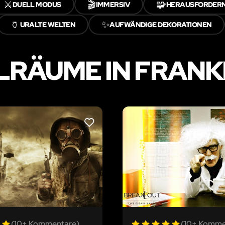
⚔️
🎬
🧩
DUELL MODUS
IMMERSIV
HERAUSFORDER
🏺
✨
URALTE WELTEN
AUFWÄNDIGE DEKORATIONEN
LRÄUME IN FRAN
LIKE
(10+ Kommentare)
(10+ Komme