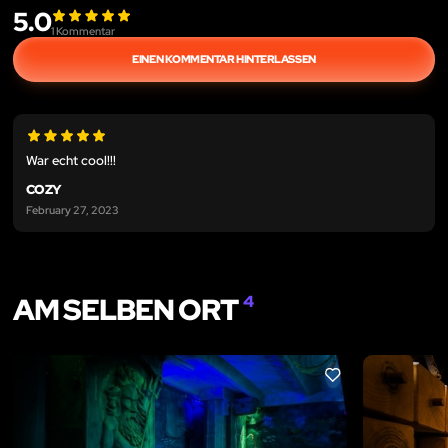
5.0
1
Kommentar
EINEN KOMMENTAR HINTERLASSEN
War echt cool!!!
COZY
February 27, 2023
AM SELBEN ORT
4
LIKE