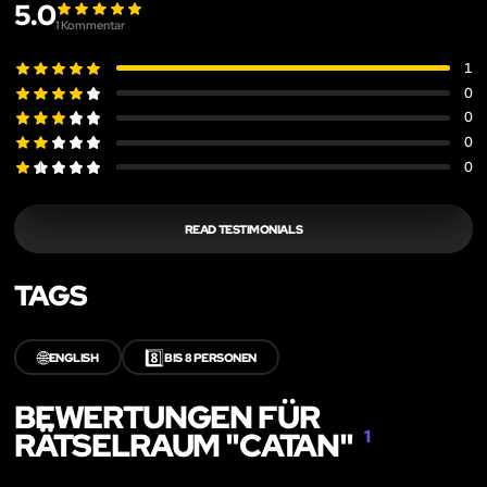
5.0
1
Kommentar
1
0
0
0
0
READ TESTIMONIALS
TAGS
🌐
8️⃣
ENGLISH
BIS 8 PERSONEN
BEWERTUNGEN FÜR
RÄTSELRAUM "CATAN"
1