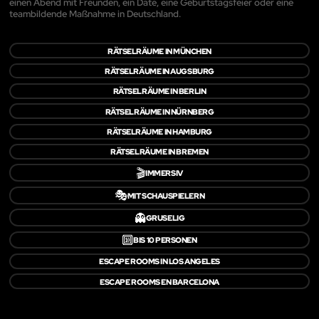
einen Abend mit Freunden, ein Date, eine Geburtstagsfeier oder eine
teambildende Maßnahme in Deutschland.
RÄTSELRÄUME IN MÜNCHEN
RÄTSELRÄUME IN AUGSBURG
RÄTSELRÄUME IN BERLIN
RÄTSELRÄUME IN NÜRNBERG
RÄTSELRÄUME IN HAMBURG
RÄTSELRÄUME IN BREMEN
🎬
IMMERSIV
🎭
MIT SCHAUSPIELERN
👻
GRUSELIG
🔟
BIS 10 PERSONEN
ESCAPE ROOMS IN LOS ANGELES
ESCAPE ROOMS EN BARCELONA