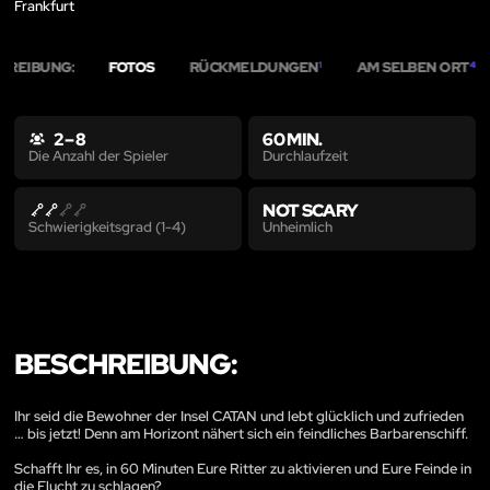
Frankfurt
HREIBUNG:
FOTOS
RÜCKMELDUNGEN
AM SELBEN ORT
1
4
2 – 8
60 MIN.
Durchlaufzeit
Die Anzahl der Spieler
NOT SCARY
Unheimlich
Schwierigkeitsgrad (1-4)
BESCHREIBUNG:
Ihr seid die Bewohner der Insel CATAN und lebt glücklich und zufrieden
… bis jetzt! Denn am Horizont nähert sich ein feindliches Barbarenschiff.
Schafft Ihr es, in 60 Minuten Eure Ritter zu aktivieren und Eure Feinde in
die Flucht zu schlagen?