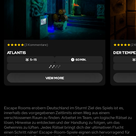
(3 Kommentare)
(2 
ATLANTIS
DER TEMPE
5 – 15
60 MIN.
VIEW MORE
Escape Rooms erobern Deutschland im Sturm! Ziel des Spiels ist es,
innerhalb des vorgegebenen Zeitlimits einen Weg aus einem
verschlossenen Raum zu finden. Arbeitet im Team, um logische Rätsel zu
lösen, Hinweise zu entdecken und der Handlung zu folgen, um das
Geheimnis zu lüften. Jedes Rätsel bringt dich der ultimativen Flucht
einen Schritt näher! Escape-Room-Spiele eignen sich hervorragend für