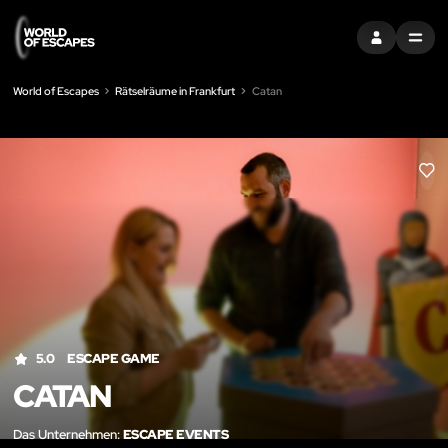
EINTRAGEN
MENU
World of Escapes
Rätselräume in Frankfurt
Catan
LIK
5.0
ESCAPE GAME
CATAN
Das Unternehmen:
ESCAPE EVENTS