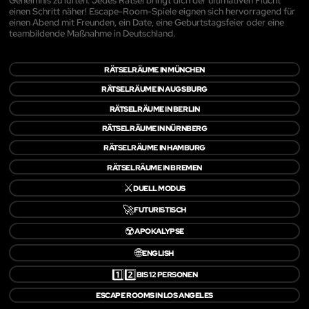
Geheimnis zu lüften. Jedes Rätsel bringt dich der ultimativen Flucht
einen Schritt näher! Escape-Room-Spiele eignen sich hervorragend für
einen Abend mit Freunden, ein Date, eine Geburtstagsfeier oder eine
teambildende Maßnahme in Deutschland.
RÄTSELRÄUME IN MÜNCHEN
RÄTSELRÄUME IN AUGSBURG
RÄTSELRÄUME IN BERLIN
RÄTSELRÄUME IN NÜRNBERG
RÄTSELRÄUME IN HAMBURG
RÄTSELRÄUME IN BREMEN
⚔️
DUELL MODUS
🚀
FUTURISTISCH
☢️
APOKALYPSE
🌐
ENGLISH
1️⃣2️⃣
BIS 12 PERSONEN
ESCAPE ROOMS IN LOS ANGELES