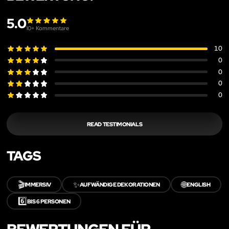
5.0
10
+ Kommentare
10
0
0
0
0
READ TESTIMONIALS
TAGS
🎬
✨
🌐
IMMERSIV
AUFWÄNDIGE DEKORATIONEN
ENGLISH
6️⃣
BIS 6 PERSONEN