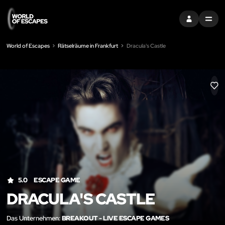
EINTRAGEN
MENU
World of Escapes
Rätselräume in Frankfurt
Dracula's Castle
LIK
5.0
ESCAPE GAME
DRACULA'S CASTLE
Das Unternehmen:
BREAKOUT - LIVE ESCAPE GAMES