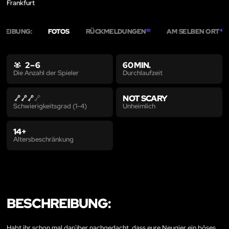
Frankfurt
REIBUNG:
FOTOS
RÜCKMELDUNGEN
AM SELBEN ORT
10
4
2 – 6
60 MIN.
Durchlaufzeit
Die Anzahl der Spieler
NOT SCARY
Unheimlich
Schwierigkeitsgrad (1-4)
14+
Altersbeschränkung
BESCHREIBUNG:
Habt ihr schon mal darüber nachgedacht, dass eure Neugier ein böses