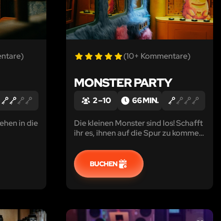
ntare)
(10+ Kommentare)
MONSTER PARTY
2 – 10
66 MIN.
ehen in die
Die kleinen Monster sind los! Schafft
ihr es, ihnen auf die Spur zu kommen
ftragt
und sie zurück zu ihren Eltern zu
dem Chaos?
bringen?
BUCHEN