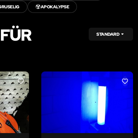
☢️
GRUSELIG
APOKALYPSE
 FÜR
STANDARD
LIKE
LIKE