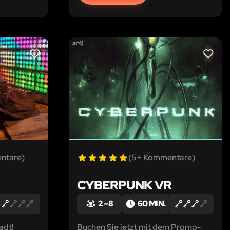
LIKE
LIKE
ntare)
(5+ Kommentare)
CYBERPUNK VR
2 – 8
60 MIN.
adt!
Buchen Sie jetzt mit dem Promo-