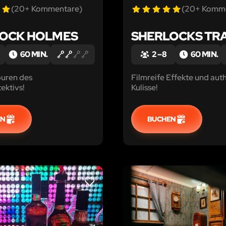
(20+ Kommentare)
(20+ Komm
OCK HOLMES
SHERLOCKS TR
60 MIN.
2 – 8
60 MIN.
puren des
Filmreife Effekte und aut
ektivs!
Kulisse!
EN
BUCHEN
LIKE