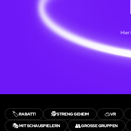
Hier
🏷️
🕵️
🥽
RABATT!
STRENG GEHEIM
VR
🎭
👥
MIT SCHAUSPIELERN
GROSSE GRUPPEN