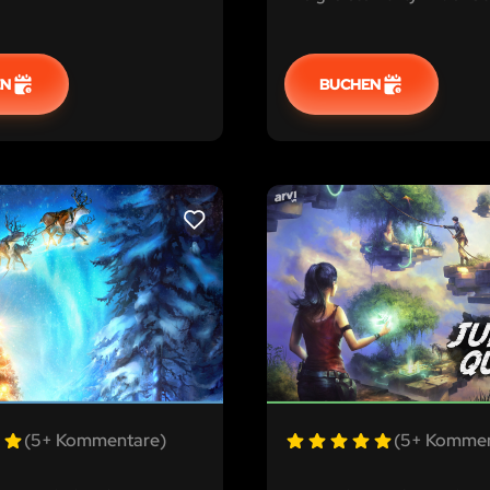
von draußen habt.
EN
BUCHEN
LIKE
(5+ Kommentare)
(5+ Kommen