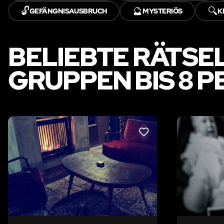
🔓
🔮
🔍
GEFÄNGNISAUSBRUCH
MYSTERIÖS
K
BELIEBTE RÄTSE
GRUPPEN BIS 8 
LIKE