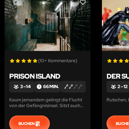
LIKE
(10+ Kommentare)
PRISON ISLAND
DER S
3 – 14
66 MIN.
2 – 12
Kaum jemandem gelingt die Flucht
Rutschen, 
von der Gefängnisinsel. Sitzt auch
ihr für immer fest?
BUCHEN
BUCH