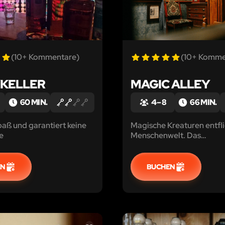
(10+ Kommentare)
(10+ Komme
KELLER
MAGIC ALLEY
60 MIN.
4 – 8
66 MIN.
paß und garantiert keine
Magische Kreaturen entfli
e
Menschenwelt. Das
Zaubereiministerium beau
euch: Wer steckt hinter 
EN
BUCHEN