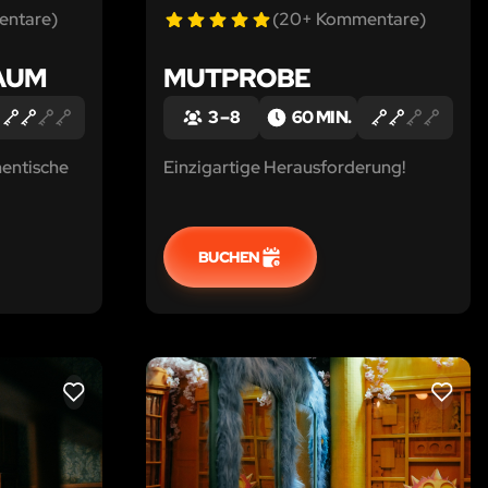
entare)
(20+ Kommentare)
AUM
MUTPROBE
3 – 8
60 MIN.
hentische
Einzigartige Herausforderung!
BUCHEN
LIKE
LIKE