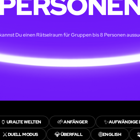
PERSONE
 kannst Du einen Rätselraum für Gruppen bis 8 Personen aussu
🏺
🌱
✨
URALTE WELTEN
ANFÄNGER
AUFWÄNDIGE 
⚔️
💎
🌐
DUELL MODUS
ÜBERFALL
ENGLISH