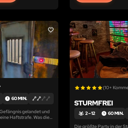
LIKE
T
(10+ Komme
60 MIN.
STURMFREI
m Gefängnis gelandet und
2 – 12
60 MIN.
 eine Haftstrafe. Was die
r nicht wissen ist, dass
Die größte Party in der St