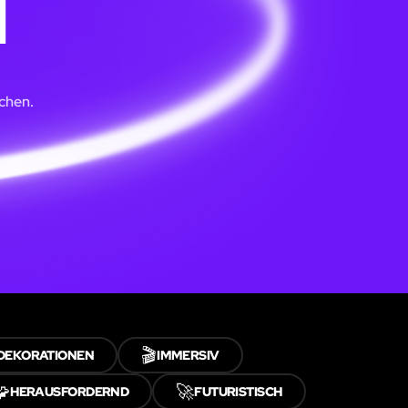
N
chen.
🎬
DEKORATIONEN
IMMERSIV
🧩
🚀
HERAUSFORDERND
FUTURISTISCH