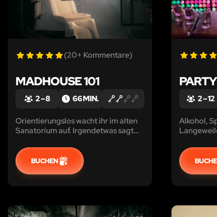
(20+ Kommentare)
MADHOUSE 101
PARTY
2 – 8
66 MIN.
2 – 12
Orientierungslos wacht ihr im alten
Alkohol, S
Sanatorium auf. Irgendetwas sagt
Langeweil
euch, dass ihr hier nicht allein seid ...
BUCHEN
BUCH