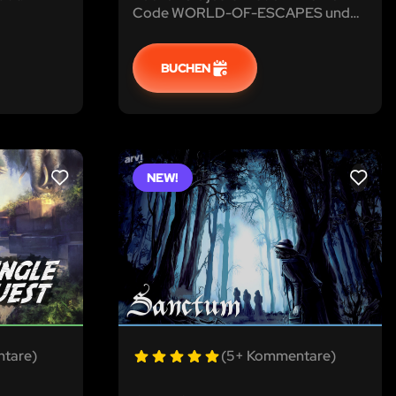
Code WORLD-OF-ESCAPES und
erhalten Sie einen Rabatt von 5%!
Irgendwann zu Beginn des 22.
Jahrhunderts: Aufgrund des
BUCHEN
rasanten technologischen
Fortschritts, befindet sich die
Gesellschaft im Untergang...
NEW!
LIKE
LIKE
tare)
(5+ Kommentare)