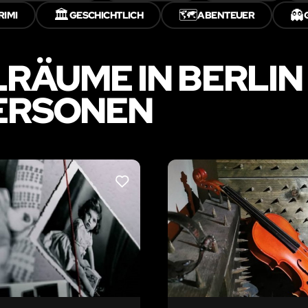
🏛️
🗺️
👻
RIMI
GESCHICHTLICH
ABENTEUER
LRÄUME IN BERLIN
PERSONEN
LIKE