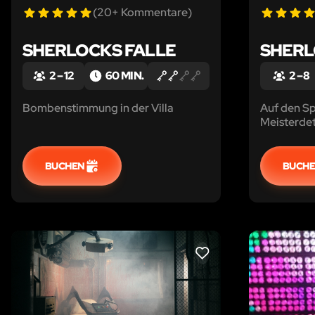
(20+ Kommentare)
SHERLOCKS FALLE
SHERL
2 – 12
60 MIN.
2 – 8
Bombenstimmung in der Villa
Auf den S
Meisterdet
BUCHEN
BUCH
LIKE