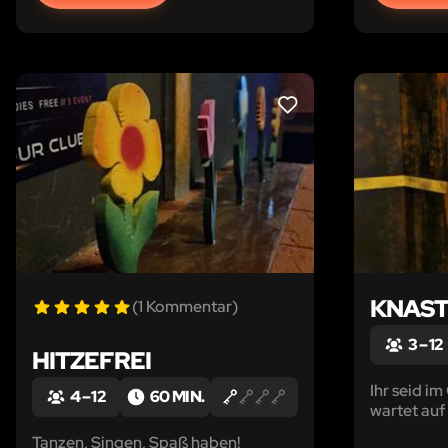
LIKE
KNAS
(1 Kommentar)
3 – 12
HITZEFREI
Ihr seid i
4 – 12
60 MIN.
wartet auf
Wächter abe
Tanzen, Singen, Spaß haben!