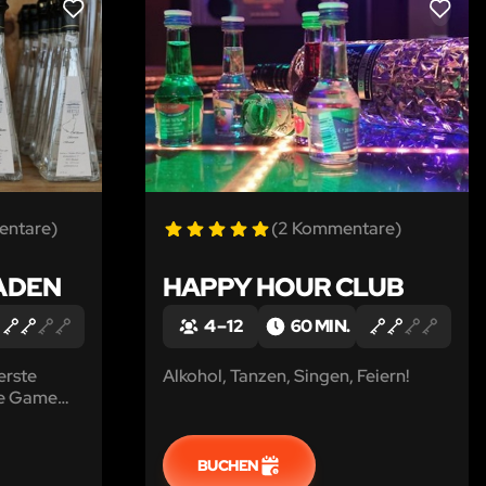
LIKE
LIKE
entare)
(2 Kommentare)
ADEN
HAPPY HOUR CLUB
4 – 12
60 MIN.
erste
Alkohol, Tanzen, Singen, Feiern!
pe Game
ken nicht
ern sogar
BUCHEN