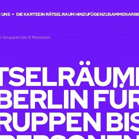
 UNS
DIE KARTE
EIN RÄTSELRAUM HINZUFÜGEN
ZUSAMMENARBE
für Gruppen bis 8 Personen
TSELRÄUME
BERLIN FÜ
RUPPEN BIS