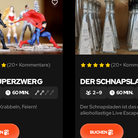
LIKE
(20+ Kommentare)
(20+ Komm
UPERZWERG
DER SCHNAPSL
60 MIN.
2 – 9
60 MIN.
Krabbeln, Feiern!
Der Schnapsladen ist das 
alkohollastige Live Esca
Theater, bei welchem trin
nur explizit erlaubt, sond
wichtiger Bestandteil ist.
EN
BUCHEN