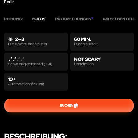
Berlin
CHREIBUNG:
FOTOS
RÜCKMELDUNGEN
AM SELBEN ORT
5
13
2 – 8
60 MIN.
Durchlaufzeit
Die Anzahl der Spieler
NOT SCARY
Unheimlich
Schwierigkeitsgrad (1-4)
10+
Altersbeschränkung
BUCHEN
BESCHREIBUNG: