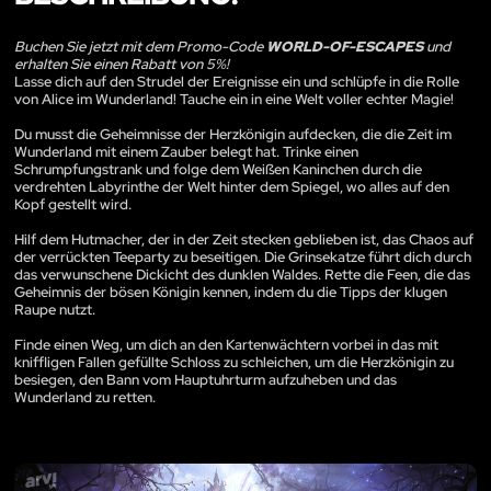
Buchen Sie jetzt mit dem Promo-Code
WORLD-OF-ESCAPES
und
erhalten Sie einen Rabatt von 5%!
Lasse dich auf den Strudel der Ereignisse ein und schlüpfe in die Rolle
von Alice im Wunderland! Tauche ein in eine Welt voller echter Magie!
Du musst die Geheimnisse der Herzkönigin aufdecken, die die Zeit im
Wunderland mit einem Zauber belegt hat. Trinke einen
Schrumpfungstrank und folge dem Weißen Kaninchen durch die
verdrehten Labyrinthe der Welt hinter dem Spiegel, wo alles auf den
Kopf gestellt wird.
Hilf dem Hutmacher, der in der Zeit stecken geblieben ist, das Chaos auf
der verrückten Teeparty zu beseitigen. Die Grinsekatze führt dich durch
das verwunschene Dickicht des dunklen Waldes. Rette die Feen, die das
Geheimnis der bösen Königin kennen, indem du die Tipps der klugen
Raupe nutzt.
Finde einen Weg, um dich an den Kartenwächtern vorbei in das mit
kniffligen Fallen gefüllte Schloss zu schleichen, um die Herzkönigin zu
besiegen, den Bann vom Hauptuhrturm aufzuheben und das
Wunderland zu retten.