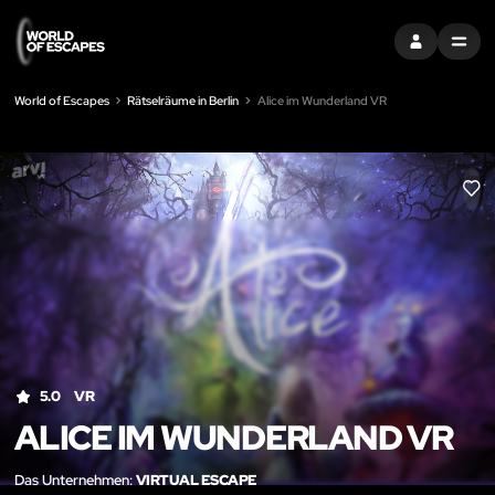
EINTRAGEN
MENU
World of Escapes
Rätselräume in Berlin
Alice im Wunderland VR
LIK
5.0
VR
ALICE IM WUNDERLAND VR
Das Unternehmen:
VIRTUAL ESCAPE