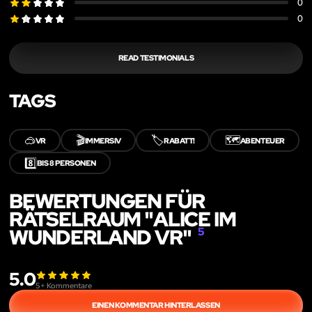
0
0
READ TESTIMONIALS
TAGS
🥽
🎬
🏷️
🗺️
VR
IMMERSIV
RABATT!
ABENTEUER
8️⃣
BIS 8 PERSONEN
BEWERTUNGEN FÜR
RÄTSELRAUM "ALICE IM
WUNDERLAND VR"
5
5.0
5
+ Kommentare
EINEN KOMMENTAR HINTERLASSEN