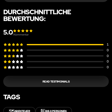
DURCHSCHNITTLICHE
BEWERTUNG:
5.0
1
Kommentar
1
0
0
0
0
READ TESTIMONIALS
TAGS
🗺️
8️⃣
ABENTEUER
BIS 8 PERSONEN