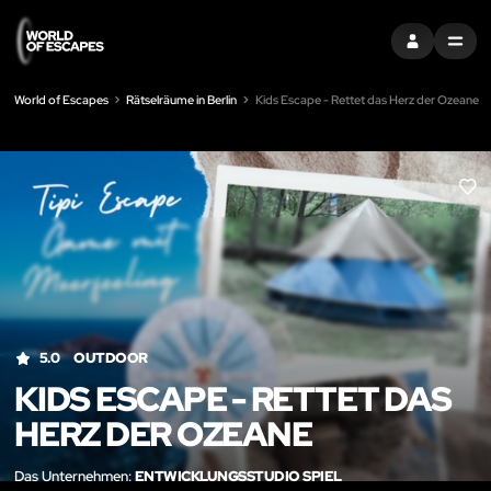
EINTRAGEN
MENU
World of Escapes
Rätselräume in Berlin
Kids Escape - Rettet das Herz der Ozeane
LIK
5.0
OUTDOOR
KIDS ESCAPE - RETTET DAS
HERZ DER OZEANE
Das Unternehmen:
ENTWICKLUNGSSTUDIO SPIEL