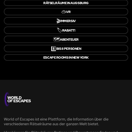
RÄTSELRÄUME IN AUGSBURG
🥽
VR
🎬
IMMERSIV
🏷️
RABATT!
🗺️
ABENTEUER
8️⃣
BIS 8 PERSONEN
ESCAPE ROOMS IN NEW YORK
World of Escapes ist eine Plattform, die Information über die
verschiedenen Rätselräume aus der ganzen Welt bietet.