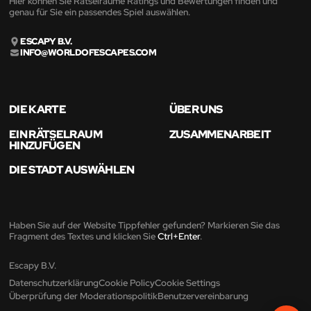
Hier können Sie Rätselräume Ratings und Bewertungen finden und
genau für Sie ein passendes Spiel auswählen.
ESCAPY B.V.
INFO@WORLDOFESCAPES.COM
DIE KARTE
ÜBER UNS
EIN RÄTSELRAUM
ZUSAMMENARBEIT
HINZUFÜGEN
DIE STADT AUSWÄHLEN
Haben Sie auf der Website Tippfehler gefunden? Markieren Sie das
Fragment des Textes und klicken Sie
Ctrl+Enter
.
Escapy B.V.
Datenschutzerklärung
Cookie Policy
Cookie Settings
Überprüfung der Moderationspolitik
Benutzervereinbarung