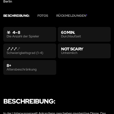
Berlin
BESCHREIBUNG:
FOTOS
RÜCKMELDUNGEN
1
4 – 8
60 MIN.
Durchlaufzeit
Die Anzahl der Spieler
NOT SCARY
Unheimlich
Schwierigkeitsgrad (1-4)
8+
Altersbeschränkung
BESCHREIBUNG:
In der Unterwasserwelt Ankardiens geschehen mysteriöse Dinge. Das