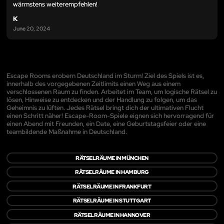
wärmstens weiterempfehlen!
K
June 20, 2024
Escape Rooms erobern Deutschland im Sturm! Ziel des Spiels ist es,
innerhalb des vorgegebenen Zeitlimits einen Weg aus einem
verschlossenen Raum zu finden. Arbeitet im Team, um logische Rätsel zu
lösen, Hinweise zu entdecken und der Handlung zu folgen, um das
Geheimnis zu lüften. Jedes Rätsel bringt dich der ultimativen Flucht
einen Schritt näher! Escape-Room-Spiele eignen sich hervorragend für
einen Abend mit Freunden, ein Date, eine Geburtstagsfeier oder eine
teambildende Maßnahme in Deutschland.
RÄTSELRÄUME IN MÜNCHEN
RÄTSELRÄUME IN HAMBURG
RÄTSELRÄUME IN FRANKFURT
RÄTSELRÄUME IN STUTTGART
RÄTSELRÄUME IN HANNOVER