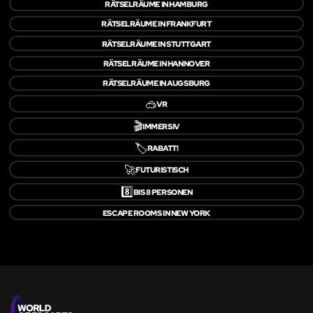
RÄTSELRÄUME IN HAMBURG
RÄTSELRÄUME IN FRANKFURT
RÄTSELRÄUME IN STUTTGART
RÄTSELRÄUME IN HANNOVER
RÄTSELRÄUME IN AUGSBURG
🥽
VR
🎬
IMMERSIV
🏷️
RABATT!
🚀
FUTURISTISCH
8️⃣
BIS 8 PERSONEN
ESCAPE ROOMS IN NEW YORK