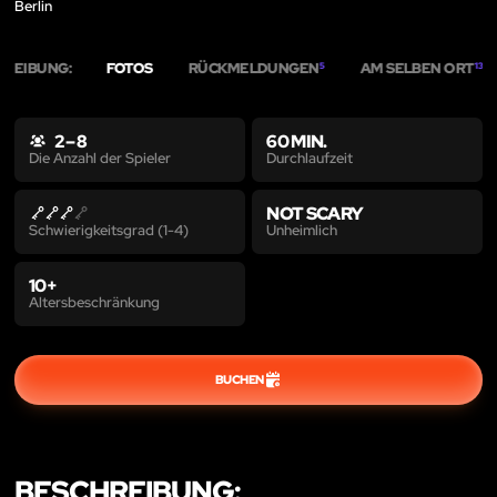
Berlin
HREIBUNG:
FOTOS
RÜCKMELDUNGEN
AM SELBEN ORT
5
13
2 – 8
60 MIN.
Durchlaufzeit
Die Anzahl der Spieler
NOT SCARY
Unheimlich
Schwierigkeitsgrad (1-4)
10+
Altersbeschränkung
BUCHEN
BESCHREIBUNG: