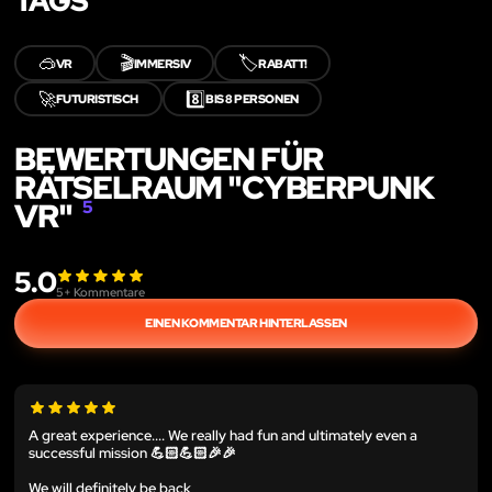
TAGS
🥽
🎬
🏷️
VR
IMMERSIV
RABATT!
🚀
8️⃣
FUTURISTISCH
BIS 8 PERSONEN
BEWERTUNGEN FÜR
RÄTSELRAUM "CYBERPUNK
VR"
5
5.0
5
+ Kommentare
EINEN KOMMENTAR HINTERLASSEN
A great experience.... We really had fun and ultimately even a
successful mission 💪🏻💪🏻🎉🎉
We will definitely be back