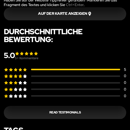
Haben Sie auf der Website Tippfehler gefunden? Markieren Sie das
Fragment des Textes und klicken Sie
Ctrl+Enter
.
AUF DER KARTE ANZEIGEN
DURCHSCHNITTLICHE
BEWERTUNG:
5.0
5
+ Kommentare
5
0
0
0
0
READ TESTIMONIALS