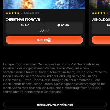
(5+ Kommentare)
(5+
CHRISTMAS STORY VR
JUNGLE QU
2 – 8
60 MIN.
BUCHEN
Escape Rooms erobern Deutschland im Sturm! Ziel des Spiels ist es,
innerhalb des vorgegebenen Zeitlimits einen Weg aus einem
verschlossenen Raum zu finden. Arbeitet im Team, um logische Rätsel zu
lösen, Hinweise zu entdecken und der Handlung zu folgen, um das
Geheimnis zu lüften. Jedes Rätsel bringt dich der ultimativen Flucht
einen Schritt näher! Escape-Room-Spiele eignen sich hervorragend für
einen Abend mit Freunden, ein Date, eine Geburtstagsfeier oder eine
teambildende Maßnahme in Deutschland.
RÄTSELRÄUME IN MÜNCHEN