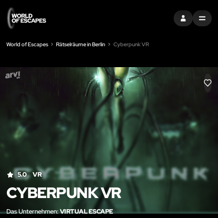
EINTRAGEN
MENU
World of Escapes
Rätselräume in Berlin
Cyberpunk VR
LIK
5.0
VR
CYBERPUNK VR
Das Unternehmen:
VIRTUAL ESCAPE