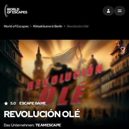
EINTRAGEN
MENU
World of Escapes
Rätselräume in Berlin
Revolución Olé
LIK
5.0
ESCAPE GAME
REVOLUCIÓN OLÉ
Das Unternehmen:
TEAMESCAPE