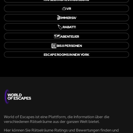
🥽
VR
🎬
IMMERSIV
🏷️
RABATT!
🗺️
ABENTEUER
8️⃣
BIS 8 PERSONEN
ESCAPE ROOMS IN NEW YORK
World of Escapes ist eine Plattform, die Information über die
verschiedenen Rätselräume aus der ganzen Welt bietet.
Hier können Sie Rätselräume Ratings und Bewertungen finden und