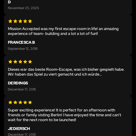
D
November 25, 2025
Mission Accepted was my first escape room in life! an amazing
experience of team- building and a lot a lot of fun!!
FRANCESCA B
September 12, 2019
Dieses war das beste Room-Escape, was ich bisher gespielt habe.
Wir haben das Spiel zu viert gemacht und ich würde...
DERDINGS
December 17, 2015
Super exciting experience! It is perfect for an afternoon with
friends or family visting Berlin! I have enjoyed the time and can't
wait for the next room to be launched!
JEDIERSCH
December 17, 2015