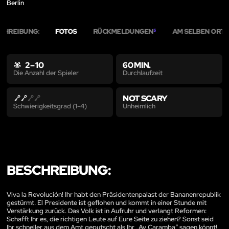
Berlin
CHREIBUNG:
FOTOS
RÜCKMELDUNGEN
AM SELBEN ORT
5
5
2 – 10
60 MIN.
Durchlaufzeit
Die Anzahl der Spieler
NOT SCARY
Unheimlich
Schwierigkeitsgrad (1-4)
BESCHREIBUNG:
Viva la Revolución! Ihr habt den Präsidentenpalast der Bananenrepublik
gestürmt. El Presidente ist geflohen und kommt in einer Stunde mit
Verstärkung zurück. Das Volk ist in Aufruhr und verlangt Reformen:
Schafft Ihr es, die richtigen Leute auf Eure Seite zu ziehen? Sonst seid
Ihr schneller aus dem Amt geputscht als Ihr „Ay Caramba“ sagen könnt!