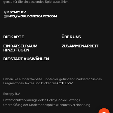
genau für Sie ein passendes Spiel auswählen.
ESCAPY B.V.
INFO@WORLDOFESCAPES.COM
DIE KARTE
ÜBER UNS
EIN RÄTSELRAUM
ZUSAMMENARBEIT
HINZUFÜGEN
DIE STADT AUSWÄHLEN
Haben Sie auf der Website Tippfehler gefunden? Markieren Sie das
Fragment des Textes und klicken Sie
Ctrl+Enter
.
Escapy B.V.
Datenschutzerklärung
Cookie Policy
Cookie Settings
Überprüfung der Moderationspolitik
Benutzervereinbarung