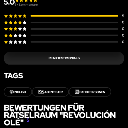
5.0
5
+ Kommentare
5
0
0
0
0
READ TESTIMONIALS
TAGS
🌐
🗺️
🔟
ENGLISH
ABENTEUER
BIS 10 PERSONEN
BEWERTUNGEN FÜR
RÄTSELRAUM "REVOLUCIÓN
OLÉ"
5