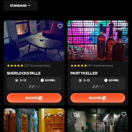
STANDARD
LIKE
LIKE
(20+ Kommentare)
(10+ Kommentare)
SHERLOCKS FALLE
PARTYKELLER
2 – 12
60 MIN.
2 – 12
60 MIN.
BUCHEN
BUCHEN
LIKE
LIKE