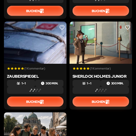
BUCHEN
BUCHEN
LIKE
LIKE
(1 Kommentar)
(1 Kommentar)
ZAUBERSPIEGEL
SHERLOCK HOLMES JUNIOR
1 – 1
300 MIN.
1 – 1
300 MIN.
BUCHEN
BUCHEN
LIKE