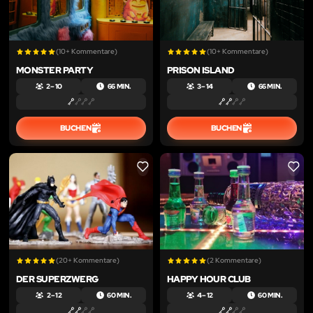
(10+ Kommentare)
(10+ Kommentare)
MONSTER PARTY
PRISON ISLAND
2 – 10
66 MIN.
3 – 14
66 MIN.
BUCHEN
BUCHEN
LIKE
LIKE
(20+ Kommentare)
(2 Kommentare)
DER SUPERZWERG
HAPPY HOUR CLUB
2 – 12
60 MIN.
4 – 12
60 MIN.