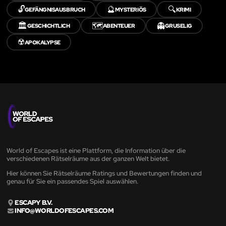
🔓
🔮
🔍
GEFÄNGNISAUSBRUCH
MYSTERIÖS
KRIMI
🏛️
🗺️
👻
GESCHICHTLICH
ABENTEUER
GRUSELIG
☢️
APOKALYPSE
World of Escapes ist eine Plattform, die Information über die
verschiedenen Rätselräume aus der ganzen Welt bietet.
Hier können Sie Rätselräume Ratings und Bewertungen finden und
genau für Sie ein passendes Spiel auswählen.
ESCAPY B.V.
INFO@WORLDOFESCAPES.COM