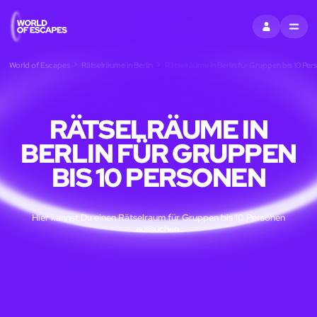
EINTRAGEN
MENU
World of Escapes
Rätselräume in Berlin
Rätselräume in Berlin für Gruppen bis 10 Pe
RÄTSELRÄUME IN
BERLIN FÜR GRUPPEN
BIS 10 PERSONEN
Hier kannst Du einen Rätselraum für Gruppen bis 10 Personen
aussuchen.