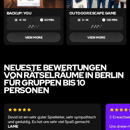
BACKUP: YOU
OUTDOOR ESCAPE GAME
4 – 10
60 MIN.
3 – 14
120 MIN.
VIEW MORE
VIEW MORE
NEUESTE BEWERTUNGEN
VON RÄTSELRÄUME IN BERLIN
FÜR GRUPPEN BIS 10
PERSONEN
David ist ein sehr guter Spielleiter, sehr sympathisch
2 Erwachsen
und geduldig. Es hat uns sehr viel Spaß gemacht
LAME
Uns dreien h