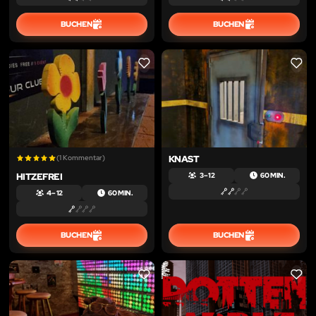
BUCHEN
BUCHEN
LIKE
LIKE
(1 Kommentar)
KNAST
HITZEFREI
3 – 12
60 MIN.
4 – 12
60 MIN.
BUCHEN
BUCHEN
LIKE
LIKE