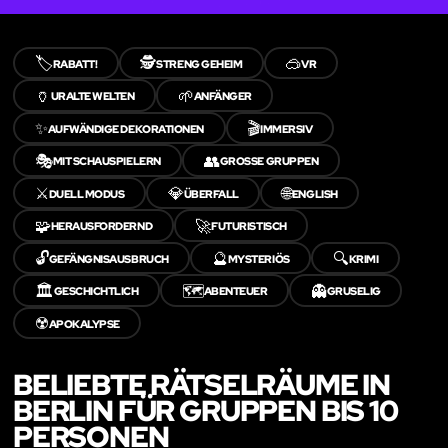
🏷️
🕵️
🥽
RABATT!
STRENG GEHEIM
VR
🏺
🌱
URALTE WELTEN
ANFÄNGER
✨
🎬
AUFWÄNDIGE DEKORATIONEN
IMMERSIV
🎭
👥
MIT SCHAUSPIELERN
GROSSE GRUPPEN
⚔️
💎
🌐
DUELL MODUS
ÜBERFALL
ENGLISH
🧩
🚀
HERAUSFORDERND
FUTURISTISCH
🔓
🔮
🔍
GEFÄNGNISAUSBRUCH
MYSTERIÖS
KRIMI
🏛️
🗺️
👻
GESCHICHTLICH
ABENTEUER
GRUSELIG
☢️
APOKALYPSE
BELIEBTE RÄTSELRÄUME IN
BERLIN FÜR GRUPPEN BIS 10
PERSONEN