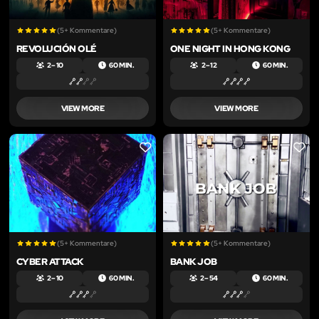
(5+ Kommentare)
(5+ Kommentare)
REVOLUCIÓN OLÉ
ONE NIGHT IN HONG KONG
2 – 10
60 MIN.
2 – 12
60 MIN.
VIEW MORE
VIEW MORE
LIKE
LIKE
(5+ Kommentare)
(5+ Kommentare)
CYBER ATTACK
BANK JOB
2 – 10
60 MIN.
2 – 54
60 MIN.