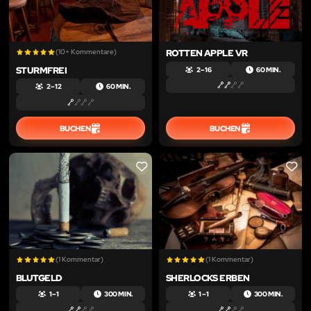
(10+ Kommentare)
ROTTEN APPLE VR
STURMFREI
2 – 16
60 MIN.
2 – 12
60 MIN.
BUCHEN
BUCHEN
LIKE
LIKE
(1 Kommentar)
(1 Kommentar)
BLUTGELD
SHERLOCKS ERBEN
1 – 1
300 MIN.
1 – 1
300 MIN.