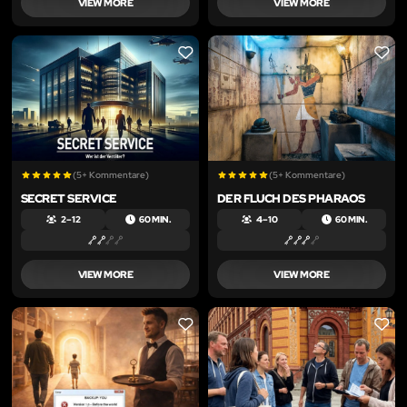
VIEW MORE
VIEW MORE
LIKE
LIKE
(5+ Kommentare)
(5+ Kommentare)
SECRET SERVICE
DER FLUCH DES PHARAOS
2 – 12
60 MIN.
4 – 10
60 MIN.
VIEW MORE
VIEW MORE
LIKE
LIKE