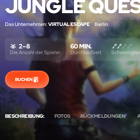
JUNGLE QUES
Das Unternehmen:
VIRTUAL ESCAPE
Berlin
2 – 8
60 MIN.
Die Anzahl der Spieler
Durchlaufzeit
Schwierigkei
BUCHEN
BESCHREIBUNG:
FOTOS
RÜCKMELDUNGEN
5