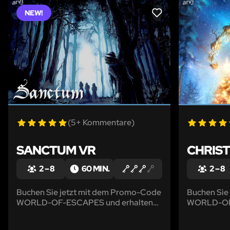
NEW!
LIKE
(5+ Kommentare)
SANCTUM VR
CHRIS
2 – 8
60 MIN.
2 – 8
Buchen Sie jetzt mit dem Promo-Code
Buchen Sie
WORLD-OF-ESCAPES und erhalten
WORLD-OF-
Sie einen Rabatt von 5%! Es gibt dunkle
Sie einen R
Orte auf der Welt, von denen ihr euch
Weihnachts