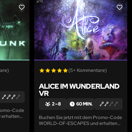
LIKE
LIKE
are)
(5+ Kommentare)
ALICE IM WUNDERLAND
VR
2 – 8
60 MIN.
 Promo-Code
erhalten
Buchen Sie jetzt mit dem Promo-Code
rgendwann
WORLD-OF-ESCAPES und erhalten
erts:
Sie einen Rabatt von 5%! Lasse dich