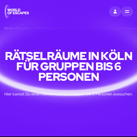
EINTRAGEN
MENU
World of Escapes
Rätselräume in Köln
Rätselräume in Köln für Gruppen bis 6 Person
RÄTSELRÄUME IN KÖLN
FÜR GRUPPEN BIS 6
PERSONEN
Hier kannst Du einen Rätselraum für Gruppen bis 6 Personen aussuchen.