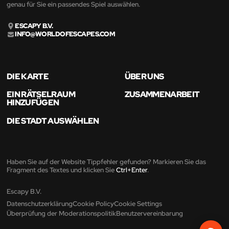
genau für Sie ein passendes Spiel auswählen.
ESCAPY B.V.
INFO@WORLDOFESCAPES.COM
DIE KARTE
ÜBER UNS
EIN RÄTSELRAUM
ZUSAMMENARBEIT
HINZUFÜGEN
DIE STADT AUSWÄHLEN
Haben Sie auf der Website Tippfehler gefunden? Markieren Sie das
Fragment des Textes und klicken Sie
Ctrl+Enter
.
Escapy B.V.
Datenschutzerklärung
Cookie Policy
Cookie Settings
Überprüfung der Moderationspolitik
Benutzervereinbarung