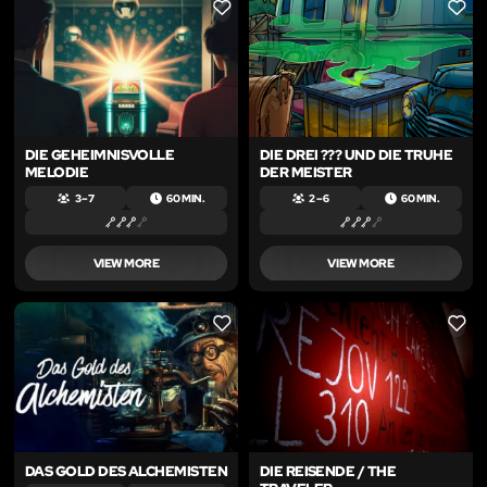
LIKE
LIKE
DIE GEHEIMNISVOLLE
DIE DREI ??? UND DIE TRUHE
MELODIE
DER MEISTER
3 – 7
60 MIN.
2 – 6
60 MIN.
VIEW MORE
VIEW MORE
LIKE
LIKE
DAS GOLD DES ALCHEMISTEN
DIE REISENDE / THE