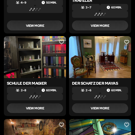
TRAVELER
4 – 9
50 MIN.
3 – 7
60 MIN.
VIEW MORE
VIEW MORE
LIKE
LIKE
SCHULE DER MAGIER
DER SCHATZ DER MAYAS
2 – 8
60 MIN.
2 – 6
60 MIN.
VIEW MORE
VIEW MORE
LIKE
LIKE