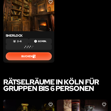
LIKE
SHERLOCK
2 – 6
60 MIN.
BUCHEN
RÄTSELRÄUME IN KÖLN FÜR
GRUPPEN BIS 6 PERSONEN
LIKE
LIKE