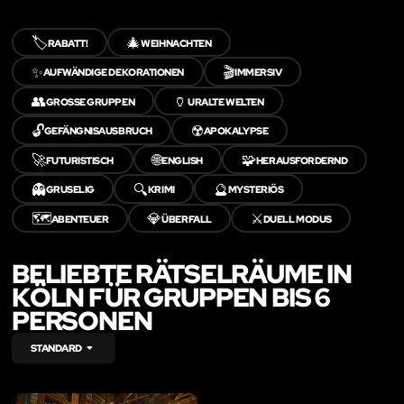
🏷️
🎄
RABATT!
WEIHNACHTEN
✨
🎬
AUFWÄNDIGE DEKORATIONEN
IMMERSIV
👥
🏺
GROSSE GRUPPEN
URALTE WELTEN
🔓
☢️
GEFÄNGNISAUSBRUCH
APOKALYPSE
🚀
🌐
🧩
FUTURISTISCH
ENGLISH
HERAUSFORDERND
👻
🔍
🔮
GRUSELIG
KRIMI
MYSTERIÖS
🗺️
💎
⚔️
ABENTEUER
ÜBERFALL
DUELL MODUS
BELIEBTE RÄTSELRÄUME IN
KÖLN FÜR GRUPPEN BIS 6
PERSONEN
STANDARD