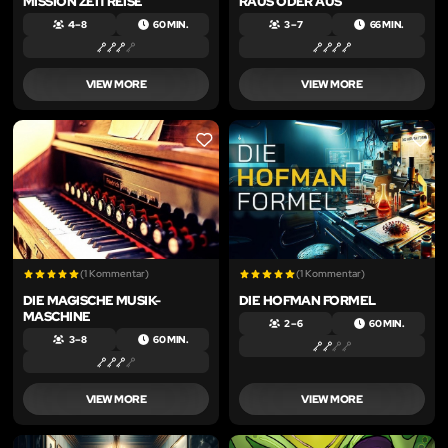
MISSION ZEITREISE
RAUS ODER AUS
4 – 8
60 MIN.
3 – 7
66 MIN.
VIEW MORE
VIEW MORE
LIKE
LIKE
(1 Kommentar)
(1 Kommentar)
DIE MAGISCHE MUSIK-
DIE HOFMAN FORMEL
MASCHINE
2 – 6
60 MIN.
3 – 8
60 MIN.
VIEW MORE
VIEW MORE