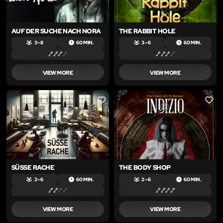
AUF DER SUCHE NACH NORA
THE RABBIT HOLE
3 – 8
60 MIN.
3 – 6
60 MIN.
VIEW MORE
VIEW MORE
LIKE
LIKE
SÜSSE RACHE
THE BODY SHOP
2 – 6
60 MIN.
2 – 6
60 MIN.
VIEW MORE
VIEW MORE