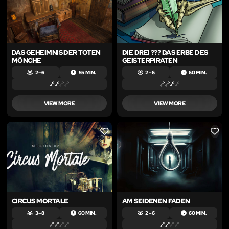
DAS GEHEIMNIS DER TOTEN
DIE DREI ??? DAS ERBE DES
MÖNCHE
GEISTERPIRATEN
2 – 6
55 MIN.
2 – 6
60 MIN.
VIEW MORE
VIEW MORE
LIKE
LIKE
CIRCUS MORTALE
AM SEIDENEN FADEN
3 – 8
60 MIN.
2 – 6
60 MIN.