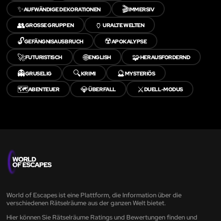
✨
🎬
AUFWÄNDIGE DEKORATIONEN
IMMERSIV
👥
🏺
GROSSE GRUPPEN
URALTE WELTEN
🔓
☢️
GEFÄNGNISAUSBRUCH
APOKALYPSE
🚀
🌐
🧩
FUTURISTISCH
ENGLISH
HERAUSFORDERND
👻
🔍
🔮
GRUSELIG
KRIMI
MYSTERIÖS
🗺️
💎
⚔️
ABENTEUER
ÜBERFALL
DUELL-MODUS
World of Escapes ist eine Plattform, die Information über die
verschiedenen Rätselräume aus der ganzen Welt bietet.
Hier können Sie Rätselräume Ratings und Bewertungen finden und