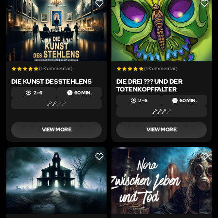
LIKE
LIKE
(1 Kommentar)
(1 Kommentar)
DIE KUNST DES STEHLENS
DIE DREI ??? UND DER
TOTENKOPFFALTER
2 – 6
60 MIN.
2 – 6
60 MIN.
VIEW MORE
VIEW MORE
LIKE
LIKE