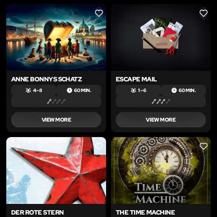
LIKE
LIKE
ANNE BONNYS SCHATZ
ESCAPE MAIL
4 – 8
60 MIN.
1 – 6
60 MIN.
VIEW MORE
VIEW MORE
LIKE
LIKE
DER ROTE STERN
THE TIME MACHINE