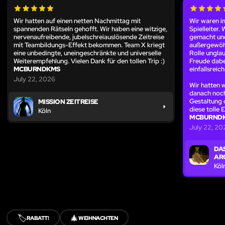
Wir hatten auf einen netten Nachmittag mit
Wir waren i
spannenden Rätseln gehofft. Wir haben eine witzige,
Spielleiter
nervenaufreibende, jubelschreiauslösende Zeitreise
gemacht und
mit Teambildungs-Effekt bekommen. Team X kriegt
außergewöhnl
eine unbedingte, uneingeschränkte und universelle
Rolle unglau
Weiterempfehlung. Vielen Dank für den tollen Trip :)
Freude dabe
MCBURNDKMS
einfallsrei
July 22, 2026
Wir hatten 
danach noch
Gestaltung 
MISSION ZEITREISE
diese tolle 
Köln
MCBURND
July 22, 20
DA
AR
Köl
🏷️
🎄
RABATT!
WEIHNACHTEN