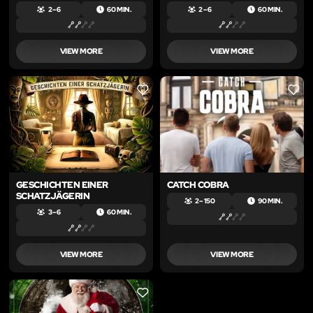
2 – 6
60 MIN.
2 – 6
60 MIN.
VIEW MORE
VIEW MORE
LIKE
LIKE
GESCHICHTEN EINER
CATCH COBRA
SCHATZJÄGERIN
2 – 150
90 MIN.
3 – 6
60 MIN.
VIEW MORE
VIEW MORE
LIKE