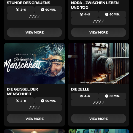
STUNDE DES GRAUENS
NORA – ZWISCHEN LEBEN
UND TOD
2 – 6
60 MIN.
4 – 9
60 MIN.
VIEW MORE
VIEW MORE
LIKE
LIKE
DIE GEISSEL DER
DIE ZELLE
MENSCHHEIT
4 – 6
60 MIN.
3 – 8
60 MIN.
VIEW MORE
VIEW MORE