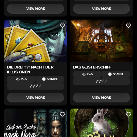
VIEW MORE
VIEW MORE
LIKE
LIKE
DIE DREI ??? NACHT DER
DAS GEISTERSCHIFF
ILLUSIONEN
2 – 6
55 MIN.
2 – 6
60 MIN.
VIEW MORE
VIEW MORE
LIKE
LIKE