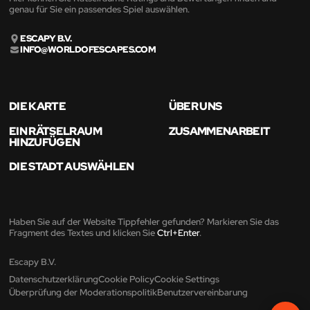
genau für Sie ein passendes Spiel auswählen.
ESCAPY B.V.
INFO@WORLDOFESCAPES.COM
DIE KARTE
ÜBER UNS
EIN RÄTSELRAUM
ZUSAMMENARBEIT
HINZUFÜGEN
DIE STADT AUSWÄHLEN
Haben Sie auf der Website Tippfehler gefunden? Markieren Sie das
Fragment des Textes und klicken Sie
Ctrl+Enter
.
Escapy B.V.
Datenschutzerklärung
Cookie Policy
Cookie Settings
Überprüfung der Moderationspolitik
Benutzervereinbarung