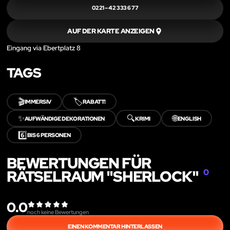
0221 – 42 333 6 77
AUF DER KARTE ANZEIGEN
Eingang via Ebertplatz 8
TAGS
🎬
🏷️
IMMERSIV
RABATT!
✨
🔍
🌐
AUFWÄNDIGE DEKORATIONEN
KRIMI
ENGLISH
6️⃣
BIS 6 PERSONEN
BEWERTUNGEN FÜR
RÄTSELRAUM "SHERLOCK"
0
0.0
noch keine Bewertungen
EINEN KOMMENTAR HINTERLASSEN