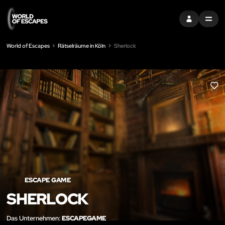
EINTRAGEN
MENU
World of Escapes
Rätselräume in Köln
Sherlock
LIK
ESCAPE GAME
SHERLOCK
Das Unternehmen:
ESCAPEGAME