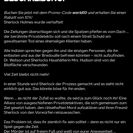
Buchen Sie jetzt mit dem Promo-Code
world10
und erhalten Sie einen
Rabatt von 10%!
Sherlock Holmes wurde verhaftet!
Die Zeitungen überschlagen sich und die Spatzen pfeifen es vom Dach …
der berühmte Privatdetektiv soll nach einem Streit Schuld am
gewaltsamen Tod eines ehemaligen Klienten haben.
Alle Indizien sprechen gegen ihn und die einzigen Personen, die ihn
entlasten und aus der Bredouille befreien könnten – nicht aufzufinden.
Dr. Watson und Sherlocks Haushälterin Mrs. Hudson sind von der
Bildfläche verschwunden.
Viel Zeit bleibt nicht mehr!
In einer Stunde wird Sherlock der Prozess gemacht und es sieht nicht
wirklich gut aus. Das könnte böse für ihn enden.
Wenn … es nicht der Zufall so wollte, da seid ja zum Glück noch ihr! Eine
Allianz von ausgeschlafenen Privatdetektiven, die sich gemeinsam zum
Ziel gesetzt haben, den rätselhaften Mord aufzuklären und ihren Freund
Sherlock von den Vorwürfen reinzuwaschen.
Das Problem ist, dass ihr ziemlich fix sein solltet – denn es nicht nur ein
Spiel gegen die Zeit.
Der Mörder ist auf freiem Fuß und weiß von eurer Anwesenheit …