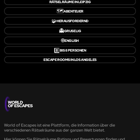
RÄTSELRÄUME IN LEIPZIG
🗺️
ABENTEUER
🧩
HERAUSFORDERND
👻
GRUSELIG
🌐
ENGLISH
8️⃣
BIS 8 PERSONEN
ESCAPE ROOMS IN LOS ANGELES
World of Escapes ist eine Plattform, die Information über die
verschiedenen Rätselräume aus der ganzen Welt bietet.
Hier können Sie Rätselräume Ratings und Bewertungen finden und