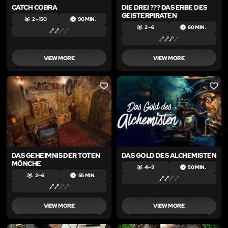
CATCH COBRA
DIE DREI ??? DAS ERBE DES
GEISTERPIRATEN
2 – 150
90 MIN.
2 – 6
60 MIN.
VIEW MORE
VIEW MORE
LIKE
LIKE
DAS GEHEIMNIS DER TOTEN
DAS GOLD DES ALCHEMISTEN
MÖNCHE
4 – 9
50 MIN.
2 – 6
55 MIN.
VIEW MORE
VIEW MORE