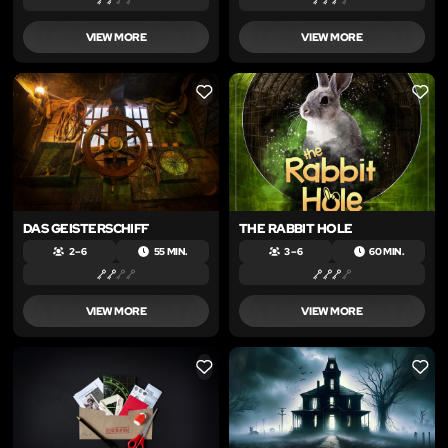
VIEW MORE
VIEW MORE
LIKE
LIKE
DAS GEISTERSCHIFF
THE RABBIT HOLE
2 – 6
55 MIN.
3 – 6
60 MIN.
VIEW MORE
VIEW MORE
LIKE
LIKE