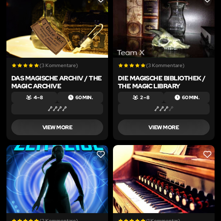
LIKE
LIKE
(3 Kommentare)
(3 Kommentare)
DAS MAGISCHE ARCHIV / THE
DIE MAGISCHE BIBLIOTHEK /
MAGIC ARCHIVE
THE MAGIC LIBRARY
4 – 8
60 MIN.
2 – 8
60 MIN.
VIEW MORE
VIEW MORE
LIKE
LIKE
(2 Kommentare)
(1 Kommentar)