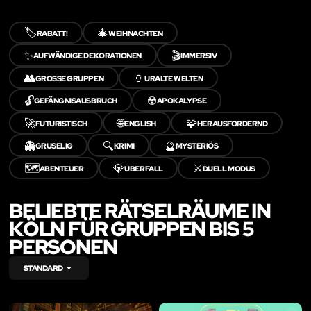
🏷️
🎄
RABATT!
WEIHNACHTEN
✨
🎬
AUFWÄNDIGE DEKORATIONEN
IMMERSIV
👥
🏺
GROSSE GRUPPEN
URALTE WELTEN
🔓
☢️
GEFÄNGNISAUSBRUCH
APOKALYPSE
🚀
🌐
🧩
FUTURISTISCH
ENGLISH
HERAUSFORDERND
👻
🔍
🔮
GRUSELIG
KRIMI
MYSTERIÖS
🗺️
💎
⚔️
ABENTEUER
ÜBERFALL
DUELL MODUS
BELIEBTE RÄTSELRÄUME IN
KÖLN FÜR GRUPPEN BIS 5
PERSONEN
STANDARD