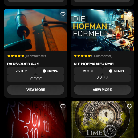
LIKE
LIKE
(1 Kommentar)
(1 Kommentar)
RAUS ODER AUS
DIE HOFMAN FORMEL
3 – 7
66 MIN.
2 – 6
60 MIN.
VIEW MORE
VIEW MORE
LIKE
LIKE