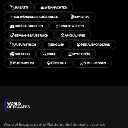
🏷️
🎄
RABATT!
WEIHNACHTEN
✨
🎬
AUFWÄNDIGE DEKORATIONEN
IMMERSIV
👥
🏺
GROSSE GRUPPEN
URALTE WELTEN
🔓
☢️
GEFÄNGNISAUSBRUCH
APOKALYPSE
🚀
🌐
🧩
FUTURISTISCH
ENGLISH
HERAUSFORDERND
👻
🔍
🔮
GRUSELIG
KRIMI
MYSTERIÖS
🗺️
💎
⚔️
ABENTEUER
ÜBERFALL
DUELL-MODUS
World of Escapes ist eine Plattform, die Information über die