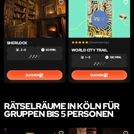
LIKE
LIKE
SHERLOCK
(1 Kommentar)
WORLD CITY TRAIL
2 – 6
60 MIN.
1 – 5
180 MIN.
BUCHEN
BUCHEN
RÄTSELRÄUME IN KÖLN FÜR
GRUPPEN BIS 5 PERSONEN