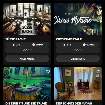
LIKE
LIKE
SÜSSE RACHE
CIRCUS MORTALE
2 – 6
60 MIN.
3 – 8
60 MIN.
VIEW MORE
VIEW MORE
LIKE
LIKE
DIE DREI ??? UND DIE TRUHE
DER SCHATZ DER MAYAS