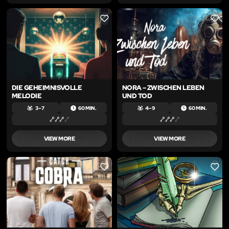
LIKE
LIKE
DIE GEHEIMNISVOLLE
NORA – ZWISCHEN LEBEN
MELODIE
UND TOD
3 – 7
60 MIN.
4 – 9
60 MIN.
VIEW MORE
VIEW MORE
LIKE
LIKE