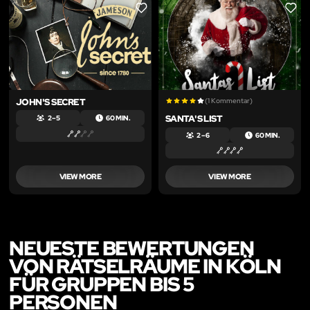
LIKE
LIKE
JOHN'S SECRET
(1 Kommentar)
SANTA'S LIST
2 – 5
60 MIN.
2 – 6
60 MIN.
VIEW MORE
VIEW MORE
NEUESTE BEWERTUNGEN
VON RÄTSELRÄUME IN KÖLN
FÜR GRUPPEN BIS 5
PERSONEN