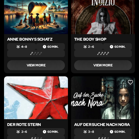
ANNE BONNYS SCHATZ
THE BODY SHOP
4 – 8
60 MIN.
2 – 6
60 MIN.
VIEW MORE
VIEW MORE
LIKE
LIKE
DER ROTE STERN
AUF DER SUCHE NACH NORA
2 – 6
60 MIN.
3 – 8
60 MIN.