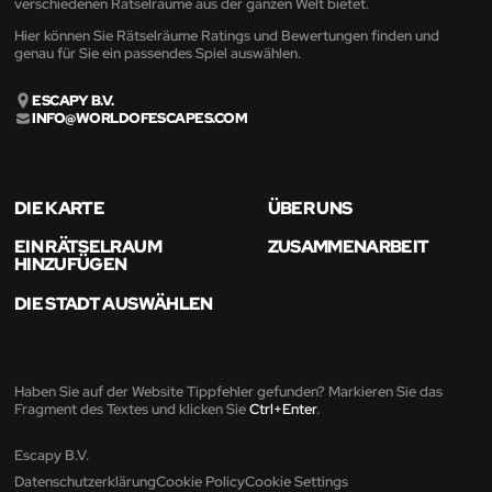
verschiedenen Rätselräume aus der ganzen Welt bietet.
Hier können Sie Rätselräume Ratings und Bewertungen finden und
genau für Sie ein passendes Spiel auswählen.
ESCAPY B.V.
INFO@WORLDOFESCAPES.COM
DIE KARTE
ÜBER UNS
EIN RÄTSELRAUM
ZUSAMMENARBEIT
HINZUFÜGEN
DIE STADT AUSWÄHLEN
Haben Sie auf der Website Tippfehler gefunden? Markieren Sie das
Fragment des Textes und klicken Sie
Ctrl+Enter
.
Escapy B.V.
Datenschutzerklärung
Cookie Policy
Cookie Settings