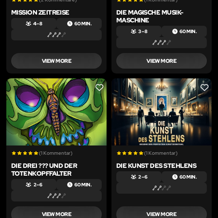
MISSION ZEITREISE
DIE MAGISCHE MUSIK-
MASCHINE
4 – 8
60 MIN.
3 – 8
60 MIN.
VIEW MORE
VIEW MORE
LIKE
LIKE
(1 Kommentar)
(1 Kommentar)
DIE DREI ??? UND DER
DIE KUNST DES STEHLENS
TOTENKOPFFALTER
2 – 6
60 MIN.
2 – 6
60 MIN.
VIEW MORE
VIEW MORE