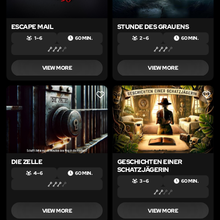
ESCAPE MAIL
STUNDE DES GRAUENS
1 – 6
60 MIN.
2 – 6
60 MIN.
VIEW MORE
VIEW MORE
LIKE
LIKE
DIE ZELLE
GESCHICHTEN EINER
SCHATZJÄGERIN
4 – 6
60 MIN.
3 – 6
60 MIN.
VIEW MORE
VIEW MORE