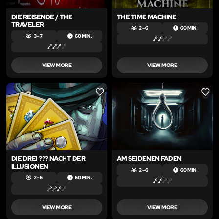
DIE REISENDE / THE
THE TIME MACHINE
TRAVELER
2 – 6
60 MIN.
3 – 7
60 MIN.
VIEW MORE
VIEW MORE
LIKE
LIKE
DIE DREI ??? NACHT DER
AM SEIDENEN FADEN
ILLUSIONEN
2 – 6
60 MIN.
2 – 6
60 MIN.
VIEW MORE
VIEW MORE