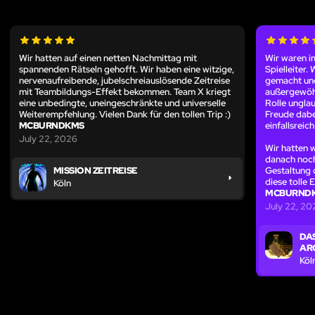
Wir hatten auf einen netten Nachmittag mit
Wir waren i
spannenden Rätseln gehofft. Wir haben eine witzige,
Spielleiter
nervenaufreibende, jubelschreiauslösende Zeitreise
gemacht und
mit Teambildungs-Effekt bekommen. Team X kriegt
außergewöhnl
eine unbedingte, uneingeschränkte und universelle
Rolle unglau
Weiterempfehlung. Vielen Dank für den tollen Trip :)
Freude dabe
MCBURNDKMS
einfallsrei
July 22, 2026
Wir hatten 
danach noch
Gestaltung 
MISSION ZEITREISE
diese tolle 
Köln
MCBURND
July 22, 20
DA
AR
Köl