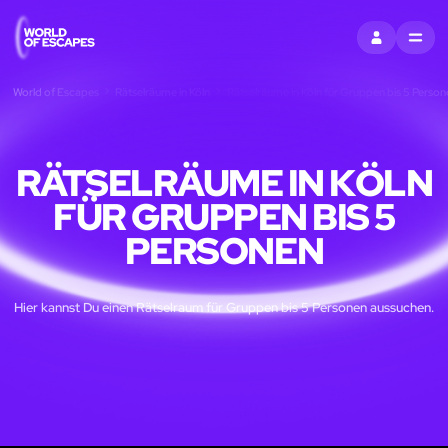
EINTRAGEN
MENU
World of Escapes
Rätselräume in Köln
Rätselräume in Köln für Gruppen bis 5 Person
RÄTSELRÄUME IN KÖLN
FÜR GRUPPEN BIS 5
PERSONEN
Hier kannst Du einen Rätselraum für Gruppen bis 5 Personen aussuchen.