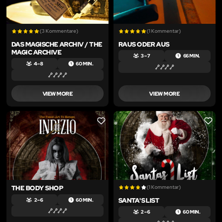
(3 Kommentare)
(1 Kommentar)
DAS MAGISCHE ARCHIV / THE
RAUS ODER AUS
MAGIC ARCHIVE
3 – 7
66 MIN.
4 – 8
60 MIN.
VIEW MORE
VIEW MORE
LIKE
LIKE
THE BODY SHOP
(1 Kommentar)
SANTA'S LIST
2 – 6
60 MIN.
2 – 6
60 MIN.