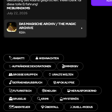
Gestaltung des Raums gesprochen. Vielen Dank für
Köl
diese tolle Erfahrung!
MCBURNDKMS
July 22, 2026
DAS MAGISCHE ARCHIV / THE MAGIC
ARCHIVE
Köln
🏷️
🎄
RABATT!
WEIHNACHTEN
✨
🎬
AUFWÄNDIGE DEKORATIONEN
IMMERSIV
👥
🏺
GROSSE GRUPPEN
URALTE WELTEN
🔓
☢️
GEFÄNGNISAUSBRUCH
APOKALYPSE
🚀
🌐
🧩
FUTURISTISCH
ENGLISH
HERAUSFORDERND
👻
🔍
🔮
GRUSELIG
KRIMI
MYSTERIÖS
🗺️
💎
⚔️
ABENTEUER
ÜBERFALL
DUELL-MODUS