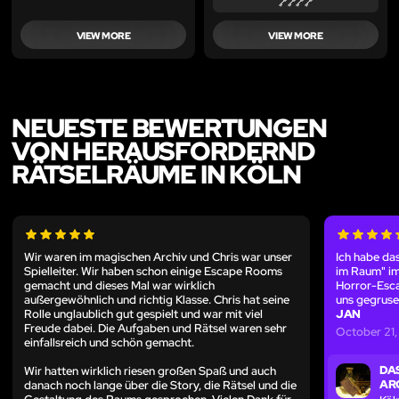
VIEW MORE
VIEW MORE
NEUESTE BEWERTUNGEN
VON HERAUSFORDERND
RÄTSELRÄUME IN KÖLN
Wir waren im magischen Archiv und Chris war unser
Ich habe da
Spielleiter. Wir haben schon einige Escape Rooms
im Raum" im
gemacht und dieses Mal war wirklich
Horror-Esca
außergewöhnlich und richtig Klasse. Chris hat seine
uns gegruse
Rolle unglaublich gut gespielt und war mit viel
JAN
Freude dabei. Die Aufgaben und Rätsel waren sehr
October 21
einfallsreich und schön gemacht.
DA
Wir hatten wirklich riesen großen Spaß und auch
AR
danach noch lange über die Story, die Rätsel und die