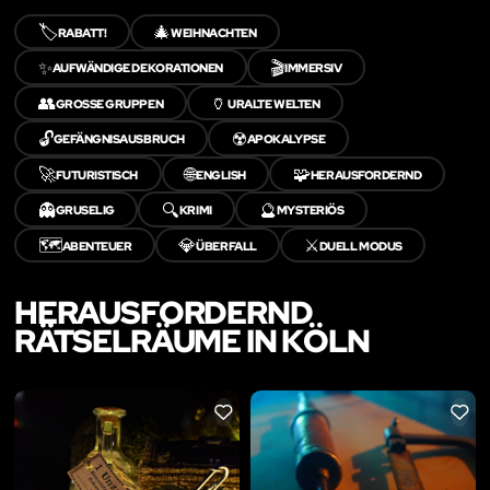
🏷️
🎄
RABATT!
WEIHNACHTEN
✨
🎬
AUFWÄNDIGE DEKORATIONEN
IMMERSIV
👥
🏺
GROSSE GRUPPEN
URALTE WELTEN
🔓
☢️
GEFÄNGNISAUSBRUCH
APOKALYPSE
🚀
🌐
🧩
FUTURISTISCH
ENGLISH
HERAUSFORDERND
👻
🔍
🔮
GRUSELIG
KRIMI
MYSTERIÖS
🗺️
💎
⚔️
ABENTEUER
ÜBERFALL
DUELL MODUS
HERAUSFORDERND
RÄTSELRÄUME IN KÖLN
LIKE
LIKE