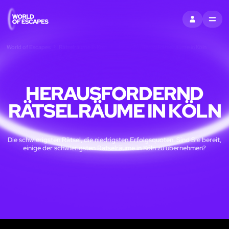
EINTRAGEN
MENU
World of Escapes
Rätselräume in Köln
Herausfordernd Rätselräume in Köln
HERAUSFORDERND
RÄTSELRÄUME IN KÖLN
Die schwierigsten Rätsel, die niedrigsten Erfolgsquoten. Sind Sie bereit,
einige der schwierigsten Rätselräume in Köln zu übernehmen?