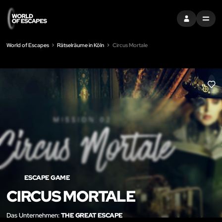
EINTRAGEN
MENU
World of Escapes
Rätselräume in Köln
Circus Mortale
LIK
ESCAPE GAME
CIRCUS MORTALE
Das Unternehmen:
THE GREAT ESCAPE