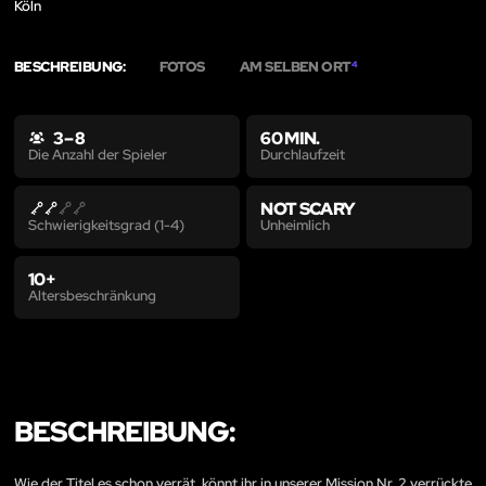
Köln
BESCHREIBUNG:
FOTOS
AM SELBEN ORT
4
3 – 8
60 MIN.
Durchlaufzeit
Die Anzahl der Spieler
NOT SCARY
Unheimlich
Schwierigkeitsgrad (1-4)
10+
Altersbeschränkung
BESCHREIBUNG:
Wie der Titel es schon verrät, könnt ihr in unserer Mission Nr. 2 verrückte