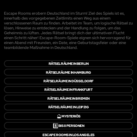
Escape Rooms erobern Deutschland im Sturm! Ziel des Spiels ist es,
innerhalb des vorgegebenen Zeitlimits einen Weg aus einem
verschlossenen Raum zu finden. Arbeitet im Team, um logische Rätsel zu
lösen, Hinweise zu entdecken und der Handlung zu folgen, um das
Geheimnis zu lüften. Jedes Rätsel bringt dich der ultimativen Flucht
einen Schritt näher! Escape-Room-Spiele eignen sich hervorragend für
einen Abend mit Freunden, ein Date, eine Geburtstagsfeier oder eine
teambildende Maßnahme in Deutschland.
RÄTSELRÄUME IN BERLIN
RÄTSELRÄUME IN HAMBURG
RÄTSELRÄUME IN DÜSSELDORF
RÄTSELRÄUME IN FRANKFURT
RÄTSELRÄUME IN BREMEN
RÄTSELRÄUME IN LEIPZIG
🔮
MYSTERIÖS
8️⃣
BIS 8 PERSONEN
ESCAPE ROOMS IN LOS ANGELES