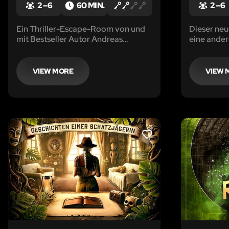
2 – 6
60 MIN.
2 – 6
Ein Thriller-Escape-Room von und
Dieser neu
mit Bestseller Autor Andreas
eine ander
Winkelmann!
zurückkehr
ist. Schafft
dort für i
VIEW MORE
VIEW 
LIKE