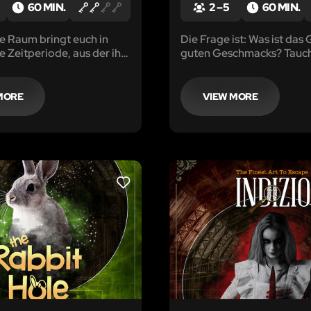
60 MIN.
2 – 5
60 MIN.
e Raum bringt euch in
Die Frage ist: Was ist das
e Zeitperiode, aus der ihr
guten Geschmacks? Taucht
en müsst bevor es zu spät
Welt von Jameson und erf
 ihr es nicht, werdet ihr
John Jameson seinen mil
mmer gefangen sein!
zeitlosen Irish Whiskey kre
MORE
VIEW MORE
LIKE