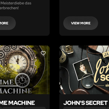
 Meisterdiebe das
eines Friedensvertrages.
erbrechen!
gefällt nicht allen – das Tre
großer Gefahr.
MORE
VIEW MORE
LIKE
IME MACHINE
JOHN'S SECRET