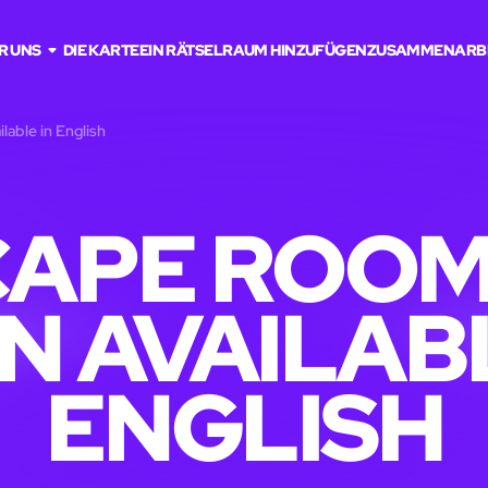
R UNS
DIE KARTE
EIN RÄTSELRAUM HINZUFÜGEN
ZUSAMMENARB
lable in English
APE ROOM
N AVAILABL
ENGLISH