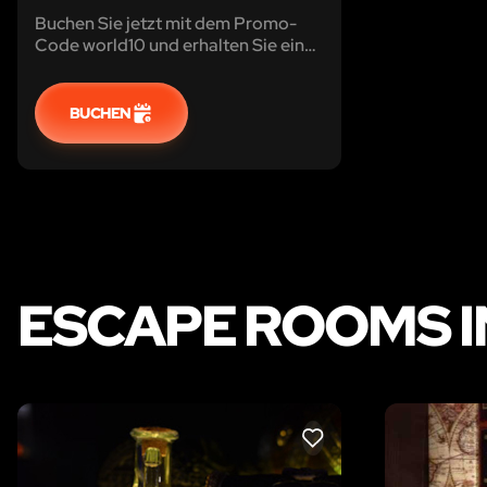
Buchen Sie jetzt mit dem Promo-
Code world10 und erhalten Sie einen
Rabatt von 10%! Ein Escape Room
für echte Detektiv-Teams
BUCHEN
ESCAPE ROOMS IN
LIKE