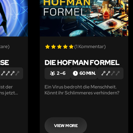
are)
(1 Kommentar)
ISE
DIE HOFMAN FORMEL
2 – 6
60 MIN.
st der
Ein Virus bedroht die Menschheit.
s jetzt
Könnt ihr Schlimmeres verhindern?
ie
VIEW MORE