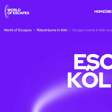
HOME
ÜBE
World of Escapes
Rätselräume in Köln
Escape rooms in Köln avai
ESC
KÖL