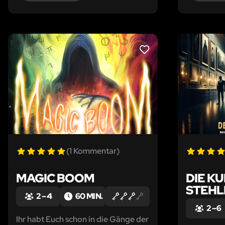
LIKE
(1 Kommentar)
MAGIC BOOM
DIE K
STEHL
2 – 4
60 MIN.
2 – 6
Ihr habt Euch schon in die Gänge der