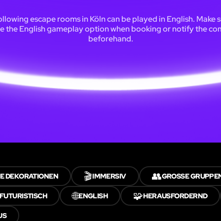
ollowing escape rooms in Köln can be played in English. Make s
e the English gameplay option when booking or notify the c
beforehand.
🎬
👥
E DEKORATIONEN
IMMERSIV
GROSSE GRUPPEN
🌐
🧩
FUTURISTISCH
ENGLISH
HERAUSFORDERND
US