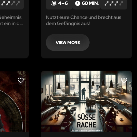
4 – 6
60 MIN.
 Geheimnis
Nutzt eure Chance und brecht aus
 ein in die
dem Gefängnis aus!
ahrt wie
den und
ierte.
VIEW MORE
LIKE
LIKE