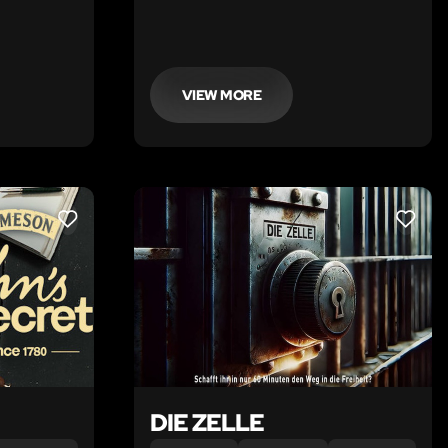
berühmte Maske des Moctezuma –
 Doch das
ein Heiligtum der Mayas entwendet
ffen ist in
zu haben.
VIEW MORE
LIKE
LIKE
DIE ZELLE