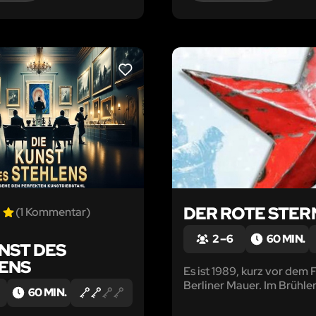
LIKE
DER ROTE STER
(1 Kommentar)
2 – 6
60 MIN.
UNST DES
ENS
Es ist 1989, kurz vor dem F
Berliner Mauer. Im Brühle
60 MIN.
treffen sich Vertreter de
und Russland zur Unterze