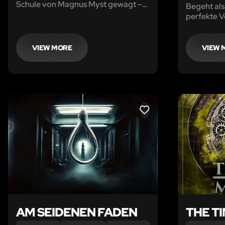
Schule von Magnus Myst gewagt –
Begeht als
jetzt gibt es ein brandneues
perfekte V
Abenteuer in der Magischen Schule!
VIEW MORE
VIEW 
LIKE
AM SEIDENEN FADEN
THE T