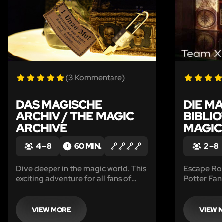
(3 Kommentare)
DAS MAGISCHE
DIE M
ARCHIV / THE MAGIC
BIBLIO
ARCHIVE
MAGIC
4 – 8
60 MIN.
2 – 8
Dive deeper in the magic world. This
Escape Ro
exciting adventure for all fans of
Potter Fan
Harry Potter is a real magic
challenge: Do you know your spells?
VIEW MORE
VIEW 