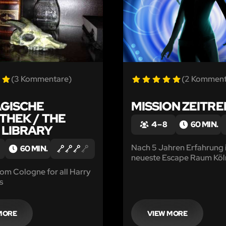
(3 Kommentare)
(2 Komment
AGISCHE
MISSION ZEITRE
THEK / THE
4 – 8
60 MIN.
 LIBRARY
Nach 5 Jahren Erfahrung i
60 MIN.
neueste Escape Raum Köln
spielbar - traut Euch auf d
om Cologne for all Harry
MISSION ZEITREISE.
s
MORE
VIEW MORE