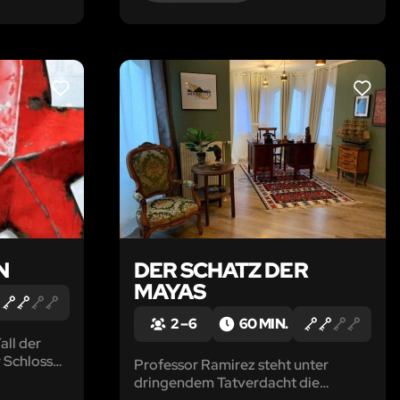
LIKE
LIKE
N
DER SCHATZ DER
MAYAS
2 – 6
60 MIN.
all der
r Schloss
Professor Ramirez steht unter
r BRD, USA
dringendem Tatverdacht die
ichnung