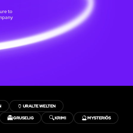
ure to
ompany
🏺
URALTE WELTEN
👻
🔍
🔮
GRUSELIG
KRIMI
MYSTERIÖS