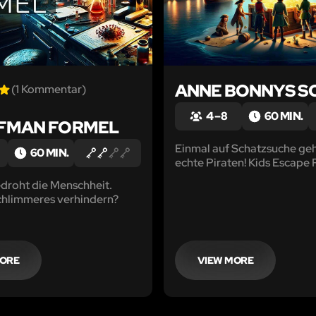
ANNE BONNYS S
(1 Kommentar)
4 – 8
60 MIN.
OFMAN FORMEL
Einmal auf Schatzsuche ge
60 MIN.
echte Piraten! Kids Escape
edroht die Menschheit.
chlimmeres verhindern?
MORE
VIEW MORE