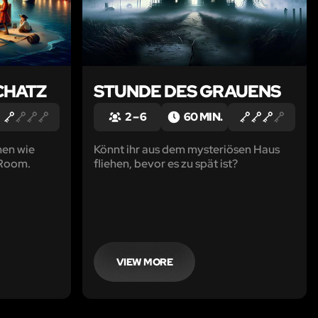
CHATZ
STUNDE DES GRAUENS
2 – 6
60 MIN.
hen wie
Könnt ihr aus dem mysteriösen Haus
 Room.
fliehen, bevor es zu spät ist?
VIEW MORE