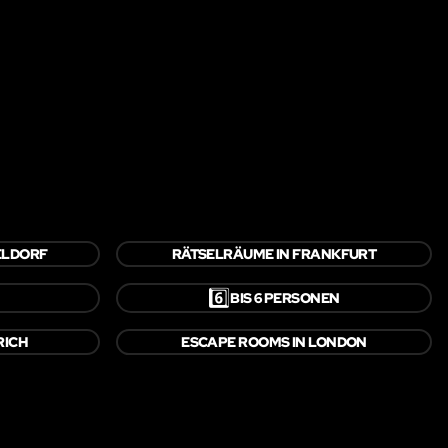
ELDORF
RÄTSELRÄUME IN FRANKFURT
6️⃣
BIS 6 PERSONEN
RICH
ESCAPE ROOMS IN LONDON