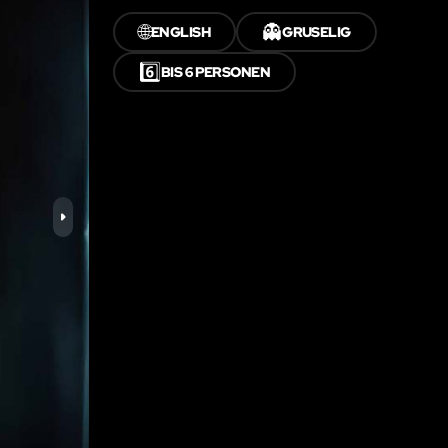
🌐
👻
ENGLISH
GRUSELIG
6️⃣
BIS 6 PERSONEN