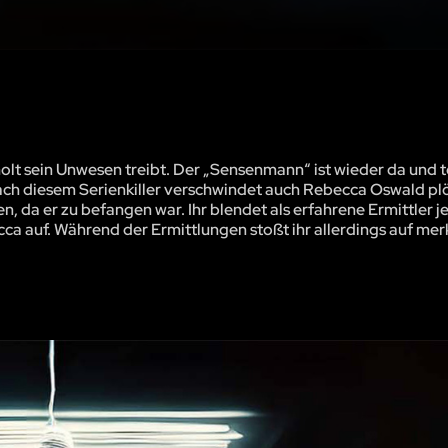
olt sein Unwesen treibt. Der „Sensenmann“ ist wieder da und t
h diesem Serienkiller verschwindet auch Rebecca Oswald plö
n, da er zu befangen war. Ihr blendet als erfahrene Ermittler j
a auf. Während der Ermittlungen stoßt ihr allerdings auf me