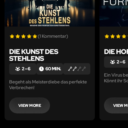
(1 Kommentar)
DIE KUNST DES
DIE H
STEHLENS
2 – 6
2 – 6
60 MIN.
Ein Virus b
Könnt ihr S
Begeht als Meisterdiebe das perfekte
Verbrechen!
VIEW MORE
VIEW 