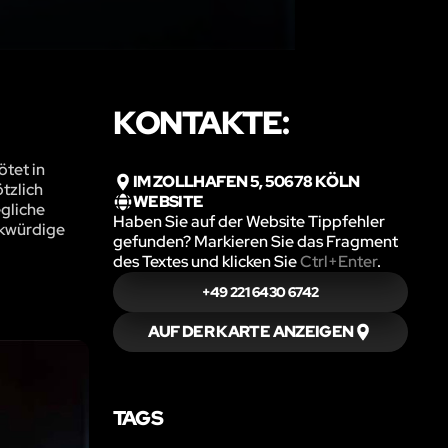
KONTAKTE:
ötet in
IM ZOLLHAFEN 5, 50678 KÖLN
tzlich
WEBSITE
egliche
Haben Sie auf der Website Tippfehler
rkwürdige
gefunden? Markieren Sie das Fragment
des Textes und klicken Sie
Ctrl+Enter
.
+49 221 6430 6742
AUF DER KARTE ANZEIGEN
TAGS