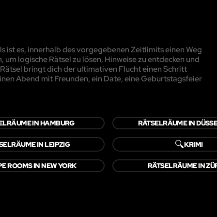
 ist es, innerhalb des vorgegebenen Zeitlimits einen Weg
, um logische Rätsel zu lösen, Hinweise zu entdecken und
ätsel bringt dich der ultimativen Flucht einen Schritt
inen Abend mit Freunden, ein Date, eine Geburtstagsfeier
ELRÄUME IN HAMBURG
RÄTSELRÄUME IN DÜSS
🔍
SELRÄUME IN LEIPZIG
KRIMI
E ROOMS IN NEW YORK
RÄTSELRÄUME IN ZÜ