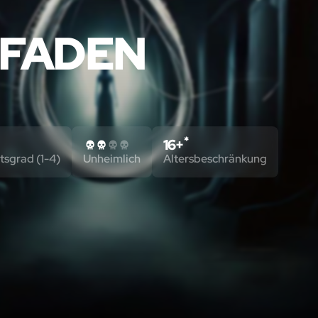
 FADEN
*
16+
tsgrad (1-4)
Unheimlich
Altersbeschränkung