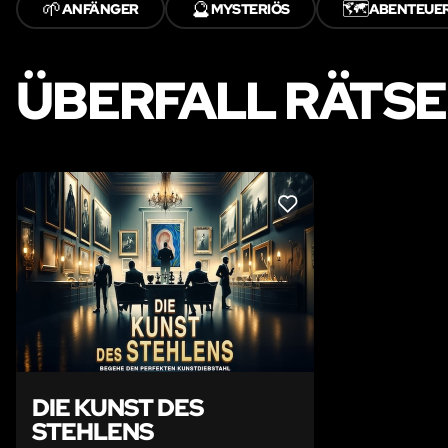
🌱
🔮
🗺️
ANFÄNGER
MYSTERIÖS
ABENTEUE
ÜBERFALL RÄTS
LIKE
DIE KUNST DES
STEHLENS