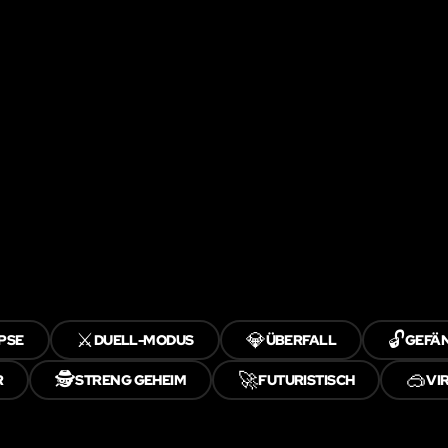
⚔️
💎
🔓
PSE
DUELL-MODUS
ÜBERFALL
GEFÄ
🕵️
🚀
🥽
R
STRENG GEHEIM
FUTURISTISCH
VI