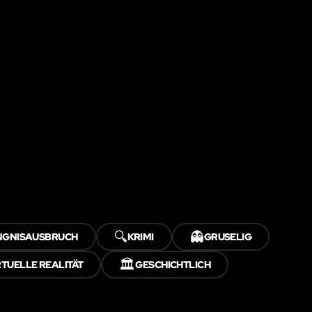
🔍
👻
NGNISAUSBRUCH
KRIMI
GRUSELIG
🏛️
RTUELLE REALITÄT
GESCHICHTLICH