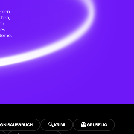
hlen,
chen,
en.
des
steme,
🔍
👻
GNISAUSBRUCH
KRIMI
GRUSELIG