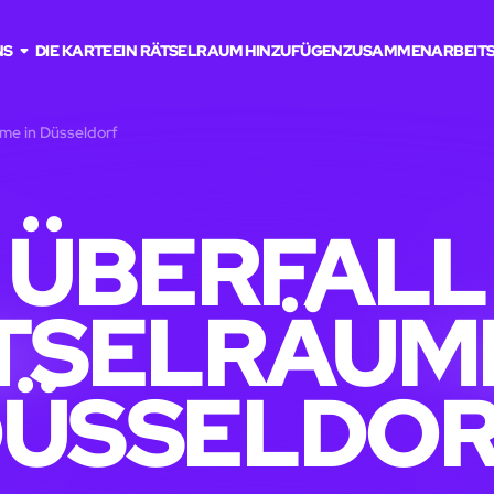
NS
DIE KARTE
EIN RÄTSELRAUM HINZUFÜGEN
ZUSAMMENARBEIT
ume in Düsseldorf
ÜBERFALL
TSELRÄUME
ÜSSELDO