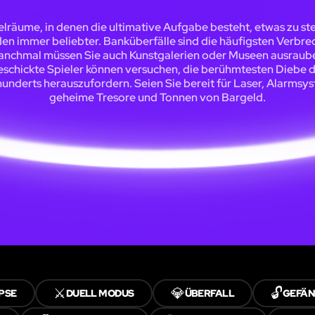
elräume, in denen die ultimative Aufgabe besteht, etwas zu ste
en immer beliebter. Banküberfälle sind die häufigsten Verbre
nchmal müssen Sie auch Kunstgalerien oder Museen ausraub
schickte Spieler können versuchen, die berühmtesten Diebe 
underts herauszufordern. Seien Sie bereit für Laser, Alarmsy
geheime Tresore und Tonnen von Bargeld.
⚔️
💎
🔓
PSE
DUELL MODUS
ÜBERFALL
GEFÄN