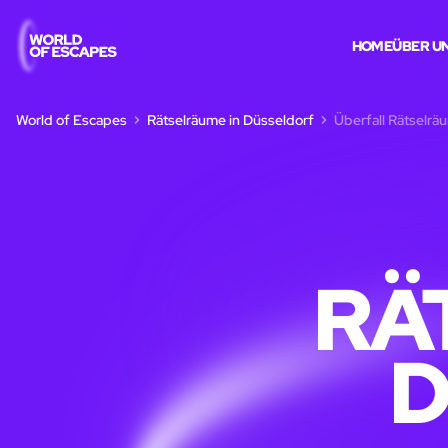
HOME
ÜBER U
World of Escapes
Rätselräume in Düsseldorf
Überfall Rätselrä
RÄ
D