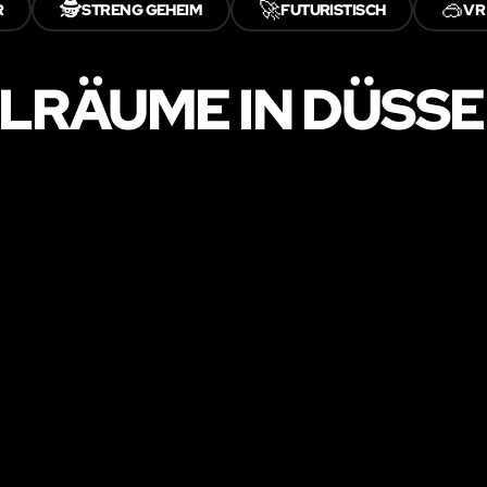
🕵️
🚀
🥽
R
STRENG GEHEIM
FUTURISTISCH
VR
ELRÄUME IN DÜSS