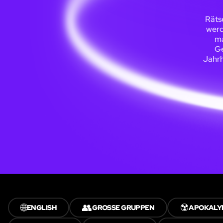
Räts
werd
ma
Ge
Jahrh
🌐
👥
☢️
ENGLISH
GROSSE GRUPPEN
APOKALY