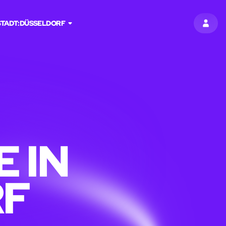
STADT:
DÜSSELDORF
EINT
 IN
RF