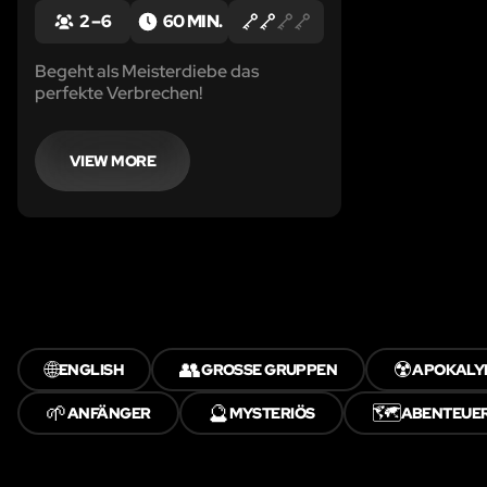
2 – 6
60 MIN.
Begeht als Meisterdiebe das
perfekte Verbrechen!
VIEW MORE
🌐
👥
☢️
ENGLISH
GROSSE GRUPPEN
APOKALY
🌱
🔮
🗺️
ANFÄNGER
MYSTERIÖS
ABENTEUE