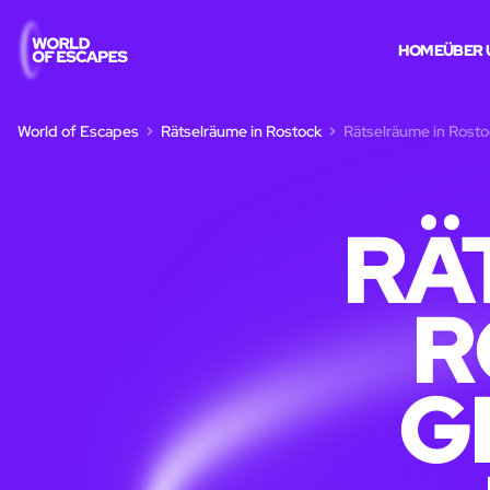
HOME
ÜBER 
World of Escapes
Rätselräume in Rostock
Rätselräume in Rosto
RÄ
R
G