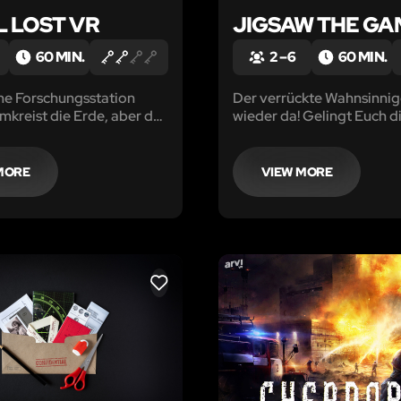
L LOST VR
JIGSAW THE GA
60 MIN.
2 – 6
60 MIN.
me Forschungsstation
Der verrückte Wahnsinnige
mkreist die Erde, aber der
wieder da! Gelingt Euch d
 plötzlich verloren
Befreiung? Entkommt ihr 
Dunkelheit? Gelingt Euch 
MORE
VIEW MORE
LIKE