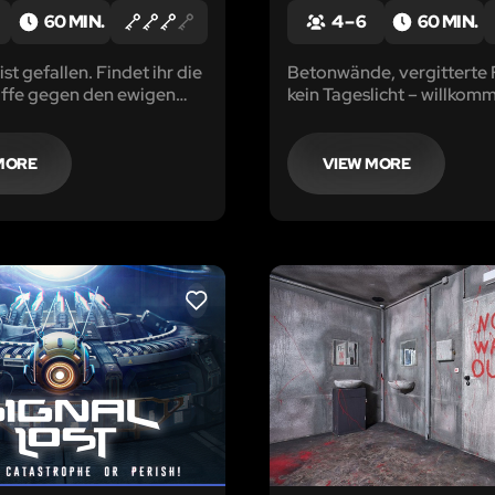
60 MIN.
4 – 6
60 MIN.
st gefallen. Findet ihr die
Betonwände, vergitterte 
fe gegen den ewigen
kein Tageslicht – willkomm
r ergreift ihr die letzte
Hölle auf Erden, willkom
 Castle Black zu fliehen?
Staatsgefängnis von Mont
habt es tatsächlich geschaf
MORE
VIEW MORE
einzusitzen. Herzlichen
Glückwunsch!
LIKE