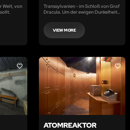
r Welt, von
Transsylvanien - im Schloß von Graf
sollt.
Dracula. Um der ewigen Dunkelheit
und damit dem Grafen zu
entkommen, müsst ihr schneller sein
als alle anderen, die es vor euch
VIEW MORE
versucht haben. Beeilt euch - seine
Rückkehr bedeutet euer Ende!
LIKE
LIKE
ATOMREAKTOR