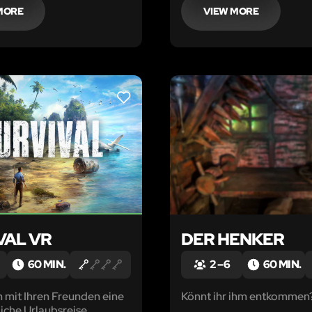
Weg zurück nach Hause ni
MORE
VIEW MORE
LIKE
VAL VR
DER HENKER
60 MIN.
2 – 6
60 MIN.
n mit Ihren Freunden eine
Könnt ihr ihm entkommen
iche Urlaubsreise.