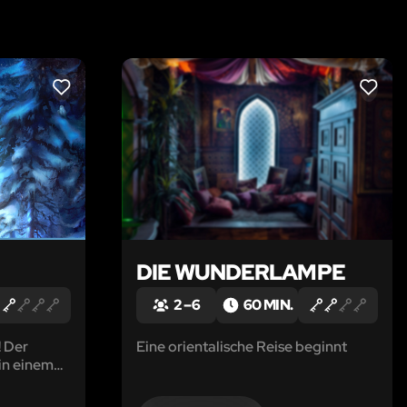
LIKE
LIKE
DIE WUNDERLAMPE
2 – 6
60 MIN.
! Der
Eine orientalische Reise beginnt
in einem
lle
kann den