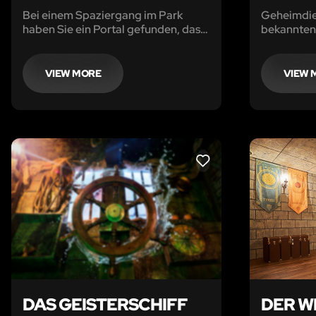
Bei einem Spaziergang im Park
Geheimdie
haben Sie ein Portal gefunden, das
bekannten 
in die mysteriöse Welt führt.
und unschä
seit zehn 
berüchtigt
VIEW MORE
VIEW 
hielt.
LIKE
DAS GEISTERSCHIFF
DER W