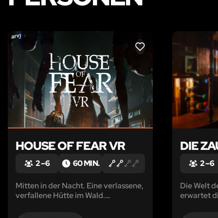
LIKE
HOUSE OF FEAR VR
DIE Z
2 – 6
60 MIN.
2 – 6
Mitten in der Nacht. Eine verlassene,
Die Welt d
verfallene Hütte im Wald.
erwartet d
Spinnweben in den Ecken, Staub auf
dem Boden, verrottete Möbel und ...