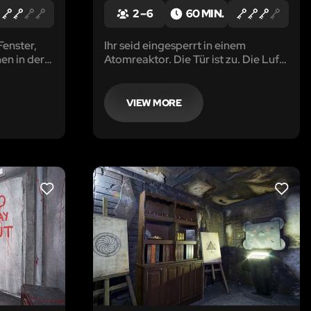
2 – 6
60 MIN.
Fenster,
Ihr seid eingesperrt in einem
en in der
Atomreaktor. Die Tür ist zu. Die Luft
men im
wird knapp. Ihr habt nur eine Stunde
ana. Ihr
Zeit, um zu entkommen...
ft, hier
VIEW MORE
LIKE
LIKE