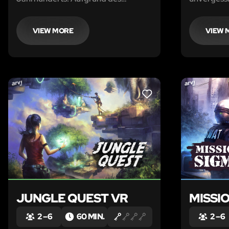
rasanten technologischen
Fortschritts ist die Gesellschaft
zusammengebrochen.
VIEW MORE
VIEW 
LIKE
JUNGLE QUEST VR
MISSI
2 – 6
60 MIN.
2 – 6