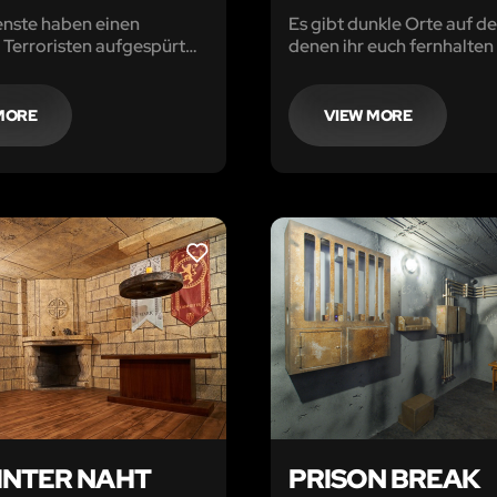
nste haben einen
Es gibt dunkle Orte auf de
Terroristen aufgespürt
denen ihr euch fernhalten 
dlich gemacht, der sich
Jahren in einem
en Stadtviertel versteckt
MORE
VIEW MORE
LIKE
INTER NAHT
PRISON BREAK