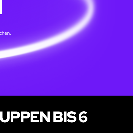
N
chen.
PPEN BIS 6