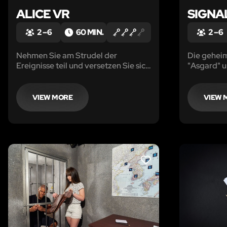
ALICE VR
SIGNA
2 – 6
60 MIN.
2 – 6
Nehmen Sie am Strudel der
Die gehei
Ereignisse teil und versetzen Sie sich
"Asgard" u
in die Rolle von Alice!
Kontakt ist
gegangen
VIEW MORE
VIEW 
LIKE