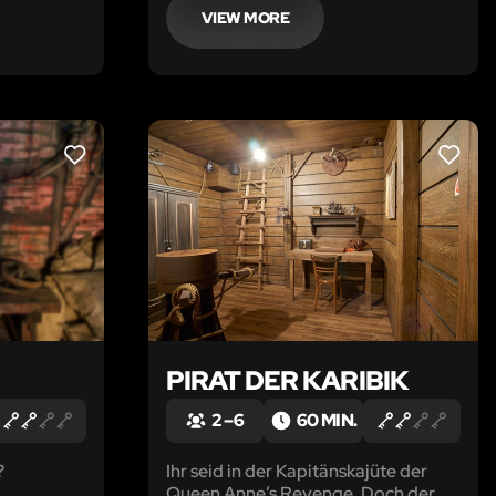
cht finden.
VIEW MORE
LIKE
LIKE
PIRAT DER KARIBIK
2 – 6
60 MIN.
?
Ihr seid in der Kapitänskajüte der
Queen Anne’s Revenge. Doch der