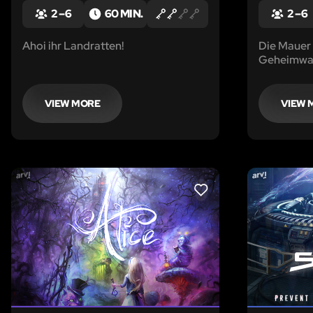
2 – 6
60 MIN.
2 – 6
Ahoi ihr Landratten!
Die Mauer i
Geheimwaf
Winter? Ode
Chance aus
VIEW MORE
VIEW 
LIKE