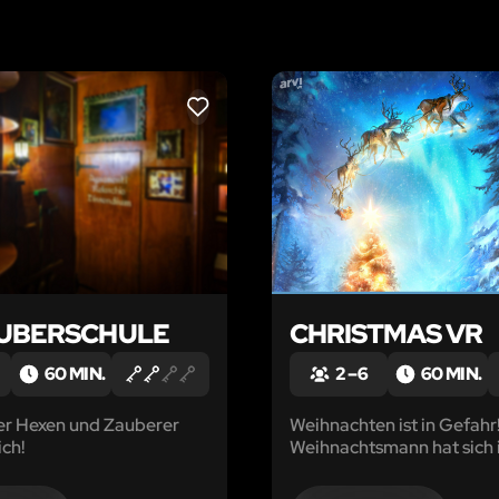
LIKE
AUBERSCHULE
CHRISTMAS VR
60 MIN.
2 – 6
60 MIN.
er Hexen und Zauberer
Weihnachten ist in Gefahr
ich!
Weihnachtsmann hat sich 
Schneesturm verirrt, hat a
Geschenke verloren und 