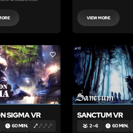
MORE
VIEW MORE
LIKE
ON SIGMA VR
SANCTUM VR
60 MIN.
2 – 6
60 MIN.