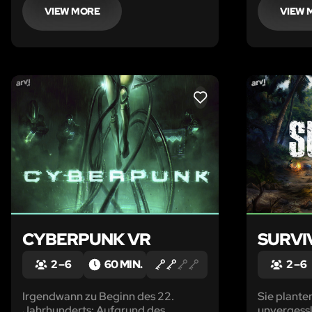
kein einziges Lebewesen. Auf den
VIEW MORE
VIEW 
ersten Blick sieht es so aus, als ob
das Haus schon vor langer Zeit
verlassen wurde, ab
LIKE
CYBERPUNK VR
SURVI
2 – 6
60 MIN.
2 – 6
Irgendwann zu Beginn des 22.
Sie plante
Jahrhunderts: Aufgrund des
unvergessl