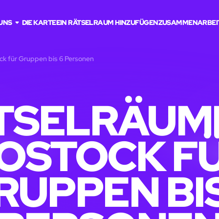
UNS
DIE KARTE
EIN RÄTSELRAUM HINZUFÜGEN
ZUSAMMENARBEI
ck für Gruppen bis 6 Personen
TSELRÄUME
OSTOCK F
RUPPEN BIS