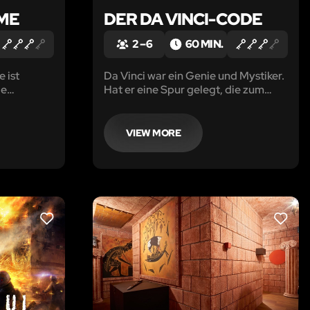
ME
DER DA VINCI-CODE
2 – 6
60 MIN.
 ist
Da Vinci war ein Genie und Mystiker.
ie
Hat er eine Spur gelegt, die zum
der
Heiligen Gral führt? Finde die
die Flucht?
Hinweise, löse die Aufgaben und
dann kannst du den Code knacken.
VIEW MORE
LIKE
LIKE