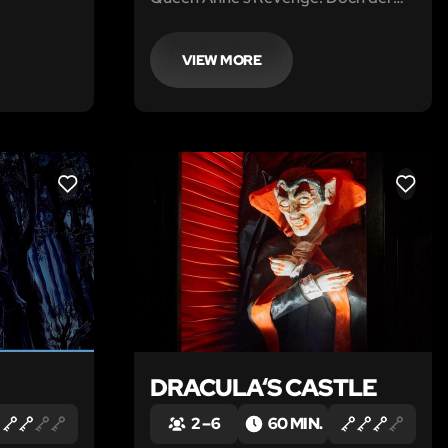
berühmte Pirat Blackbeard ist
bereits unterwegs zu seinem Schiff.
Schafft ihr es noch, zu entkommen?
VIEW MORE
LIKE
LIKE
DRACULA‘S CASTLE
2 – 6
60 MIN.