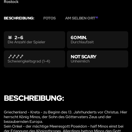
Rostock
BESCHREIBUNG:
FOTOS
AM SELBEN ORT
10
2 – 6
60 MIN.
Durchlaufzeit
Die Anzahl der Spieler
NOT SCARY
Unheimlich
Schwierigkeitsgrad (1-4)
BESCHREIBUNG:
Griechenland - Kreta - zu Beginn des 13. Jahrhunderts vor Christus. Hier
herrscht König Minos, der Sohn des Göttervaters Zeus und der
bezaubernden Europa.
Sein Onkel - der mächtige Meeresgott Poseidon - half Minos einst bei
der Erlangung des Königsthrones. Allerdings betrog Minos den Gott