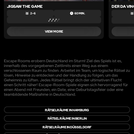
JIGSAW THE GAME
DER DA VIN
2 – 6
60 MIN.
VIEW MORE
Escape Rooms erobern Deutschland im Sturm! Ziel des Spiels ist es,
innerhalb des vorgegebenen Zeitlimits einen Weg aus einem
verschlossenen Raum zu finden. Arbeitet im Team, um logische Rätsel zu
lösen, Hinweise zu entdecken und der Handlung zu folgen, um das
Geheimnis zu lüften. Jedes Rätsel bringt dich der ultimativen Flucht
einen Schritt näher! Escape-Room-Spiele eignen sich hervorragend für
einen Abend mit Freunden, ein Date, eine Geburtstagsfeier oder eine
teambildende Maßnahme in Deutschland.
RÄTSELRÄUME IN HAMBURG
RÄTSELRÄUME IN BERLIN
RÄTSELRÄUME IN DÜSSELDORF