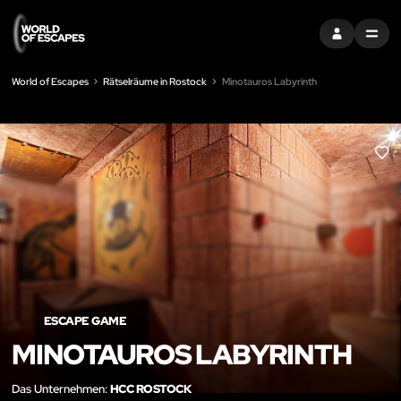
EINTRAGEN
MENU
World of Escapes
Rätselräume in Rostock
Minotauros Labyrinth
LIK
ESCAPE GAME
MINOTAUROS LABYRINTH
Das Unternehmen:
HCC ROSTOCK