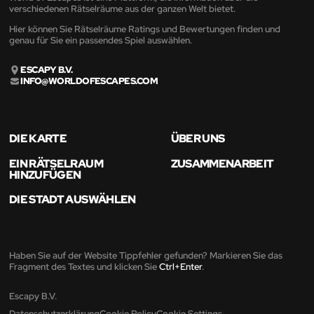
verschiedenen Rätselräume aus der ganzen Welt bietet.
Hier können Sie Rätselräume Ratings und Bewertungen finden und
genau für Sie ein passendes Spiel auswählen.
ESCAPY B.V.
INFO@WORLDOFESCAPES.COM
DIE KARTE
ÜBER UNS
EIN RÄTSELRAUM
ZUSAMMENARBEIT
HINZUFÜGEN
DIE STADT AUSWÄHLEN
Haben Sie auf der Website Tippfehler gefunden? Markieren Sie das
Fragment des Textes und klicken Sie
Ctrl+Enter
.
Escapy B.V.
Datenschutzerklärung
Cookie Policy
Cookie Settings