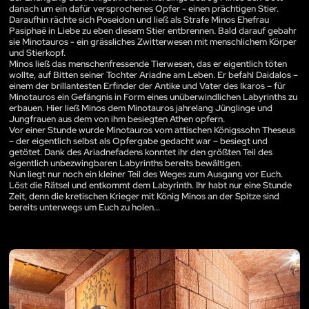
danach um ein dafür versprochenes Opfer - einen prächtigen Stier.
Daraufhin rächte sich Poseidon und ließ als Strafe Minos Ehefrau
Pasiphaë in Liebe zu eben diesem Stier entbrennen. Bald darauf gebahr
sie Minotauros - ein grässliches Zwitterwesen mit menschlichem Körper
und Stierkopf.
Minos ließ das menschenfressende Tierwesen, das er eigentlich töten
wollte, auf Bitten seiner Tochter Ariadne am Leben. Er befahl Daidalos –
einem der brillantesten Erfinder der Antike und Vater des Ikaros – für
Minotauros ein Gefängnis in Form eines unüberwindlichen Labyrinths zu
erbauen. Hier ließ Minos dem Minotauros jahrelang Jünglinge und
Jungfrauen aus dem von ihm besiegten Athen opfern.
Vor einer Stunde wurde Minotauros vom attischen Königssohn Theseus
– der eigentlich selbst als Opfergabe gedacht war – besiegt und
getötet. Dank des Ariadnefadens konntet ihr den größten Teil des
eigentlich unbezwingbaren Labyrinths bereits bewältigen.
Nun liegt nur noch ein kleiner Teil des Weges zum Ausgang vor Euch.
Löst die Rätsel und entkommt dem Labyrinth. Ihr habt nur eine Stunde
Zeit, denn die kretischen Krieger mit König Minos an der Spitze sind
bereits unterwegs um Euch zu holen...