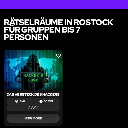
RÄTSELRÄUME IN ROSTOCK
FÜR GRUPPEN BIS 7
PERSONEN
LIKE
DAS VERSTECK DES HACKERS
3 – 8
60 MIN.
VIEW MORE