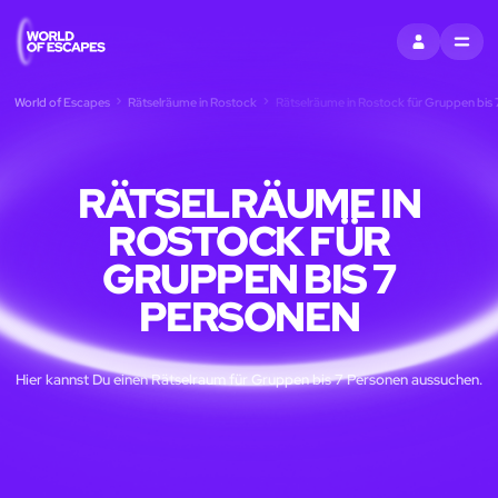
EINTRAGEN
MENU
World of Escapes
Rätselräume in Rostock
Rätselräume in Rostock für Gruppen bis
RÄTSELRÄUME IN
ROSTOCK FÜR
GRUPPEN BIS 7
PERSONEN
Hier kannst Du einen Rätselraum für Gruppen bis 7 Personen aussuchen.