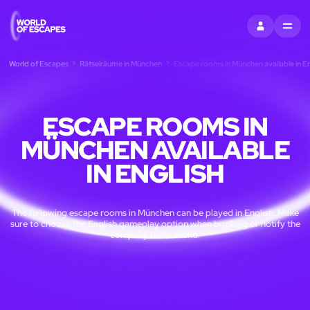
EINTRAGEN
MENU
World of Escapes
Rätselräume in München
Escape rooms in München available in En
ESCAPE ROOMS IN
MÜNCHEN AVAILABLE
IN ENGLISH
The following escape rooms in München can be played in English. Make
sure to choose the English gameplay option when booking or notify the
company beforehand.