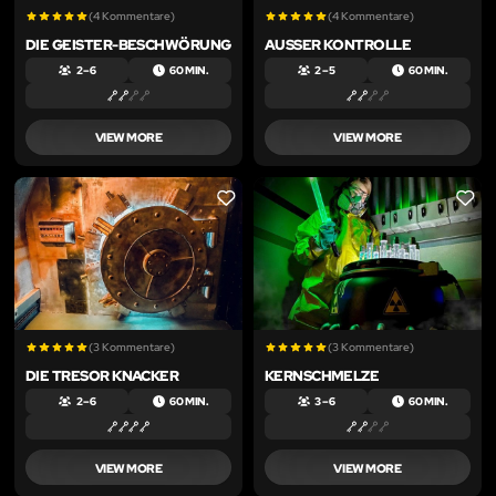
(4 Kommentare)
(4 Kommentare)
DIE GEISTER-BESCHWÖRUNG
AUSSER KONTROLLE
2 – 6
60 MIN.
2 – 5
60 MIN.
VIEW MORE
VIEW MORE
LIKE
LIKE
(3 Kommentare)
(3 Kommentare)
DIE TRESOR KNACKER
KERNSCHMELZE
2 – 6
60 MIN.
3 – 6
60 MIN.
VIEW MORE
VIEW MORE