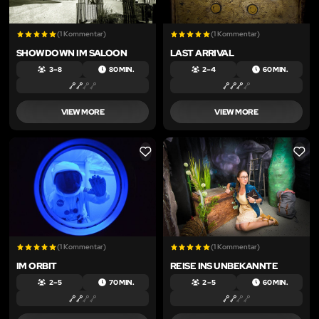
(1 Kommentar)
(1 Kommentar)
SHOWDOWN IM SALOON
LAST ARRIVAL
3 – 8
80 MIN.
2 – 4
60 MIN.
VIEW MORE
VIEW MORE
LIKE
LIKE
(1 Kommentar)
(1 Kommentar)
IM ORBIT
REISE INS UNBEKANNTE
2 – 5
70 MIN.
2 – 5
60 MIN.