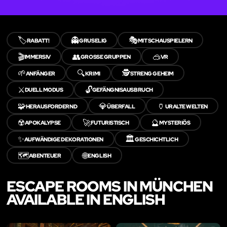
🏷️
👻
🎭
RABATT!
GRUSELIG
MIT SCHAUSPIELERN
🎬
👥
🥽
IMMERSIV
GROSSE GRUPPEN
VR
🌱
🔍
🕵️
ANFÄNGER
KRIMI
STRENG GEHEIM
⚔️
🔓
DUELL MODUS
GEFÄNGNISAUSBRUCH
🧩
💎
🏺
HERAUSFORDERND
ÜBERFALL
URALTE WELTEN
☢️
🚀
🔮
APOKALYPSE
FUTURISTISCH
MYSTERIÖS
✨
🏛️
AUFWÄNDIGE DEKORATIONEN
GESCHICHTLICH
🗺️
🌐
ABENTEUER
ENGLISH
ESCAPE ROOMS IN MÜNCHEN
AVAILABLE IN ENGLISH