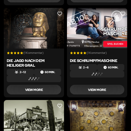
LIKE
LIKE
(1 Kommentar)
(1 Kommentar)
DIE JAGD NACH DEM
DIE SCHRUMPFMASCHINE
HEILIGER GRAL
2 – 6
60 MIN.
2 – 12
60 MIN.
VIEW MORE
VIEW MORE
LIKE
LIKE