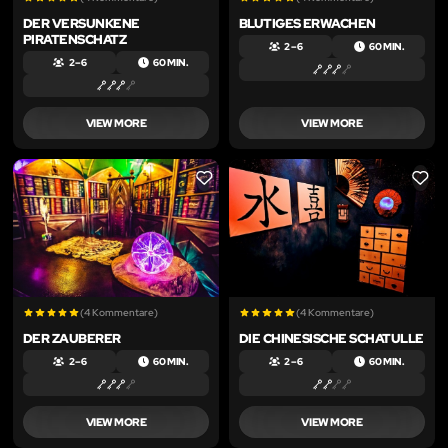
DER VERSUNKENE
BLUTIGES ERWACHEN
PIRATENSCHATZ
2 – 6
60 MIN.
2 – 6
60 MIN.
VIEW MORE
VIEW MORE
LIKE
LIKE
(4 Kommentare)
(4 Kommentare)
DER ZAUBERER
DIE CHINESISCHE SCHATULLE
2 – 6
60 MIN.
2 – 6
60 MIN.
VIEW MORE
VIEW MORE