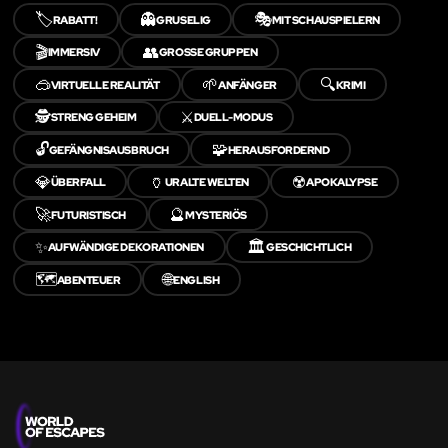
🏷️
👻
🎭
RABATT!
GRUSELIG
MIT SCHAUSPIELERN
🎬
👥
IMMERSIV
GROSSE GRUPPEN
🥽
🌱
🔍
VIRTUELLE REALITÄT
ANFÄNGER
KRIMI
🕵️
⚔️
STRENG GEHEIM
DUELL-MODUS
🔓
🧩
GEFÄNGNISAUSBRUCH
HERAUSFORDERND
💎
🏺
☢️
ÜBERFALL
URALTE WELTEN
APOKALYPSE
🚀
🔮
FUTURISTISCH
MYSTERIÖS
✨
🏛️
AUFWÄNDIGE DEKORATIONEN
GESCHICHTLICH
🗺️
🌐
ABENTEUER
ENGLISH