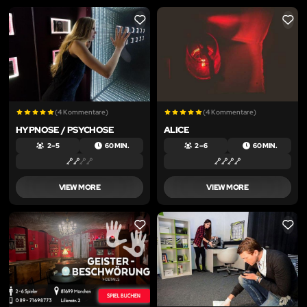
LIKE
LIKE
(4 Kommentare)
(4 Kommentare)
HYPNOSE / PSYCHOSE
ALICE
2 – 5
60 MIN.
2 – 6
60 MIN.
VIEW MORE
VIEW MORE
LIKE
LIKE