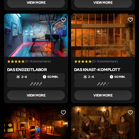
VIEW MORE
VIEW MORE
LIKE
LIKE
(5+ Kommentare)
(5+ Kommentare)
DAS ENDZEITLABOR
DAS KNAST-KOMPLOTT
2 – 6
60 MIN.
2 – 6
60 MIN.
VIEW MORE
VIEW MORE
LIKE
LIKE