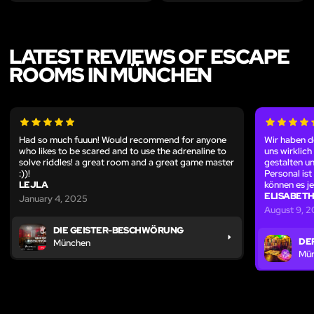
LATEST REVIEWS OF ESCAPE
ROOMS IN MÜNCHEN
Had so much fuuun! Would recommend for anyone
Wir haben d
who likes to be scared and to use the adrenaline to
uns wirklich
solve riddles! a great room and a great game master
gestalten un
:))!
Personal ist
LEJLA
können es j
ELISABET
January 4, 2025
August 9, 
DIE GEISTER-BESCHWÖRUNG
DE
München
Mü