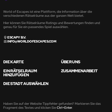
World of Escapes ist eine Plattform, die Information über die
verschiedenen Rätselräume aus der ganzen Welt bietet.
Hier können Sie Rätselräume Ratings und Bewertungen finden und
genau für Sie ein passendes Spiel auswählen.
ESCAPY B.V.
INFO@WORLDOFESCAPES.COM
DIE KARTE
ÜBER UNS
EIN RÄTSELRAUM
ZUSAMMENARBEIT
HINZUFÜGEN
DIE STADT AUSWÄHLEN
Haben Sie auf der Website Tippfehler gefunden? Markieren Sie das
Fragment des Textes und klicken Sie
Ctrl+Enter
.