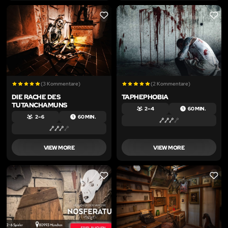
LIKE
LIKE
(3 Kommentare)
(2 Kommentare)
DIE RACHE DES
TAPHEPHOBIA
TUTANCHAMUNS
2 – 4
60 MIN.
2 – 6
60 MIN.
VIEW MORE
VIEW MORE
LIKE
LIKE