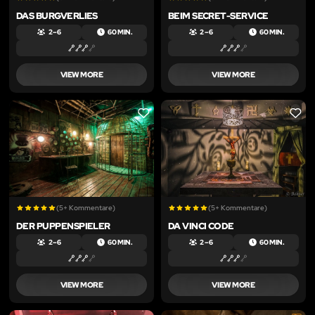
DAS BURGVERLIES
BEIM SECRET-SERVICE
2 – 6
60 MIN.
2 – 6
60 MIN.
VIEW MORE
VIEW MORE
LIKE
LIKE
(5+ Kommentare)
(5+ Kommentare)
DER PUPPENSPIELER
DA VINCI CODE
2 – 6
60 MIN.
2 – 6
60 MIN.
VIEW MORE
VIEW MORE