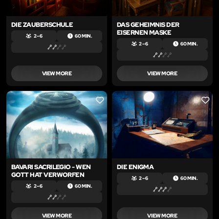
DIE ZAUBERSCHULE
DAS GEHEIMNIS DER
EISERNEN MASKE
2 – 6
60 MIN.
2 – 6
60 MIN.
VIEW MORE
VIEW MORE
LIKE
LIKE
BAVARI SACRILEGIO - WEN
DIE ENIGMA
GOTT HAT VERWORFEN
2 – 6
60 MIN.
2 – 6
60 MIN.
VIEW MORE
VIEW MORE