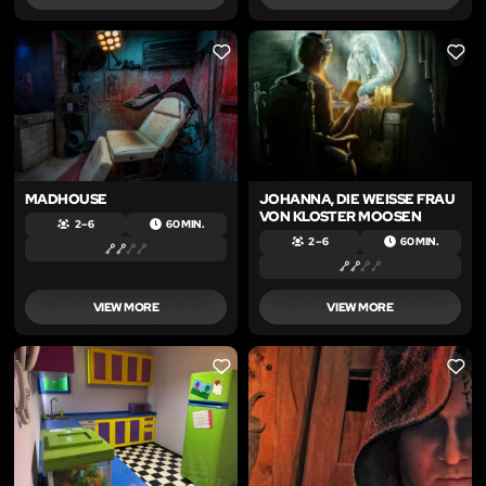
LIKE
LIKE
MADHOUSE
JOHANNA, DIE WEISSE FRAU V
ON KLOSTER MOOSEN
2 – 6
60 MIN.
2 – 6
60 MIN.
VIEW MORE
VIEW MORE
LIKE
LIKE