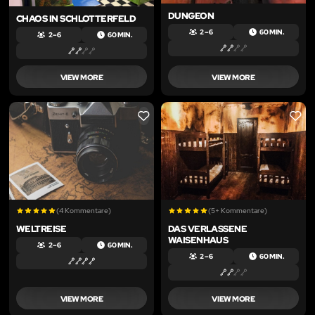
DUNGEON
CHAOS IN SCHLOTTERFELD
2 – 6
60 MIN.
2 – 6
60 MIN.
VIEW MORE
VIEW MORE
LIKE
LIKE
(4 Kommentare)
(5+ Kommentare)
WELTREISE
DAS VERLASSENE
WAISENHAUS
2 – 6
60 MIN.
2 – 6
60 MIN.
VIEW MORE
VIEW MORE