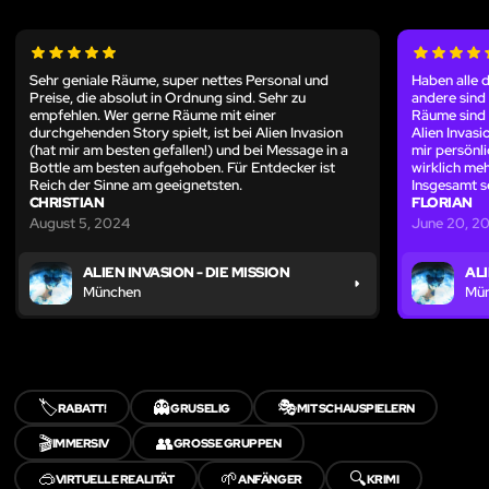
Sehr geniale Räume, super nettes Personal und
Haben alle 
Preise, die absolut in Ordnung sind. Sehr zu
andere sind 
empfehlen. Wer gerne Räume mit einer
Räume sind 
durchgehenden Story spielt, ist bei Alien Invasion
Alien Invas
(hat mir am besten gefallen!) und bei Message in a
mir persönli
Bottle am besten aufgehoben. Für Entdecker ist
wirklich me
Reich der Sinne am geeignetsten.
Insgesamt s
CHRISTIAN
FLORIAN
August 5, 2024
June 20, 2
ALIEN INVASION - DIE MISSION
ALI
München
Mü
🏷️
👻
🎭
RABATT!
GRUSELIG
MIT SCHAUSPIELERN
🎬
👥
IMMERSIV
GROSSE GRUPPEN
🥽
🌱
🔍
VIRTUELLE REALITÄT
ANFÄNGER
KRIMI