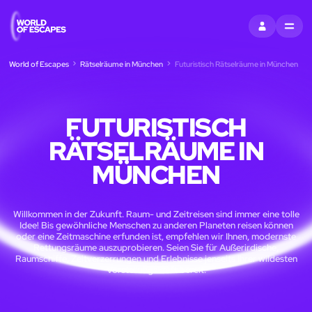
EINTRAGEN
MENU
World of Escapes
Rätselräume in München
Futuristisch Rätselräume in München
FUTURISTISCH
RÄTSELRÄUME IN
MÜNCHEN
Willkommen in der Zukunft. Raum- und Zeitreisen sind immer eine tolle
Idee! Bis gewöhnliche Menschen zu anderen Planeten reisen können
oder eine Zeitmaschine erfunden ist, empfehlen wir Ihnen, modernste
Rettungsräume auszuprobieren. Seien Sie für Außerirdische,
Raumschiffe, Zeitverzerrungen und Erlebnisse jenseits Ihrer wildesten
Vorstellungskraft bereit.