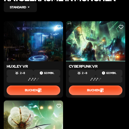
STANDARD
LIKE
LIKE
HUXLEY VR
CYBERPUNK VR
2 – 8
60 MIN.
2 – 8
60 MIN.
BUCHEN
BUCHEN
LIKE