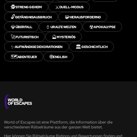
🕵️
⚔️
STRENG GEHEIM
DUELL-MODUS
🔓
🧩
GEFÄNGNISAUSBRUCH
HERAUSFORDERND
💎
🏺
☢️
ÜBERFALL
URALTE WELTEN
APOKALYPSE
🚀
🔮
FUTURISTISCH
MYSTERIÖS
✨
🏛️
AUFWÄNDIGE DEKORATIONEN
GESCHICHTLICH
🗺️
🌐
ABENTEUER
ENGLISH
World of Escapes ist eine Plattform, die Information über die
verschiedenen Rätselräume aus der ganzen Welt bietet.
Hier können Sie Rätselräume Ratings und Bewertungen finden und