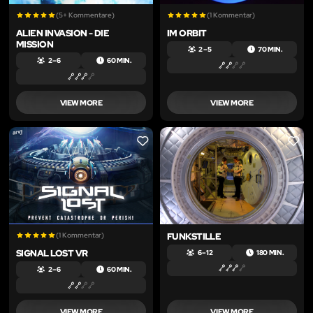
(5+ Kommentare)
(1 Kommentar)
ALIEN INVASION - DIE
IM ORBIT
MISSION
2 – 5
70 MIN.
2 – 6
60 MIN.
VIEW MORE
VIEW MORE
LIKE
LIKE
(1 Kommentar)
FUNKSTILLE
SIGNAL LOST VR
6 – 12
180 MIN.
2 – 6
60 MIN.
VIEW MORE
VIEW MORE