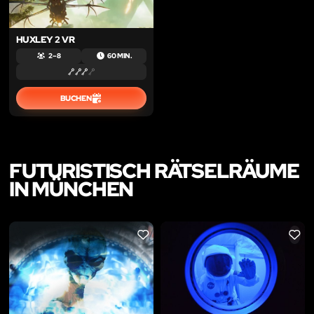
HUXLEY 2 VR
2 – 8
60 MIN.
BUCHEN
FUTURISTISCH RÄTSELRÄUME
IN MÜNCHEN
LIKE
LIKE