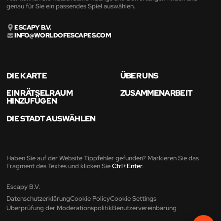
genau für Sie ein passendes Spiel auswählen.
ESCAPY B.V.
INFO@WORLDOFESCAPES.COM
DIE KARTE
ÜBER UNS
EIN RÄTSELRAUM
ZUSAMMENARBEIT
HINZUFÜGEN
DIE STADT AUSWÄHLEN
Haben Sie auf der Website Tippfehler gefunden? Markieren Sie das
Fragment des Textes und klicken Sie
Ctrl+Enter
.
Escapy B.V.
Datenschutzerklärung
Cookie Policy
Cookie Settings
Überprüfung der Moderationspolitik
Benutzervereinbarung