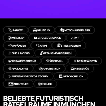
🏷️
👻
🎭
RABATT!
GRUSELIG
MIT SCHAUSPIELERN
🎬
👥
🥽
IMMERSIV
GROSSE GRUPPEN
VR
🌱
🔍
🕵️
ANFÄNGER
KRIMI
STRENG GEHEIM
⚔️
🔓
DUELL MODUS
GEFÄNGNISAUSBRUCH
🧩
💎
🏺
HERAUSFORDERND
ÜBERFALL
URALTE WELTEN
☢️
🚀
🔮
APOKALYPSE
FUTURISTISCH
MYSTERIÖS
✨
🏛️
AUFWÄNDIGE DEKORATIONEN
GESCHICHTLICH
🗺️
🌐
ABENTEUER
ENGLISH
BELIEBTE FUTURISTISCH
RÄTSELRÄUME IN MÜNCHEN