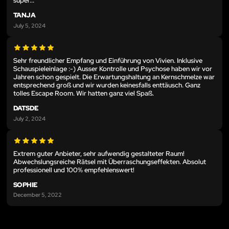
super...
TANJA
July 5, 2024
Sehr freundlicher Empfang und Einführung von Vivien. Inklusive
Schauspieleinlage :-) Ausser Kontrolle und Psychose haben wir vor
Jahren schon gespielt. Die Erwartungshaltung an Kernschmelze war
entsprechend groß und wir wurden keinesfalls enttäusch. Ganz
tolles Escape Room. Wir hatten ganz viel Spaß.
DATSDE
July 2, 2024
Extrem guter Anbieter, sehr aufwendig gestalteter Raum!
Abwechslungsreiche Rätsel mit Überraschungseffekten. Absolut
professionell und 100% empfehlenswert!
SOPHIE
December 5, 2022