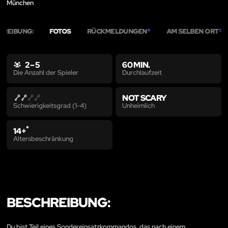
München
HREIBUNG:
FOTOS
RÜCKMELDUNGEN
AM SELBEN ORT
4
2
2 – 5
60 MIN.
Durchlaufzeit
Die Anzahl der Spieler
NOT SCARY
Unheimlich
Schwierigkeitsgrad (1-4)
*
14+
Altersbeschränkung
BESCHREIBUNG:
Du bist Teil eines Sondereinsatzkommandos, das nach einem