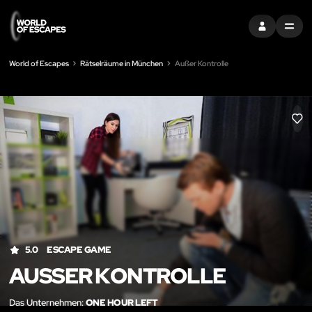
EINTRAGEN
MENU
World of Escapes
Rätselräume in München
Außer Kontrolle
LIK
5.0
ESCAPE GAME
AUSSER KONTROLLE
Das Unternehmen:
ONE HOUR LEFT