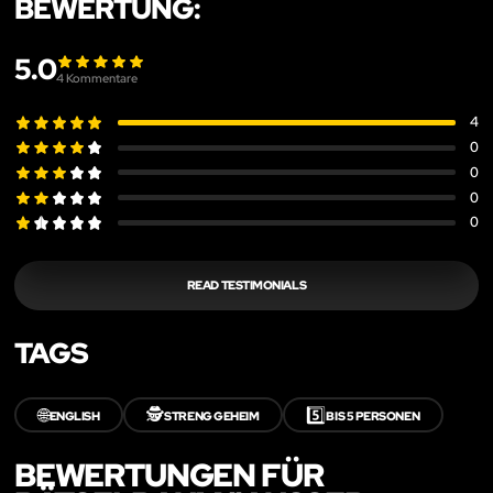
BEWERTUNG:
5.0
4
Kommentare
4
0
0
0
0
READ TESTIMONIALS
TAGS
🌐
🕵️
5️⃣
ENGLISH
STRENG GEHEIM
BIS 5 PERSONEN
BEWERTUNGEN FÜR