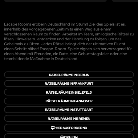
Escape Rooms erobern Deutschland im Sturm! Ziel des Spiels ist es,
innerhalb des vorgegebenen Zeitlimits einen Weg aus einem
verschlossenen Raum zu finden. Arbeitet im Team, um logische Rätsel zu
lösen, Hinweise zu entdecken und der Handlung zu folgen, um das
Geheimnis zu lüften. Jedes Rätsel bringt dich der ultimativen Flucht
einen Schritt näher! Escape-Room-Spiele eignen sich hervorragend für
einen Abend mit Freunden, ein Date, eine Geburtstagsfeier oder eine
teambildende Maßnahme in Deutschland.
RÄTSELRÄUME IN BERLIN
RÄTSELRÄUME IN FRANKFURT
RÄTSELRÄUME IN BIELEFELD
RÄTSELRÄUME IN HANNOVER
RÄTSELRÄUME IN STUTTGART
RÄTSELRÄUME IN BREMEN
🧩
HERAUSFORDERND
🌐
ENGLISH