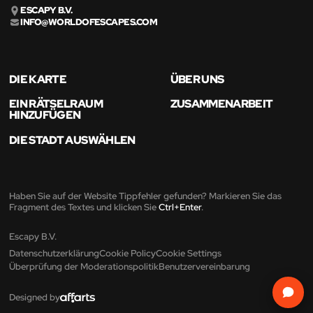
ESCAPY B.V.
INFO@WORLDOFESCAPES.COM
DIE KARTE
ÜBER UNS
EIN RÄTSELRAUM
ZUSAMMENARBEIT
HINZUFÜGEN
DIE STADT AUSWÄHLEN
Haben Sie auf der Website Tippfehler gefunden? Markieren Sie das
Fragment des Textes und klicken Sie
Ctrl+Enter
.
Escapy B.V.
Datenschutzerklärung
Cookie Policy
Cookie Settings
Überprüfung der Moderationspolitik
Benutzervereinbarung
Designed by