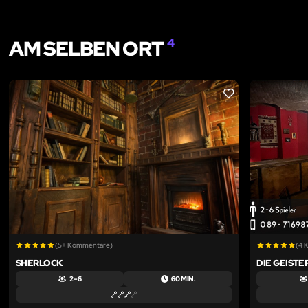
AM SELBEN ORT
4
LIKE
(5+ Kommentare)
(4 
SHERLOCK
DIE GEIST
2 – 6
60 MIN.