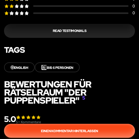
0
0
READ TESTIMONIALS
TAGS
🌐
6️⃣
ENGLISH
BIS 6 PERSONEN
BEWERTUNGEN FÜR
RÄTSELRAUM "DER
PUPPENSPIELER"
5
5.0
5
+ Kommentare
EINEN KOMMENTAR HINTERLASSEN