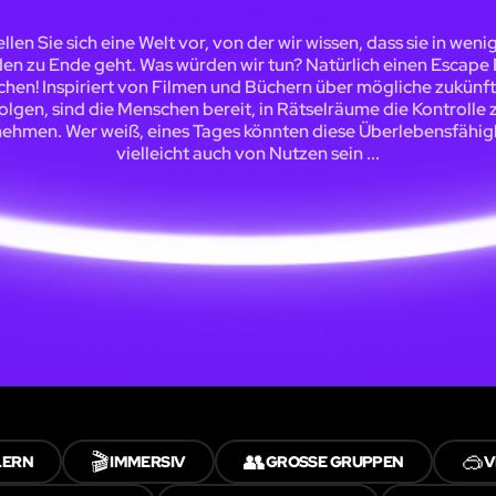
ellen Sie sich eine Welt vor, von der wir wissen, dass sie in weni
en zu Ende geht. Was würden wir tun? Natürlich einen Escap
hen! Inspiriert von Filmen und Büchern über mögliche zukünf
olgen, sind die Menschen bereit, in Rätselräume die Kontrolle 
ehmen. Wer weiß, eines Tages könnten diese Überlebensfähig
vielleicht auch von Nutzen sein ...
🎬
👥
🥽
LERN
IMMERSIV
GROSSE GRUPPEN
V