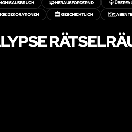
🧩
💎
NGNISAUSBRUCH
HERAUSFORDERND
ÜBERFA
🏛️
🗺️
GE DEKORATIONEN
GESCHICHTLICH
ABENT
LYPSE RÄTSELRÄU