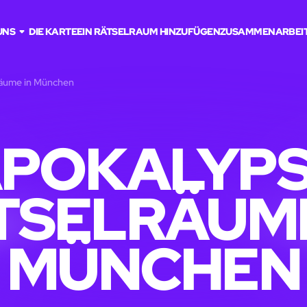
UNS
DIE KARTE
EIN RÄTSELRAUM HINZUFÜGEN
ZUSAMMENARBEI
räume in München
POKALYP
TSELRÄUME
MÜNCHEN