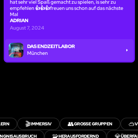
hat sehr viel Spaß gemacht zu spielen, is sehr zu
empfehlen 👍👍👍freuen uns schon auf das nächste
Mal
ADRIAN
August 7, 2024
DAS ENDZEITLABOR
München
🎬
👥
🥽
LERN
IMMERSIV
GROSSE GRUPPEN
V
🧩
💎
NGNISAUSBRUCH
HERAUSFORDERND
ÜBERFA