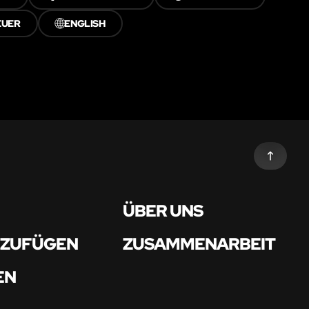
🌐
EUER
ENGLISH
ÜBER UNS
NZUFÜGEN
ZUSAMMENARBEIT
EN