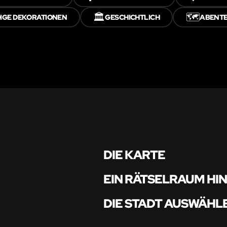
🏛️
🗺️
GE DEKORATIONEN
GESCHICHTLICH
ABENT
DIE KARTE
EIN RÄTSELRAUM HI
DIE STADT AUSWÄHL