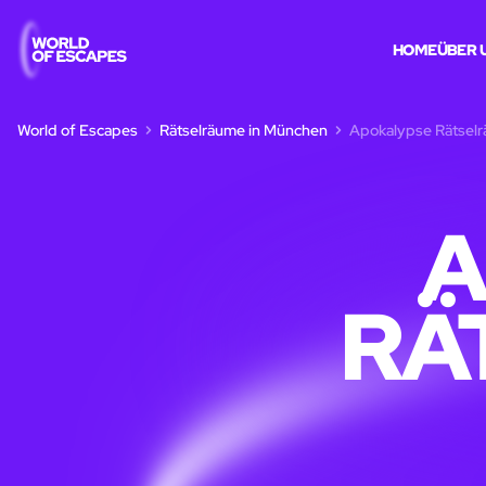
HOME
ÜBER 
World of Escapes
Rätselräume in München
Apokalypse Rätsel
A
RÄ