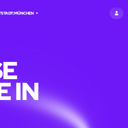
T
STADT:
MÜNCHEN
EINT
SE
 IN