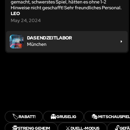
gemacht, schwerstes Spiel, hätten es ohne 1-2
Hinweise nicht geschafft! Sehr freundliches Personal.
LEO
May 24, 2024
DAS ENDZEITLABOR
München
🏷️
👻
🎭
RABATT!
GRUSELIG
MIT SCHAUSPIE
🕵️
⚔️
🔓
STRENG GEHEIM
DUELL-MODUS
GEFÄ