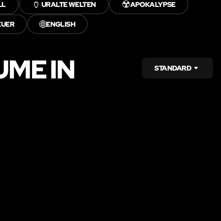
🏺
☢️
LL
URALTE WELTEN
APOKALYPSE
🌐
EUER
ENGLISH
ME IN
STANDARD