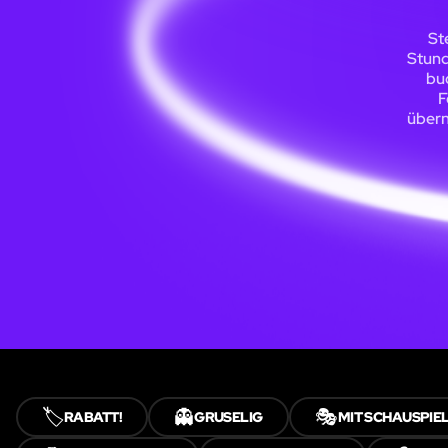
St
Stund
buc
F
übern
🏷️
👻
🎭
RABATT!
GRUSELIG
MIT SCHAUSPIE