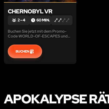
CHERNOBYL VR
2 – 4
60 MIN.
Buchen Sie jetzt mit dem Promo-
Code WORLD-OF-ESCAPES und
erhalten Sie einen Rabatt von 5%!
Wenn wir doch nur die
Vergangenheit ändern oder Zeuge
BUCHEN
der Ereignisse werden könnten, die
die Welt verändert haben... Ist es
möglich, das Schicksal zu ändern?
APOKALYPSE RÄ