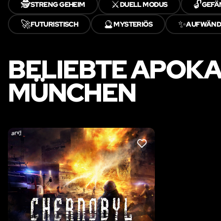
🕵️
⚔️
🔓
STRENG GEHEIM
DUELL MODUS
GEFÄ
🚀
🔮
✨
FUTURISTISCH
MYSTERIÖS
AUFWÄNDI
BELIEBTE APOKA
MÜNCHEN
LIKE