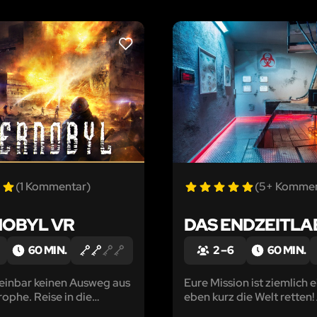
LIKE
(1 Kommentar)
(5+ Kommen
OBYL VR
DAS ENDZEITL
60 MIN.
2 – 6
60 MIN.
einbar keinen Ausweg aus
Eure Mission ist ziemlich 
rophe. Reise in die
eben kurz die Welt retten!
heit und versuche die
beeilt euch – die Untoten 