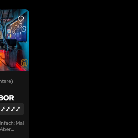
LIKE
tare)
ABOR
einfach: Mal
 Aber
schlürfen