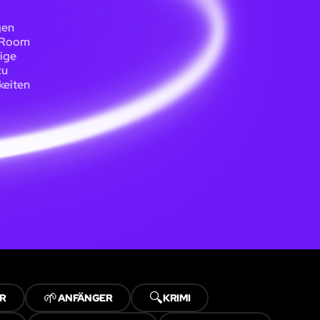
gen
e Room
tige
zu
keiten
🌱
🔍
R
ANFÄNGER
KRIMI