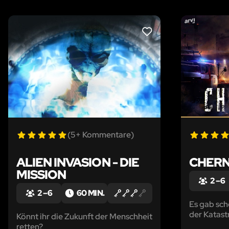
LIKE
(5+ Kommentare)
ALIEN INVASION - DIE
CHERN
MISSION
2 – 6
2 – 6
60 MIN.
Es gab sch
der Katast
Könnt ihr die Zukunft der Menschheit
Vergangen
retten?