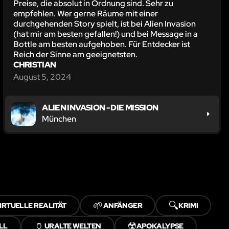
Preise, die absolut in Ordnung sind. Sehr zu
empfehlen. Wer gerne Räume mit einer
durchgehenden Story spielt, ist bei Alien Invasion
(hat mir am besten gefallen!) und bei Message in a
Bottle am besten aufgehoben. Für Entdecker ist
Reich der Sinne am geeignetsten.
CHRISTIAN
August 5, 2024
ALIEN INVASION - DIE MISSION
München
🌱
🔍
IRTUELLE REALITÄT
ANFÄNGER
KRIMI
🏺
☢️
LL
URALTE WELTEN
APOKALYPSE