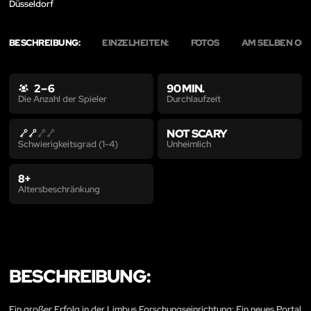
Düsseldorf
BESCHREIBUNG:
EINZELHEITEN:
FOTOS
AM SELBEN OR
2 – 6
90 MIN.
Durchlaufzeit
Die Anzahl der Spieler
NOT SCARY
Unheimlich
Schwierigkeitsgrad (1-4)
8+
Altersbeschränkung
BESCHREIBUNG:
Ein großer Erfolg in der Limbus Forschungseinrichtung: Ein neues Portal