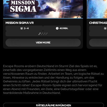
MISSION SIGMA VR
CHRISTMAS
2 – 4
40 MIN.
VIEW MORE
Escape Rooms erobern Deutschland im Sturm! Ziel des Spiels ist es,
innerhalb des vorgegebenen Zeitlimits einen Weg aus einem
verschlossenen Raum zu finden. Arbeitet im Team, um logische Rätsel zu
lösen, Hinweise zu entdecken und der Handlung zu folgen, um das
Geheimnis zu lüften. Jedes Rätsel bringt dich der ultimativen Flucht
einen Schritt näher! Escape-Room-Spiele eignen sich hervorragend für
einen Abend mit Freunden, ein Date, eine Geburtstagsfeier oder eine
teambildende Maßnahme in Deutschland.
RÄTSELRÄUME IN MÜNCHEN