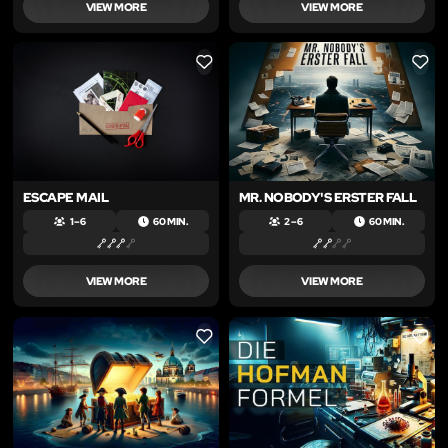
VIEW MORE
VIEW MORE
LIKE
LIKE
ESCAPE MAIL
MR. NOBODY'S ERSTER FALL
1 – 6
60 MIN.
2 – 6
60 MIN.
VIEW MORE
VIEW MORE
LIKE
LIKE