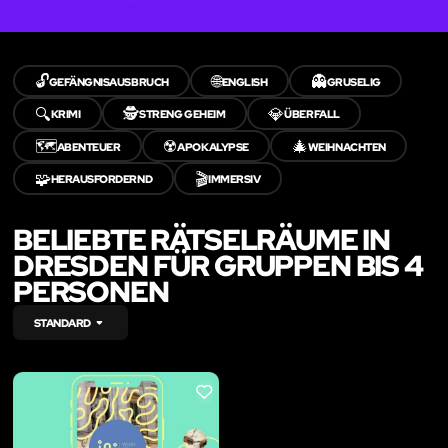
🔓
🌐
👻
GEFÄNGNISAUSBRUCH
ENGLISH
GRUSELIG
🔍
🕵️
💎
KRIMI
STRENG GEHEIM
ÜBERFALL
🗺️
☢️
🎄
ABENTEUER
APOKALYPSE
WEIHNACHTEN
🧩
🎬
HERAUSFORDERND
IMMERSIV
BELIEBTE RÄTSELRÄUME IN
DRESDEN FÜR GRUPPEN BIS 4
PERSONEN
STANDARD
LIKE