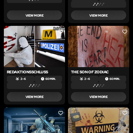
VIEW MORE
VIEW MORE
LIKE
LIKE
REDAKTIONSSCHLUSS
THE SON OF ZODIAC
2 – 6
60 MIN.
2 – 6
60 MIN.
VIEW MORE
VIEW MORE
LIKE
LIKE