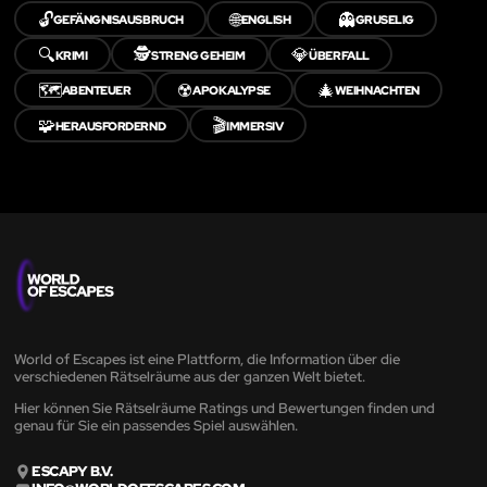
🔓
🌐
👻
GEFÄNGNISAUSBRUCH
ENGLISH
GRUSELIG
🔍
🕵️
💎
KRIMI
STRENG GEHEIM
ÜBERFALL
🗺️
☢️
🎄
ABENTEUER
APOKALYPSE
WEIHNACHTEN
🧩
🎬
HERAUSFORDERND
IMMERSIV
World of Escapes ist eine Plattform, die Information über die
verschiedenen Rätselräume aus der ganzen Welt bietet.
Hier können Sie Rätselräume Ratings und Bewertungen finden und
genau für Sie ein passendes Spiel auswählen.
ESCAPY B.V.