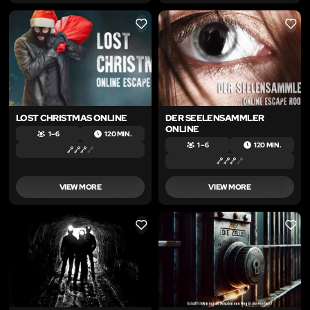
LIKE
LIKE
LOST CHRISTMAS ONLINE
DER SEELENSAMMLER
ONLINE
1 – 6
120 MIN.
1 – 6
120 MIN.
VIEW MORE
VIEW MORE
LIKE
LIKE