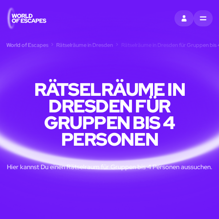
EINTRAGEN
MENU
World of Escapes
Rätselräume in Dresden
Rätselräume in Dresden für Gruppen bis
RÄTSELRÄUME IN
DRESDEN FÜR
GRUPPEN BIS 4
PERSONEN
Hier kannst Du einen Rätselraum für Gruppen bis 4 Personen aussuchen.