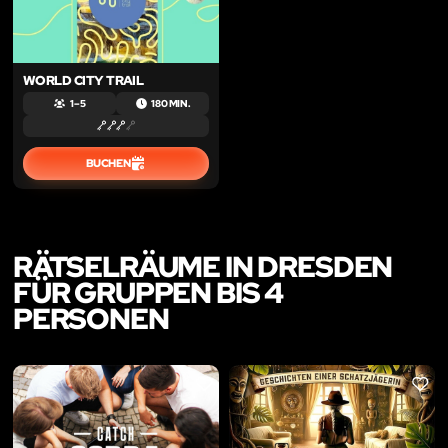
WORLD CITY TRAIL
1 – 5
180 MIN.
BUCHEN
RÄTSELRÄUME IN DRESDEN
FÜR GRUPPEN BIS 4
PERSONEN
LIKE
LIKE