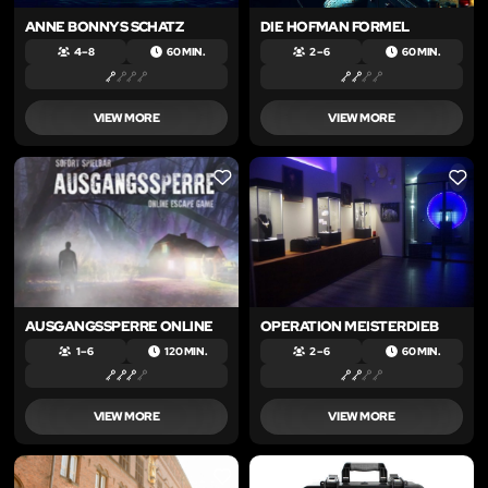
ANNE BONNYS SCHATZ
DIE HOFMAN FORMEL
4 – 8
60 MIN.
2 – 6
60 MIN.
VIEW MORE
VIEW MORE
LIKE
LIKE
AUSGANGSSPERRE ONLINE
OPERATION MEISTERDIEB
1 – 6
120 MIN.
2 – 6
60 MIN.
VIEW MORE
VIEW MORE
LIKE
LIKE