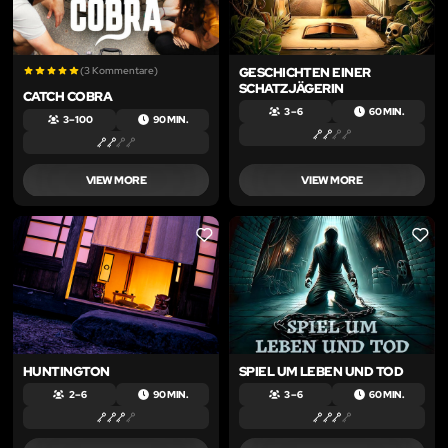
(3 Kommentare)
GESCHICHTEN EINER
SCHATZJÄGERIN
CATCH COBRA
3 – 6
60 MIN.
3 – 100
90 MIN.
VIEW MORE
VIEW MORE
LIKE
LIKE
HUNTINGTON
SPIEL UM LEBEN UND TOD
2 – 6
90 MIN.
3 – 6
60 MIN.