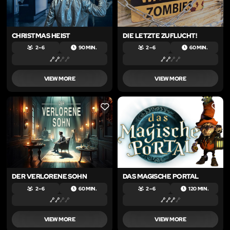
CHRISTMAS HEIST
DIE LETZTE ZUFLUCHT!
2 – 6
90 MIN.
2 – 6
60 MIN.
VIEW MORE
VIEW MORE
LIKE
LIKE
DER VERLORENE SOHN
DAS MAGISCHE PORTAL
2 – 6
60 MIN.
2 – 6
120 MIN.
VIEW MORE
VIEW MORE