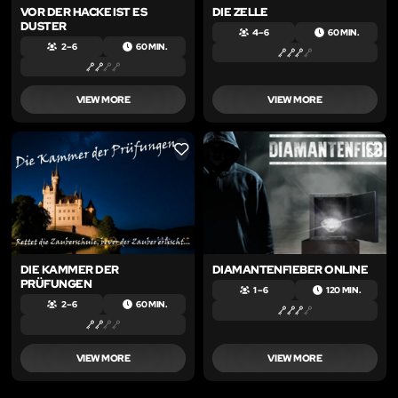
VOR DER HACKE IST ES
DIE ZELLE
DUSTER
4 – 6
60 MIN.
2 – 6
60 MIN.
VIEW MORE
VIEW MORE
LIKE
LIKE
DIE KAMMER DER
DIAMANTENFIEBER ONLINE
PRÜFUNGEN
1 – 6
120 MIN.
2 – 6
60 MIN.
VIEW MORE
VIEW MORE