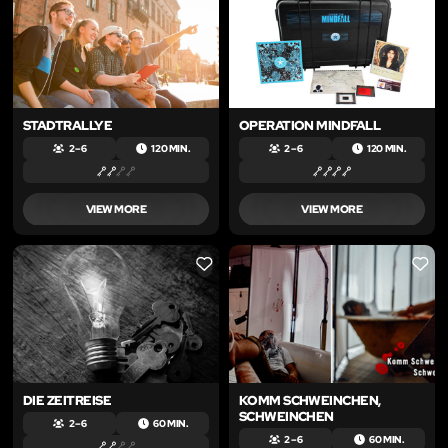
STADTRALLYE
OPERATION MINDFALL
2 – 6
120 MIN.
2 – 6
120 MIN.
VIEW MORE
VIEW MORE
LIKE
LIKE
DIE ZEITREISE
KOMM SCHWEINCHEN,
SCHWEINCHEN
2 – 6
60 MIN.
2 – 6
60 MIN.