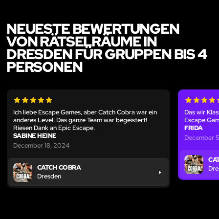
NEUESTE BEWERTUNGEN
VON RÄTSELRÄUME IN
DRESDEN FÜR GRUPPEN BIS 4
PERSONEN
Ich liebe Escape Games, aber Catch Cobra war ein
Das wir Kla
anderes Level. Das ganze Team war begeistert!
Escape Gam
Riesen Dank an Epic Escape.
FRIDA
SABINE HEINE
December 5
December 18, 2024
CA
CATCH COBRA
Dre
Dresden