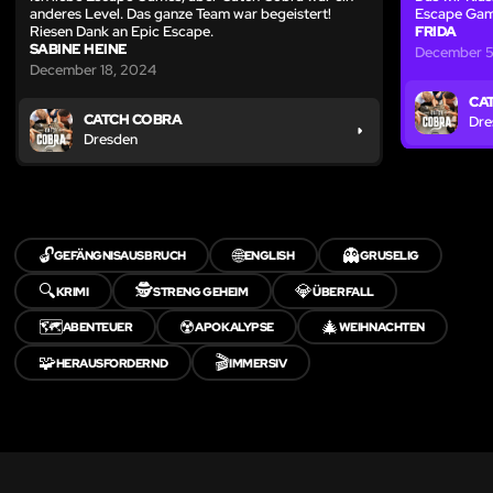
anderes Level. Das ganze Team war begeistert!
Escape Gam
Riesen Dank an Epic Escape.
FRIDA
SABINE HEINE
December 5
December 18, 2024
CA
CATCH COBRA
Dre
Dresden
🔓
🌐
👻
GEFÄNGNISAUSBRUCH
ENGLISH
GRUSELIG
🔍
🕵️
💎
KRIMI
STRENG GEHEIM
ÜBERFALL
🗺️
☢️
🎄
ABENTEUER
APOKALYPSE
WEIHNACHTEN
🧩
🎬
HERAUSFORDERND
IMMERSIV