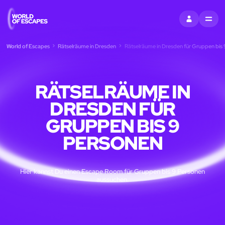
EINTRAGEN
MENU
World of Escapes
Rätselräume in Dresden
Rätselräume in Dresden für Gruppen bis
RÄTSELRÄUME IN
DRESDEN FÜR
GRUPPEN BIS 9
PERSONEN
Hier kannst Du einen Escape Room für Gruppen bis 9 Personen
aussuchen.