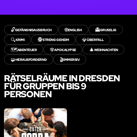
🔓
🌐
👻
GEFÄNGNISAUSBRUCH
ENGLISH
GRUSELIG
🔍
🕵️
💎
KRIMI
STRENG GEHEIM
ÜBERFALL
🗺️
☢️
🎄
ABENTEUER
APOKALYPSE
WEIHNACHTEN
🧩
🎬
HERAUSFORDERND
IMMERSIV
RÄTSELRÄUME IN DRESDEN
FÜR GRUPPEN BIS 9
PERSONEN
LIKE