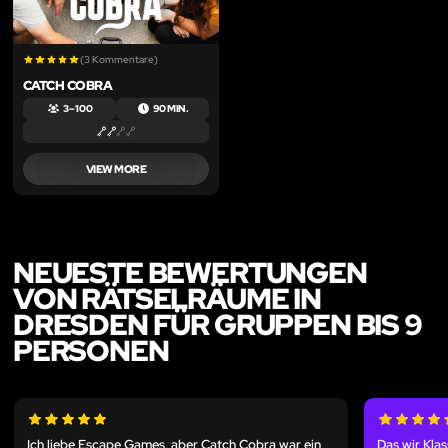
(3 Kommentare)
CATCH COBRA
3 – 100
90 MIN.
VIEW MORE
NEUESTE BEWERTUNGEN
VON RÄTSELRÄUME IN
DRESDEN FÜR GRUPPEN BIS 9
PERSONEN
Ich liebe Escape Games, aber Catch Cobra war ein
Das wir Kla