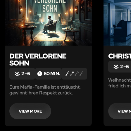
DER VERLORENE
CHRIS
SOHN
2 – 6
2 – 6
60 MIN.
Weihnachte
friedlich m
Eure Mafia-Familie ist enttäuscht,
verbringt…
gewinnt ihren Respekt zurück.
Raubüberfa
prestigetr
VIEW MORE
VIEW 