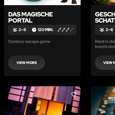
DAS MAGISCHE
GESCH
PORTAL
SCHAT
2 – 6
120 MIN.
3 – 6
Outdoor escape game
Reist in d
brecht ein
VIEW MORE
VIEW 
LIKE