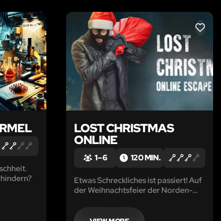
LIKE
LIKE
ORMEL
LOST CHRISTMAS
ONLINE
1 – 6
120 MIN.
schheit.
rhindern?
Etwas Schreckliches ist passiert! Auf
der Weihnachtsfeier der Norden-
Polaris-AG wurden Wunschzettel
von Tausenden Kindern vom
firmeneigenen Server gelöscht.