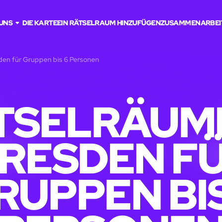
UNS
DIE KARTE
EIN RÄTSELRAUM HINZUFÜGEN
ZUSAMMENARBEI
den für Gruppen bis 6 Personen
TSELRÄUME
RESDEN F
RUPPEN BIS