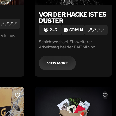
VOR DER HACKE IST ES
DUSTER
2 – 6
60 MIN.
echt aus
Schichtwechsel. Ein weiterer
Arbeitstag bei der EAF Mining
GmbH endet. Ihr betretet den
Aufzug, welcher euch an die
Oberfläche bringen soll. Aber Stopp!
VIEW MORE
Etwas ist anders. Die Technik des
Aufzugs versagt. Ihr stürzt ab. In die
Tiefe. Haltlos.
LIKE
LIKE