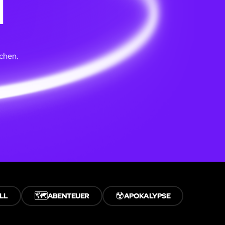
N
chen.
🗺️
☢️
LL
ABENTEUER
APOKALYPSE