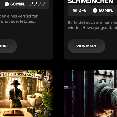
SCHWEINCHEN
60 MIN.
2 – 6
60 MIN.
gen eines verrückten
rs hat euer letztes
Ihr findet euch in einem Ke
geschlagen!
wieder. Bewegungsunfähi
dämmert, dass ihr euch in
Fängen des Serienkillers 
Butcher' befindet, welcher
MORE
VIEW MORE
Straßen Freibergs sein U
treibt. Die Uhr tickt.
LIKE