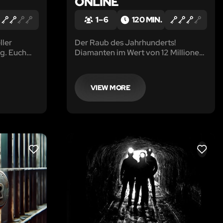
ONLINE
1 – 6
120 MIN.
ller
Der Raub des Jahrhunderts!
g. Euch
Diamanten im Wert von 12 Millionen
 den
Euro wurden aus einem Safe der
'The
Firma Foxhole entwendet. Ein Coup
 in den
der nur von einem Insider begangen
VIEW MORE
nwesen
werden konnte.
LIKE
LIKE