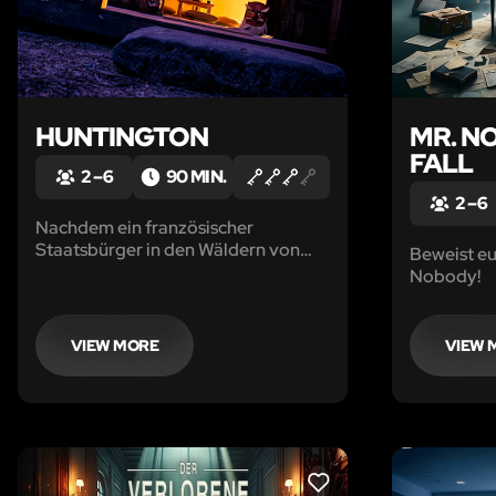
HUNTINGTON
MR. N
FALL
2 – 6
90 MIN.
2 – 6
Nachdem ein französischer
Staatsbürger in den Wäldern von
Beweist eu
Osaka verschwunden ist, schickte
Nobody!
Interpol eine ihrer besten Agenten
nach Japan, um sein Verschwinden
aufzuklären. Dort fand sie ein
VIEW MORE
VIEW 
Geheimnis...
LIKE