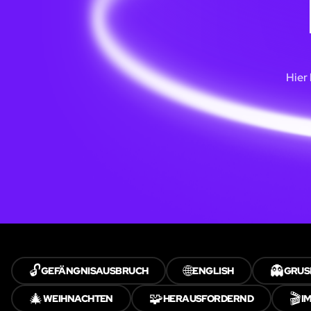
Hier
🔓
🌐
👻
GEFÄNGNISAUSBRUCH
ENGLISH
GRUS
🎄
🧩
🎬
WEIHNACHTEN
HERAUSFORDERND
I