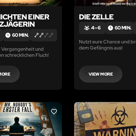
ICHTEN EINER
DIE ZELLE
ZJÄGERIN
4 – 6
60 MIN.
60 MIN.
Nutzt eure Chance und br
dem Gefängnis aus!
ie Vergangenheit und
en schrecklichen Fluch!
MORE
VIEW MORE
LIKE