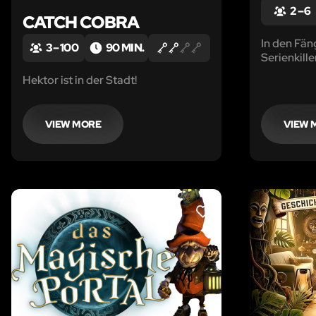
2 – 6
CATCH COBRA
In den Fän
3 – 100
90 MIN.
Serienkille
Stündlein 
Hektor ist in der Stadt!
VIEW MORE
VIEW 
LIKE