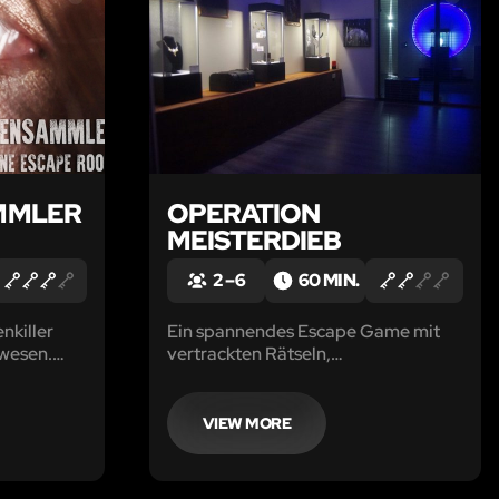
MMLER
OPERATION
MEISTERDIEB
2 – 6
60 MIN.
nkiller
Ein spannendes Escape Game mit
nwesen.
vertrackten Rätseln,
um den
ungewöhnlichen Aufgaben und sehr
viel Spaß für alle angehenden
 jetzt ist
Meisterdiebe!
VIEW MORE
n!