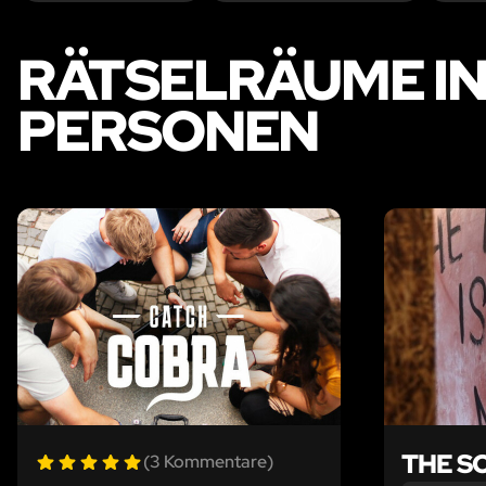
RÄTSELRÄUME IN
PERSONEN
LIKE
THE S
(3 Kommentare)