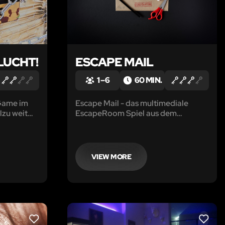
LUCHT!
ESCAPE MAIL
1 – 6
60 MIN.
Game im
Escape Mail - das multimediale
llzu weit
EscapeRoom Spiel aus dem
Briefkuvert - kommt direkt zu
dir/euch nach Hause!
und
VIEW MORE
LIKE
LIKE