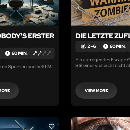
OBODY'S ERSTER
DIE LETZTE ZUF
2 – 6
60 MIN.
60 MIN.
Ein aufregendes Escape 
Stil einer vielleicht nicht a
ren Spürsinn und helft Mr.
entfernten Zukunft mit
ungewöhnlichen Rätseln,
vertrackten Kopfnüssen 
natürlich auch Zombies.
MORE
VIEW MORE
LIKE