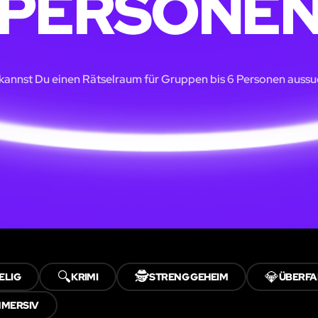
PERSONE
 kannst Du einen Rätselraum für Gruppen bis 6 Personen aussu
🔍
🕵️
💎
ELIG
KRIMI
STRENG GEHEIM
ÜBERFA
MMERSIV