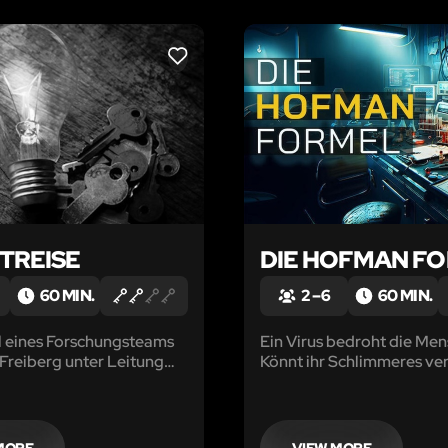
LIKE
ITREISE
DIE HOFMAN F
60 MIN.
2 – 6
60 MIN.
eil eines Forschungsteams
Ein Virus bedroht die Men
Freiberg unter Leitung
Könnt ihr Schlimmeres ve
 selbst. Durch eine
egebt ihr euch auf die
nes tapferen und
en Ahnen.