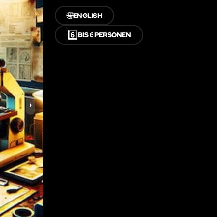
🌐
ENGLISH
6️⃣
BIS 6 PERSONEN