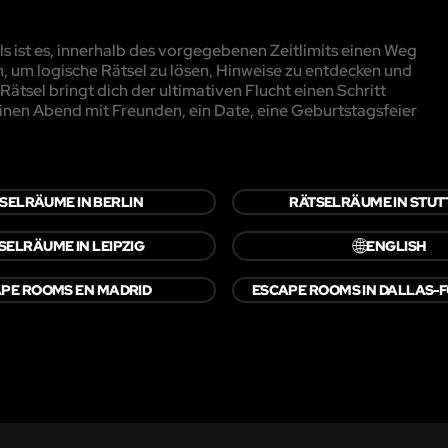
 ist es, innerhalb des vorgegebenen Zeitlimits einen Weg
, um logische Rätsel zu lösen, Hinweise zu entdecken und
ätsel bringt dich der ultimativen Flucht einen Schritt
inen Abend mit Freunden, ein Date, eine Geburtstagsfeier
SELRÄUME IN BERLIN
RÄTSELRÄUME IN STU
🌐
SELRÄUME IN LEIPZIG
ENGLISH
PE ROOMS EN MADRID
ESCAPE ROOMS IN DALLAS-