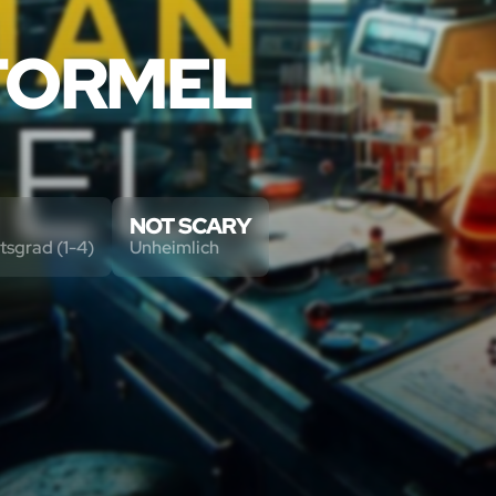
FORMEL
NOT SCARY
tsgrad (1-4)
Unheimlich