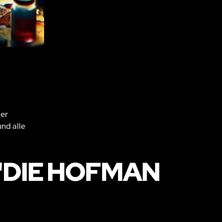
der
und alle
"DIE HOFMAN