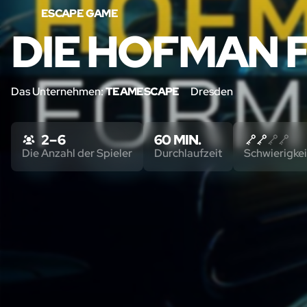
ESCAPE GAME
DIE HOFMAN 
Das Unternehmen:
TEAMESCAPE
Dresden
2 – 6
60 MIN.
Die Anzahl der Spieler
Durchlaufzeit
Schwierigkei