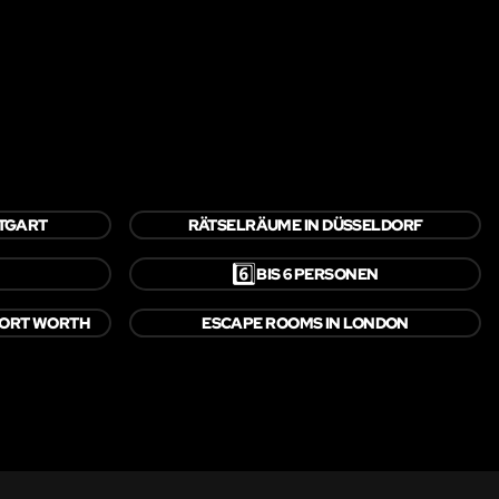
TTGART
RÄTSELRÄUME IN DÜSSELDORF
6️⃣
BIS 6 PERSONEN
FORT WORTH
ESCAPE ROOMS IN LONDON