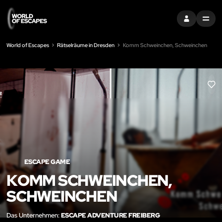
EINTRAGEN
MENU
World of Escapes
Rätselräume in Dresden
Komm Schweinchen, Schweinchen
LIK
ESCAPE GAME
KOMM SCHWEINCHEN,
SCHWEINCHEN
Das Unternehmen:
ESCAPE ADVENTURE FREIBERG