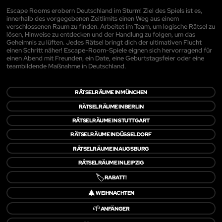
Escape Rooms erobern Deutschland im Sturm! Ziel des Spiels ist es,
innerhalb des vorgegebenen Zeitlimits einen Weg aus einem
verschlossenen Raum zu finden. Arbeitet im Team, um logische Rätsel zu
lösen, Hinweise zu entdecken und der Handlung zu folgen, um das
Geheimnis zu lüften. Jedes Rätsel bringt dich der ultimativen Flucht
einen Schritt näher! Escape-Room-Spiele eignen sich hervorragend für
einen Abend mit Freunden, ein Date, eine Geburtstagsfeier oder eine
teambildende Maßnahme in Deutschland.
RÄTSELRÄUME IN MÜNCHEN
RÄTSELRÄUME IN BERLIN
RÄTSELRÄUME IN STUTTGART
RÄTSELRÄUME IN DÜSSELDORF
RÄTSELRÄUME IN AUGSBURG
RÄTSELRÄUME IN LEIPZIG
🏷️
RABATT!
🎄
WEIHNACHTEN
🌱
ANFÄNGER