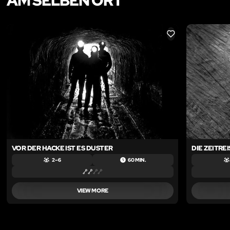
AM SELBEN ORT
LIKE
VOR DER HACKE IST ES DUSTER
DIE ZEITREI
2 – 6
60 MIN.
VIEW MORE