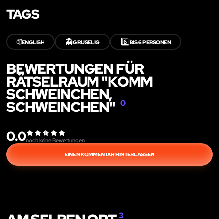
TAGS
🌐
👻
6️⃣
ENGLISH
GRUSELIG
BIS 6 PERSONEN
BEWERTUNGEN FÜR
RÄTSELRAUM "KOMM
SCHWEINCHEN,
SCHWEINCHEN"
0
0.0
noch keine Bewertungen
EINEN KOMMENTAR HINTERLASSEN
3