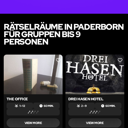
RÄTSELRÄUME IN PADERBORN
FÜR GRUPPEN BIS 9
PERSONEN
LIKE
LIKE
THE OFFICE
DREI HASEN HOTEL
1 – 12
60 MIN.
2 – 9
60 MIN.
VIEW MORE
VIEW MORE