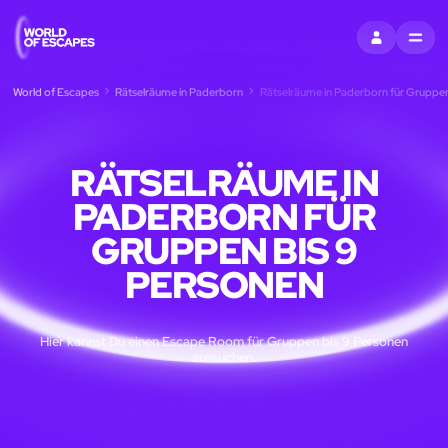
EINTRAGEN
MENU
World of Escapes
Rätselräume in Paderborn
Rätselräume in Paderborn für Gruppen
RÄTSELRÄUME IN
PADERBORN FÜR
GRUPPEN BIS 9
PERSONEN
Hier kannst Du einen Escape Room für Gruppen bis 9 Personen
aussuchen.