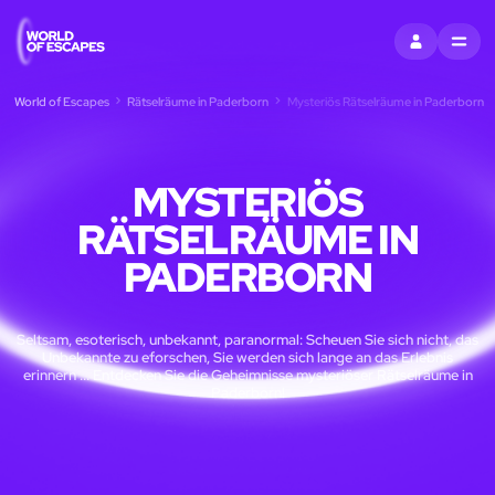
EINTRAGEN
MENU
World of Escapes
Rätselräume in Paderborn
Mysteriös Rätselräume in Paderborn
MYSTERIÖS
RÄTSELRÄUME IN
PADERBORN
Seltsam, esoterisch, unbekannt, paranormal: Scheuen Sie sich nicht, das
Unbekannte zu eforschen, Sie werden sich lange an das Erlebnis
erinnern ... Entdecken Sie die Geheimnisse mysteriöser Rätselräume in
Paderborn!