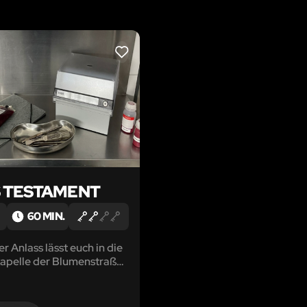
LIKE
 TESTAMENT
60 MIN.
er Anlass lässt euch in die
apelle der Blumenstraße
 Eure geliebte Tante
t das zeitliche gesegnet.