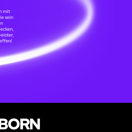
n mit
ie sein
en
recken,
eister,
effen!
RBORN