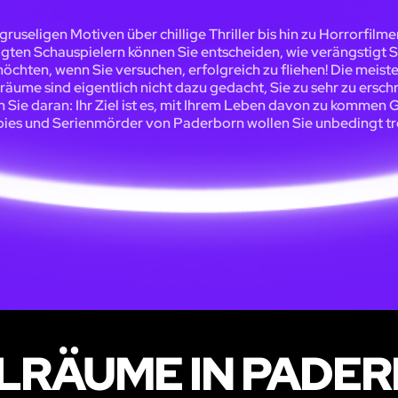
gruseligen Motiven über chillige Thriller bis hin zu Horrorfilme
igten Schauspielern können Sie entscheiden, wie verängstigt S
öchten, wenn Sie versuchen, erfolgreich zu fliehen! Die meist
räume sind eigentlich nicht dazu gedacht, Sie zu sehr zu ersch
 Sie daran: Ihr Ziel ist es, mit Ihrem Leben davon zu kommen G
es und Serienmörder von Paderborn wollen Sie unbedingt tr
LRÄUME IN PADE