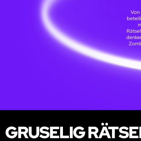
Von 
beteil
m
Rätsel
denken
Zombi
GRUSELIG RÄTSE