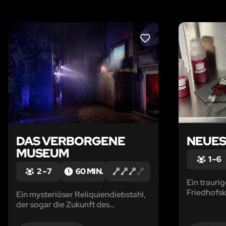
LIKE
DAS VERBORGENE
NEUES
MUSEUM
1 – 6
2 – 7
60 MIN.
Ein traurig
Friedhofsk
Ein mysteriöser Reliquiendiebstahl,
einkehren.
der sogar die Zukunft des
Elfriede ha
Paderborner Libori-Fests
gefährdet, hält euer Team auf Trab.