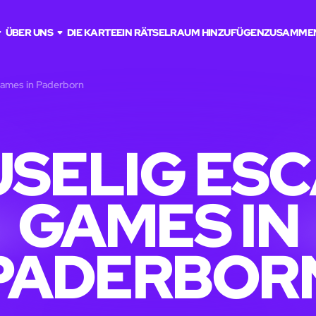
ÜBER UNS
DIE KARTE
EIN RÄTSELRAUM HINZUFÜGEN
ZUSAMME
Games in Paderborn
SELIG ES
GAMES IN
PADERBOR